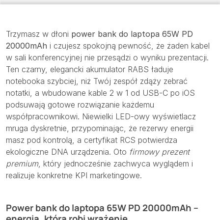
Trzymasz w dłoni
power bank do laptopa 65W PD
20000mAh
i czujesz spokojną pewność, że żaden kabel
w sali konferencyjnej nie przesądzi o wyniku prezentacji.
Ten czarny, elegancki akumulator RABS ładuje
notebooka szybciej, niż Twój zespół zdąży zebrać
notatki, a wbudowane kable 2 w 1 od USB-C po iOS
podsuwają gotowe rozwiązanie każdemu
współpracownikowi. Niewielki LED-owy wyświetlacz
mruga dyskretnie, przypominając, że rezerwy energii
masz pod kontrolą, a certyfikat RCS potwierdza
ekologiczne DNA urządzenia. Oto
firmowy prezent
premium
, który jednocześnie zachwyca wyglądem i
realizuje konkretne KPI marketingowe.
Power bank do laptopa 65W PD 20000mAh –
energia, która robi wrażenie