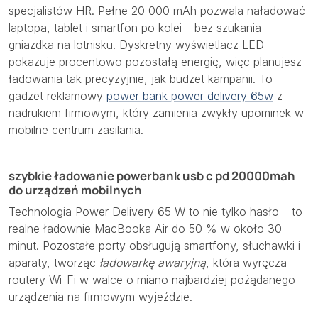
specjalistów HR. Pełne 20 000 mAh pozwala naładować
laptopa, tablet i smartfon po kolei – bez szukania
gniazdka na lotnisku. Dyskretny wyświetlacz LED
pokazuje procentowo pozostałą energię, więc planujesz
ładowania tak precyzyjnie, jak budżet kampanii. To
gadżet reklamowy
power bank power delivery 65w
z
nadrukiem firmowym, który zamienia zwykły upominek w
mobilne centrum zasilania.
szybkie ładowanie powerbank usb c pd 20000mah
do urządzeń mobilnych
Technologia Power Delivery 65 W to nie tylko hasło – to
realne ładownie MacBooka Air do 50 % w około 30
minut. Pozostałe porty obsługują smartfony, słuchawki i
aparaty, tworząc
ładowarkę awaryjną
, która wyręcza
routery Wi-Fi w walce o miano najbardziej pożądanego
urządzenia na firmowym wyjeździe.