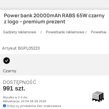
Power bank 20000mAh RABS 65W czarny
z logo – premium prezent
Gadżety reklamowe
Powerbanki reklamowe
Powerbank
Artykuł:
BGPL05223
Czarny
DOSTĘPNOŚĆ
991 szt.
Wysyłka w 2-3 dni
Aktualizacja: 20:54 06.08.2026
Dotyczy produktów bez znakowania