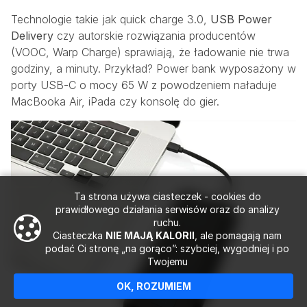
Technologie takie jak quick charge 3.0,
USB Power
Delivery
czy autorskie rozwiązania producentów
(VOOC, Warp Charge) sprawiają, że ładowanie nie trwa
godziny, a minuty. Przykład? Power bank wyposażony w
porty USB-C o mocy 65 W z powodzeniem naładuje
MacBooka Air, iPada czy konsolę do gier.
Ta strona używa ciasteczek - cookies do
prawidłowego działania serwisów oraz do analizy
ruchu.
Ciasteczka
NIE MAJĄ KALORII
, ale pomagają nam
podać Ci stronę „na gorąco”: szybciej, wygodniej i po
Twojemu
OK, ROZUMIEM