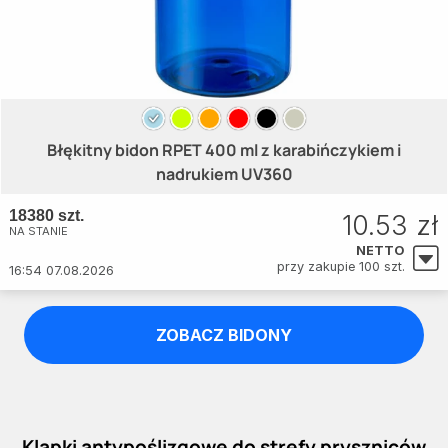
Błękitny bidon RPET 400 ml z karabińczykiem i
nadrukiem UV360
18380 szt.
10.53 zł
NA STANIE
NETTO
przy zakupie 100 szt.
16:54 07.08.2026
ZOBACZ BIDONY
Klapki antypoślizgowe do strefy pryszniców