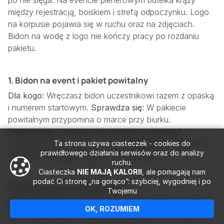
po nie sięga. Na evencie plenerowym butelka krąży
między rejestracją, boiskiem i strefą odpoczynku. Logo
na korpusie pojawia się w ruchu oraz na zdjęciach.
Bidon na wodę z logo nie kończy pracy po rozdaniu
pakietu.
1. Bidon na event i pakiet powitalny
Dla kogo:
Wręczasz bidon uczestnikowi razem z opaską
i numerem startowym.
Sprawdza się:
W pakiecie
powitalnym przypomina o marce przy biurku.
Znakowanie:
Czytelne logo pomaga rozpoznać
sponsora przy kolejce po wodę.
Pojemność:
Wygodny
Ta strona używa ciasteczek - cookies do
prawidłowego działania serwisów oraz do analizy
rozmiar nie obciąża torby po wydarzeniu.
ruchu.
Ciasteczka
NIE MAJĄ KALORII
, ale pomagają nam
podać Ci stronę „na gorąco”: szybciej, wygodniej i po
2. Bidon do biura i aktywności
Twojemu
Dla kogo:
Wręczasz bidony firmowe zespołowi podczas
OK, ROZUMIEM
akcji wellbeingowej.
Sprawdza się:
Bidon na wodę z