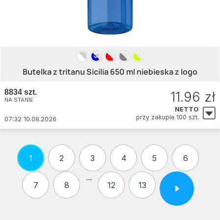
Butelka z tritanu Sicilia 650 ml niebieska z logo
8834 szt.
11.96 zł
NA STANIE
NETTO
przy zakupie 100 szt.
07:32 10.08.2026
1
2
3
4
5
6
...
7
8
12
13