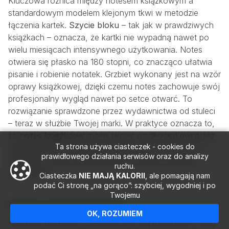
Kluczowa różnica między notesem książkowym a
standardowym modelem klejonym tkwi w metodzie
łączenia kartek.
Szycie bloku
– tak jak w prawdziwych
książkach – oznacza, że kartki nie wypadną nawet po
wielu miesiącach intensywnego użytkowania. Notes
otwiera się płasko na 180 stopni, co znacząco ułatwia
pisanie i robienie notatek. Grzbiet wykonany jest na wzór
oprawy książkowej, dzięki czemu notes zachowuje swój
profesjonalny wygląd nawet po setce otwarć. To
rozwiązanie sprawdzone przez wydawnictwa od stuleci
– teraz w służbie Twojej marki. W praktyce oznacza to,
że
notes książkowy
może służyć użytkownikowi przez
Ta strona używa ciasteczek - cookies do
rok lub dłużej, nieustannie eksponując Twoje logo w
prawidłowego działania serwisów oraz do analizy
miejscach, gdzie podejmowane są ważne decyzje
ruchu.
biznesowe.
Ciasteczka
NIE MAJĄ KALORII
, ale pomagają nam
podać Ci stronę „na gorąco”: szybciej, wygodniej i po
Twojemu
Prestiż i reprezentacyjność
OK, ROZUMIEM
Pierwsze wrażenie w biznesie liczy się podwójnie. Kiedy