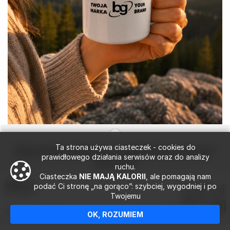
Ta strona używa ciasteczek - cookies do
Biały kubek emaliowany vintage 500 ml z własnym
prawidłowego działania serwisów oraz do analizy
nadrukiem
ruchu.
Ciasteczka
NIE MAJĄ KALORII
, ale pomagają nam
4299 szt.
12.15 zł
podać Ci stronę „na gorąco”: szybciej, wygodniej i po
NA STANIE
Twojemu
NETTO
przy zakupie 100 szt.
19:02 08.08.2026
OK, ROZUMIEM