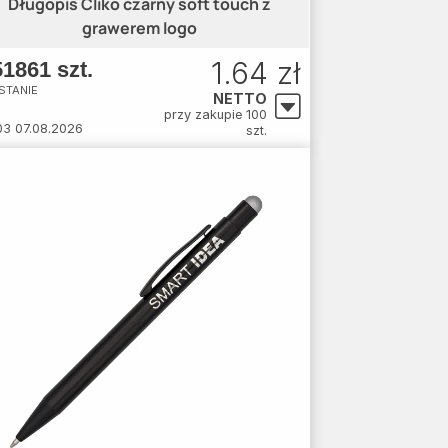
Długopis Cliko czarny soft touch z
grawerem logo
1.64 zł
1861 szt.
STANIE
NETTO
przy zakupie 100
03 07.08.2026
szt.