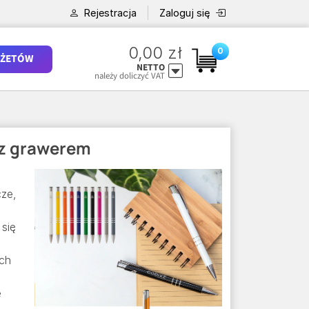
Rejestracja
Zaloguj się
0,00 zł
0
ŻETÓW
NETTO
należy doliczyć VAT
 z grawerem
cze,
 się
Ich
e