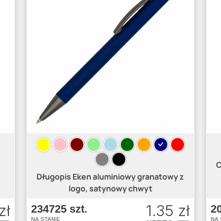
C
Długopis Eken aluminiowy granatowy z
logo, satynowy chwyt
zł
1.35 zł
234725 szt.
20
NA STANIE
NA 