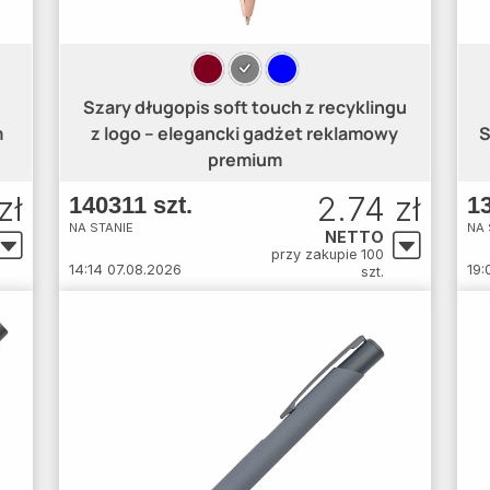
Szary długopis soft touch z recyklingu
m
z logo – elegancki gadżet reklamowy
S
premium
zł
2.74 zł
140311 szt.
13
NA STANIE
NA 
NETTO
przy zakupie 100
14:14 07.08.2026
19:
szt.