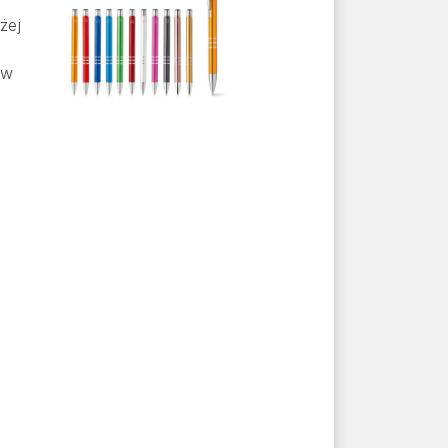
żej
 w