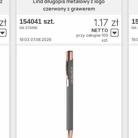
 z
Lind długopis metalowy z logo
czerwony z grawerem
zł
1.17 zł
154041 szt.
15
NA STANIE
NA 
NETTO
przy zakupie 100
19:03 07.08.2026
19:
szt.