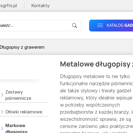
sgifts.pl
Kontakty
KATALOG
GAD
Długopisy z grawerem
Metalowe długopisy
Długopisy metalowe to nie tylko
funkcjonalne narzędzie piśmienni
ale także stylowy i trwały gadżet
Zestawy
reklamowy, który idealnie wpisuje
piśmiennicze
w potrzeby współczesnych
przedsiębiorstw z każdej branży. 
Ołówki reklamowe
wszechstronność sprawia, że są
Markowe
cenione zarówno jako praktyczn
y
długopisy