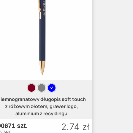
iemnogranatowy długopis soft touch
z różowym złotem, grawer logo,
aluminium z recyklingu
2.74 zł
0671 szt.
STANIE