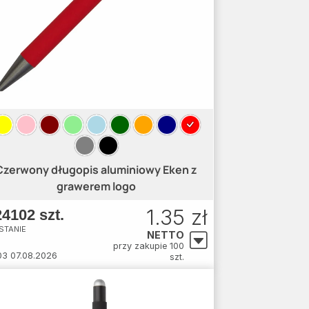
Czerwony długopis aluminiowy Eken z
grawerem logo
1.35 zł
4102 szt.
STANIE
NETTO
przy zakupie 100
03 07.08.2026
szt.