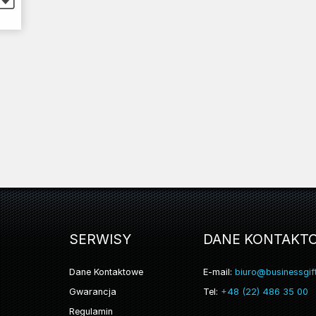
SERWISY
DANE KONTAKT
Dane Kontaktowe
E-mail:
biuro@businessgift
Gwarancja
Tel:
+48 (22) 486 35 00
Regulamin