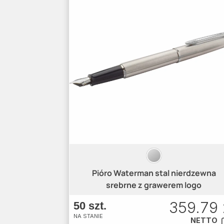
Pióro Waterman stal nierdzewna
srebrne z grawerem logo
359.79 
50 szt.
NA STANIE
NETTO