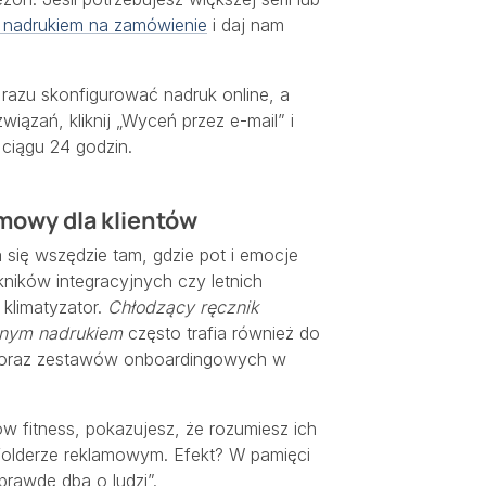
z nadrukiem na zamówienie
i daj nam
razu skonfigurować nadruk online, a
iązań, kliknij „Wyceń przez e-mail” i
 ciągu 24 godzin.
rmowy dla klientów
się wszędzie tam, gdzie pot i emocje
ników integracyjnych czy letnich
 klimatyzator.
Chłodzący ręcznik
alnym nadrukiem
często trafia również do
 oraz zestawów onboardingowych w
w fitness, pokazujesz, że rozumiesz ich
 folderze reklamowym. Efekt? W pamięci
prawdę dba o ludzi”.