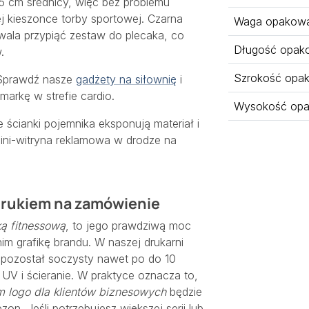
,5 cm średnicy, więc bez problemu
j kieszonce torby sportowej. Czarna
Waga opakowa
ala przypiąć zestaw do plecaka, co
Długość opak
.
Szrokość opa
? Sprawdź nasze
gadżety na siłownię
i
markę w strefie cardio.
Wysokość opa
 ścianki pojemnika eksponują materiał i
 mini-witryna reklamowa w drodze na
drukiem na zamówienie
ą fitnessową
, to jego prawdziwą moc
im grafikę brandu. W naszej drukarni
i pozostał soczysty nawet po do 10
 UV i ścieranie. W praktyce oznacza to,
m logo dla klientów biznesowych
będzie
zon. Jeśli potrzebujesz większej serii lub