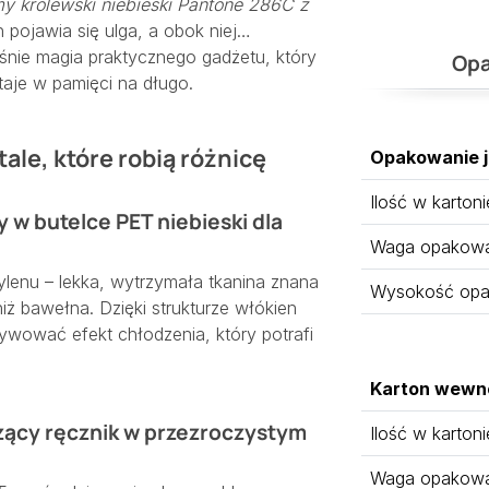
y królewski niebieski Pantone 286C z
h pojawia się ulga, a obok niej…
śnie magia praktycznego gadżetu, który
Opa
staje w pamięci na długo.
ale, które robią różnicę
Opakowanie 
Ilość w kartoni
 w butelce PET niebieski dla
Waga opakowan
tylenu – lekka, wytrzymała tkanina znana
Wysokość opa
iż bawełna. Dzięki strukturze włókien
ywować efekt chłodzenia, który potrafi
Karton wewn
zący ręcznik w przezroczystym
Ilość w kartoni
Waga opakowan