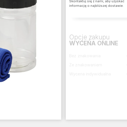
Skontaktuj się z nami, aby uzyskać
informację o najbliższej dostawie.
Opcje zakupu
WYCEŃA ONLINE
Bez znakowania
Ze znakowaniem
Wycena indywidualna