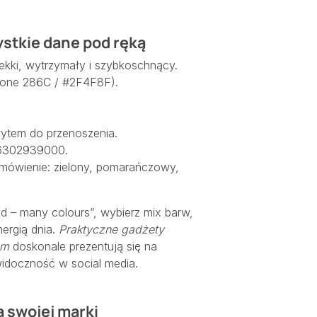
ystkie dane pod ręką
 lekki, wytrzymały i szybkoschnący.
antone 286C / #2F4F8F).
ytem do przenoszenia.
 6302939000.
amówienie: zielony, pomarańczowy,
nd – many colours”, wybierz mix barw,
ergią dnia.
Praktyczne gadżety
em
doskonale prezentują się na
idoczność w social media.
a swojej marki