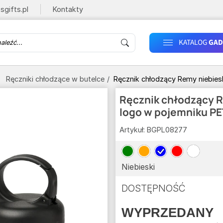
sgifts.pl
Kontakty
KATALOG
GAD
Ręczniki chłodzące w butelce
Ręcznik chłodzący Remy niebies
Ręcznik chłodzący R
logo w pojemniku PE
Artykuł:
BGPL08277
Niebieski
DOSTĘPNOŚĆ
WYPRZEDANY