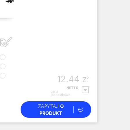
12.44 zł
NETTO
cena
jednostkowa
ZAPYTAJ
O
PRODUKT