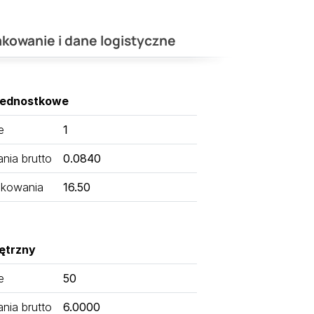
kowanie i dane logistyczne
jednostkowe
e
1
ia brutto
0.0840
kowania
16.50
ętrzny
e
50
ia brutto
6.0000