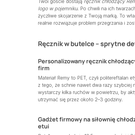
Twoi goście dostają
ręcznik chłodzący Rem
logo w pojemniku
. Po chwili na ich twarzac
życzliwe skojarzenie z Twoją marką. To wła
realnie rozwiązuje problem przegrzania i zo
Ręcznik w butelce – sprytne det
Personalizowany ręcznik chłodzący
firm
Materiał Remy to PET, czyli politereftalan e
z tego, że schnie nawet dwa razy szybciej n
wystarczy kilka ruchów w powietrzu, by akt
utrzymać się przez około 2–3 godziny.
Gadżet firmowy na siłownię chłod
etui