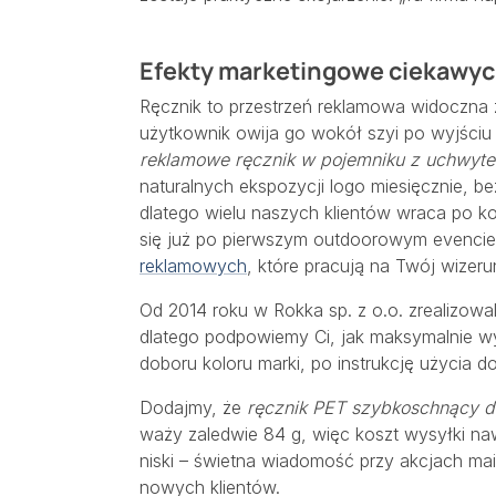
Efekty marketingowe ciekawy
Ręcznik to przestrzeń reklamowa widoczna z
użytkownik owija go wokół szyi po wyjściu 
reklamowe ręcznik w pojemniku z uchwyt
naturalnych ekspozycji logo miesięcznie,
dlatego wielu naszych klientów wraca po ko
się już po pierwszym outdoorowym evencie
reklamowych
, które pracują na Twój wizeru
Od 2014 roku w Rokka sp. z o.o. zrealizow
dlatego podpowiemy Ci, jak maksymalnie wy
doboru koloru marki, po instrukcję użycia 
Dodajmy, że
ręcznik PET szybkoschnący do
waży zaledwie 84 g, więc koszt wysyłki na
niski – świetna wiadomość przy akcjach ma
nowych klientów.