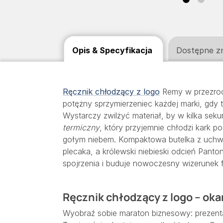
Opis & Specyfikacja
Dostępne z
Ręcznik chłodzący z logo
Remy w przezroc
potężny sprzymierzeniec każdej marki, gdy 
Wystarczy zwilżyć materiał, by w kilka seku
termiczny
, który przyjemnie chłodzi kark po
gołym niebem. Kompaktowa butelka z uchwy
plecaka, a królewski niebieski odcień Pant
spojrzenia i buduje nowoczesny wizerunek f
Ręcznik chłodzący z logo – oka
Wyobraź sobie maraton biznesowy: prezenta