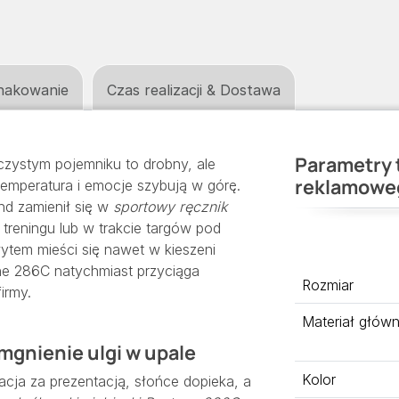
nakowanie
Czas realizacji & Dostawa
Parametry 
zystym pojemniku to drobny, ale
reklamowe
temperatura i emocje szybują w górę.
nd zamienił się w
sportowy ręcznik
 treningu lub w trakcie targów pod
tem mieści się nawet w kieszeni
one 286C natychmiast przyciąga
Rozmiar
irmy.
Materiał głów
mgnienie ulgi w upale
Kolor
cja za prezentacją, słońce dopieka, a