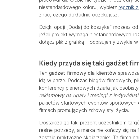
niestandardowego koloru, wybierz
ręcznik 
znać, czego dokładnie oczekujesz.
Dzięki opcji „Dodaj do koszyka” możesz od 
jeżeli projekt wymaga niestandardowych rozw
dołącz plik z grafiką – odpisujemy zwykle w
Kiedy przyda się taki gadżet fi
Ten
gadżet firmowy dla klientów
sprawdza 
idą w parze. Podczas biegów firmowych, pik
konferencji plenerowych działa jak osobisty
reklamowy na upały i treningi z indywidu
pakietów startowych eventów sportowych
firmach promujących zdrowy styl życia.
Dostarczając taki prezent uczestnikom targó
realne potrzeby, a marka nie kończy się na
zostaje praktyczne skojarzenie: „Ta firma na