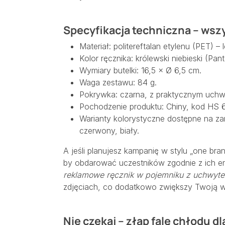
Specyfikacja techniczna – wsz
Materiał: politereftalan etylenu (PET) –
Kolor ręcznika: królewski niebieski (P
Wymiary butelki: 16,5 × Ø 6,5 cm.
Waga zestawu: 84 g.
Pokrywka: czarna, z praktycznym uchw
Pochodzenie produktu: Chiny, kod HS
Warianty kolorystyczne dostępne na z
czerwony, biały.
A jeśli planujesz kampanię w stylu „one bra
by obdarować uczestników zgodnie z ich en
reklamowe ręcznik w pojemniku z uchwyt
zdjęciach, co dodatkowo zwiększy Twoją w
Nie czekaj – złap falę chłodu dl