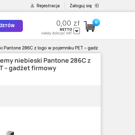
Rejestracja
Zaloguj się
0,00 zł
0
ŻETÓW
NETTO
należy doliczyć VAT
ki Pantone 286C z logo w pojemniku PET – gadżet firmowy
emy niebieski Pantone 286C z
T – gadżet firmowy