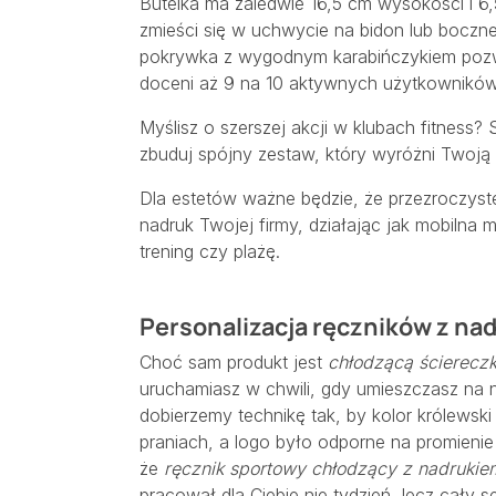
Butelka ma zaledwie 16,5 cm wysokości i 6
zmieści się w uchwycie na bidon lub boczne
pokrywka z wygodnym karabińczykiem pozw
doceni aż 9 na 10 aktywnych użytkowników
Myślisz o szerszej akcji w klubach fitness
zbuduj spójny zestaw, który wyróżni Twoją 
Dla estetów ważne będzie, że przezroczyste
nadruk Twojej firmy, działając jak mobilna
trening czy plażę.
Personalizacja ręczników z na
Choć sam produkt jest
chłodzącą ściereczk
uruchamiasz w chwili, gdy umieszczasz na n
dobierzemy technikę tak, by kolor królewsk
praniach, a logo było odporne na promienie
że
ręcznik sportowy chłodzący z nadrukie
pracował dla Ciebie nie tydzień, lecz cały se