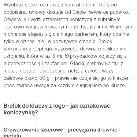
Wyobraź sobie rozmowę z kontrahentem, który po
podpisaniu umowy dostaje od Ciebie niewielkie pudełko.
Otwiera je i widzi czterolistną koniczynę z subtelnym,
laserowo wygrawerowanym logo Twojej firmy. W jednym
momencie stajesz się dla niego partnerem, który dba nie
tylko o biznes, ale i o pozytywne emocje. Brelok
wykonano z ciepłego brązowego drewna o delikatnym
usłojeniu, które w aż
8 na 10
przypadków kojarzy się z
autentycznością i zaufaniem. Gładki, srebrny kontur z
metalu dodaje nowoczesnej nuty, a całość waży
zaledwie około 30 g – prawie nie czuje się go w kieszeni,
choć zwraca uwagę za każdym sięgnięciem po klucze.
Brelok do kluczy z logo – jak oznakować
koniczynkę?
Grawerowanie laserowe – precyzja na drewnie i
metalu