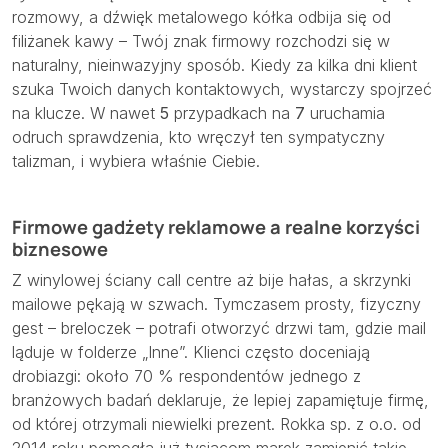
rozmowy, a dźwięk metalowego kółka odbija się od
filiżanek kawy – Twój znak firmowy rozchodzi się w
naturalny, nieinwazyjny sposób. Kiedy za kilka dni klient
szuka Twoich danych kontaktowych, wystarczy spojrzeć
na klucze. W nawet
5
przypadkach na
7
uruchamia
odruch sprawdzenia, kto wręczył ten sympatyczny
talizman, i wybiera właśnie Ciebie.
Firmowe gadżety reklamowe a realne korzyści
biznesowe
Z winylowej ściany call centre aż bije hałas, a skrzynki
mailowe pękają w szwach. Tymczasem prosty, fizyczny
gest – breloczek – potrafi otworzyć drzwi tam, gdzie mail
ląduje w folderze „Inne”. Klienci często doceniają
drobiazgi: około 70 % respondentów jednego z
branżowych badań deklaruje, że lepiej zapamiętuje firmę,
od której otrzymali niewielki prezent. Rokka sp. z o.o. od
2014 roku pomogła już tysiącom marek zamienić takie