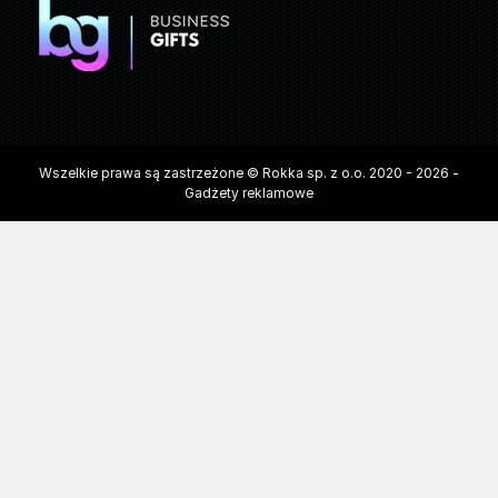
Wszelkie prawa są zastrzeżone © Rokka sp. z o.o. 2020 - 2026 -
Gadżety reklamowe