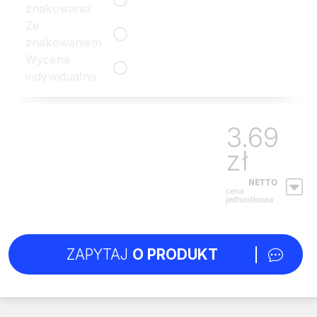
znakowania
Ze
znakowaniem
Wycena
indywidualna
3.69
zł
NETTO
cena
jednostkowa
ZAPYTAJ
O PRODUKT