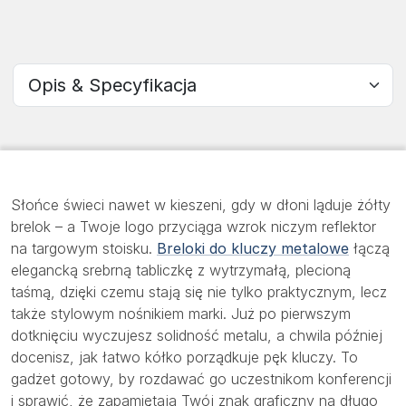
Wybierz sekcję
Słońce świeci nawet w kieszeni, gdy w dłoni ląduje żółty
brelok – a Twoje logo przyciąga wzrok niczym reflektor
na targowym stoisku.
Breloki do kluczy metalowe
łączą
elegancką srebrną tabliczkę z wytrzymałą, plecioną
taśmą, dzięki czemu stają się nie tylko praktycznym, lecz
także stylowym nośnikiem marki. Już po pierwszym
dotknięciu wyczujesz solidność metalu, a chwila później
docenisz, jak łatwo kółko porządkuje pęk kluczy. To
gadżet gotowy, by rozdawać go uczestnikom konferencji
i sprawić, że zapamiętają Twój znak graficzny na długo