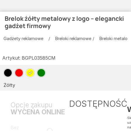
Brelok żółty metalowy z logo – elegancki
gadżet firmowy
Gadżety reklamowe
Breloki reklamowe
Breloki metalo
Artykuł:
BGPL03585CM
Żółty
DOSTĘPNOŚĆ
Opcje zakupu
WYCEŃA ONLINE
Sk
uz
Bez
na