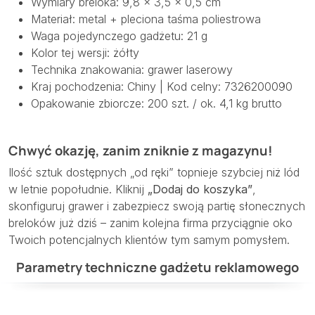
Wymiary breloka: 9,8 × 3,5 × 0,5 cm
Materiał: metal + pleciona taśma poliestrowa
Waga pojedynczego gadżetu: 21 g
Kolor tej wersji: żółty
Technika znakowania: grawer laserowy
Kraj pochodzenia: Chiny | Kod celny: 7326200090
Opakowanie zbiorcze: 200 szt. / ok. 4,1 kg brutto
Chwyć okazję, zanim zniknie z magazynu!
Ilość sztuk dostępnych „od ręki” topnieje szybciej niż lód
w letnie popołudnie. Kliknij
„Dodaj do koszyka”
,
skonfiguruj grawer i zabezpiecz swoją partię słonecznych
breloków już dziś – zanim kolejna firma przyciągnie oko
Twoich potencjalnych klientów tym samym pomysłem.
Parametry techniczne gadżetu reklamowego