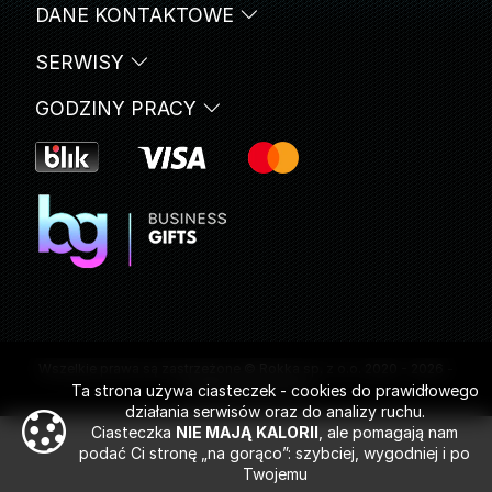
DANE KONTAKTOWE
SERWISY
GODZINY PRACY
Wszelkie prawa są zastrzeżone © Rokka sp. z o.o. 2020 - 2026 -
Gadżety reklamowe
Ta strona używa ciasteczek - cookies do prawidłowego
działania serwisów oraz do analizy ruchu.
Ciasteczka
NIE MAJĄ KALORII
, ale pomagają nam
podać Ci stronę „na gorąco”: szybciej, wygodniej i po
Twojemu