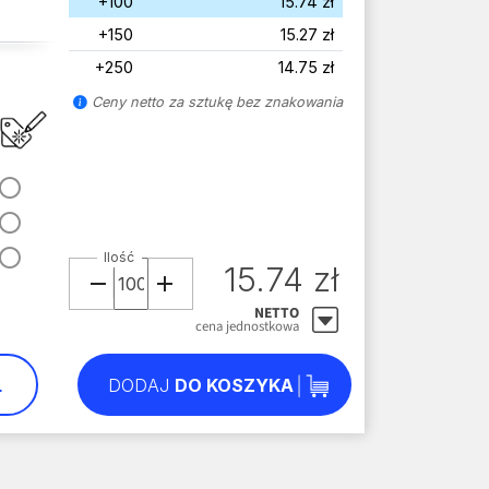
+100
15.74 zł
+150
15.27 zł
+250
14.75 zł
Ceny netto za sztukę bez znakowania
Ilość
15.74 zł
NETTO
cena jednostkowa
L
DODAJ
DO KOSZYKA