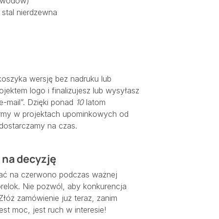
zewodów)
 stal nierdzewna
koszyka wersję bez nadruku lub
ojektem logo i finalizujesz lub wysyłasz
e-mail”. Dzięki ponad
10
latom
firmy w projektach upominkowych od
 dostarczamy na czas.
 na decyzję
gać na czerwono podczas ważnej
relok. Nie pozwól, aby konkurencja
 Złóż zamówienie już teraz, zanim
est moc, jest ruch w interesie!