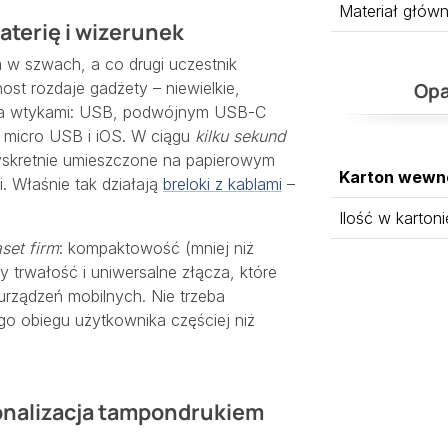
Materiał głów
baterię i wizerunek
 w szwach, a co drugi uczestnik
ost rozdaje gadżety – niewielkie,
Opa
rema wtykami: USB, podwójnym USB-C
 micro USB i iOS. W ciągu
kilku sekund
yskretnie umieszczone na papierowym
Karton wewn
i. Właśnie tak działają
breloki z kablami
–
Ilość w kartoni
aset firm
: kompaktowość (mniej niż
 trwałość i uniwersalne złącza, które
rządzeń mobilnych. Nie trzeba
ego obiegu użytkownika częściej niż
onalizacja tampondrukiem