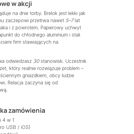
we w akcji
uje na dnie torby. Brelok jest lekki jak
wemu zaczepowi przetrwa nawet
5–7
lat
caka i z powrotem. Papierowy uchwyt
punkt do chłodnego aluminium i stali
ściami firm stawiających na
dnia odwiedzasz
30
stanowisk. Uczestnik
dżet, który realnie rozwiązuje problem –
d ściennym gniazdkiem, obcy ludzie
i. Relacja zaczyna się od
ową.
żka zamówienia
m 4 w 1
ro USB / iOS)