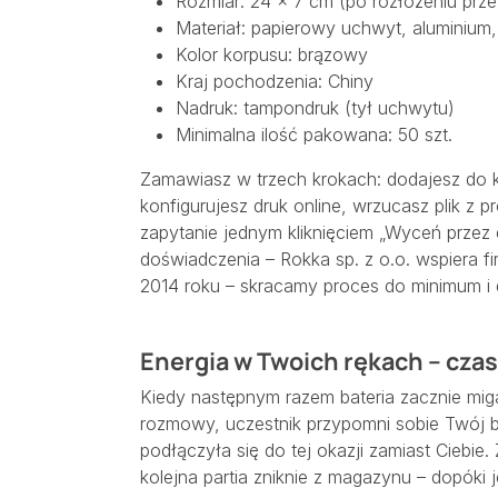
Rozmiar: 24 × 7 cm (po rozłożeniu pr
Materiał: papierowy uchwyt, aluminium,
Kolor korpusu: brązowy
Kraj pochodzenia: Chiny
Nadruk: tampondruk (tył uchwytu)
Minimalna ilość pakowana: 50 szt.
Zamawiasz w trzech krokach: dodajesz do 
konfigurujesz druk online, wrzucasz plik z pr
zapytanie jednym kliknięciem „Wyceń przez 
doświadczenia – Rokka sp. z o.o. wspiera 
2014 roku – skracamy proces do minimum i
Energia w Twoich rękach – czas
Kiedy następnym razem bateria zacznie mi
rozmowy, uczestnik przypomni sobie Twój b
podłączyła się do tej okazji zamiast Ciebie.
kolejna partia zniknie z magazynu – dopóki j