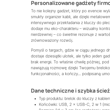
Personalizowane gadżety firmo
To nie kolejny gadżet, który po evencie wyląd
smukły organizer kabli, ale dzięki metalo
intensywnego przekładania z kluczy do ple
dodaje mu eko-charakteru – wizualny kontra
nierdzewnej – co świetnie rezonuje z warto
zrównoważony rozwój.
Pomyśl o targach, gdzie w ciągu jednego 
dostaje dziesiątki ulotek, ale tylko jeden ga
brak energii. To właśnie chwilę później, po
nawiązują rozmowę dzięki Twojemu brelokow
funkcjonalności, a kończy… podpisaną um
Dane techniczne i szybka ście
Typ produktu: brelok do kluczy z kable
Końcówki: USB, 2 × USB-C, 2 w 1 (mic