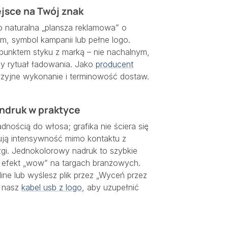
ejsce na Twój znak
 naturalna „plansza reklamowa” o
aim, symbol kampanii lub pełne logo.
ę punktem styku z marką – nie nachalnym,
y rytuał ładowania. Jako
producent
zyjne wykonanie i terminowość dostaw.
ndruk w praktyce
nością do włosa; grafika nie ściera się
ją intensywność mimo kontaktu z
gi. Jednokolorowy nadruk to szybkie
– efekt „wow” na targach branżowych.
ine lub wyślesz plik przez „Wyceń przez
e nasz
kabel usb z logo
, aby uzupełnić