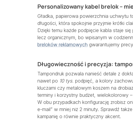
Personalizowany kabel brelok – mi
Gładka, papierowa powierzchnia uchwytu to
długości, która spokojnie przyjmie krótki cl
Dzięki temu każde podpięcie kabla staje si
lecz organicznym, bo wpisanym w codzienn
breloków reklamowych
gwarantujemy precy
Długowieczność i precyzja: tampo
Tampondruk pozwala nanieść detale z dokład
nawet po
10 tys.
podpięć, a kolory zachowu
kluczami czy metalowym koszem na drobiaz
terminy i korzystny budżet, wielokolorowy 
W obu przypadkach konfigurację zrobisz onl
e-mail” w mniej niż 2 minuty. Sprawdź takż
kampanię o równie praktyczny akcent.