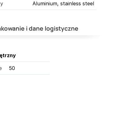
ny
Aluminium, stainless steel
kowanie i dane logistyczne
ętrzny
e
50