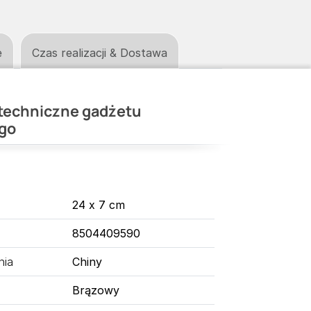
e
Czas realizacji & Dostawa
techniczne gadżetu
go
24 x 7 cm
8504409590
nia
Chiny
Brązowy