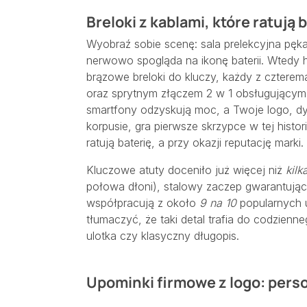
Breloki z kablami, które ratują 
Wyobraź sobie scenę: sala prelekcyjna pęka
nerwowo spogląda na ikonę baterii. Wtedy h
brązowe breloki do kluczy, każdy z czte
oraz sprytnym złączem 2 w 1 obsługującym
smartfony odzyskują moc, a Twoje logo, d
korpusie, gra pierwsze skrzypce w tej histori
ratują baterię, a przy okazji reputację marki.
Kluczowe atuty doceniło już więcej niż
kilk
połowa dłoni), stalowy zaczep gwarantujący
współpracują z około
9 na 10
popularnych u
tłumaczyć, że taki detal trafia do codzienn
ulotka czy klasyczny długopis.
Upominki firmowe z logo: pers