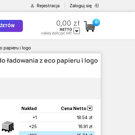
Rejestracja
Zaloguj się
0,00 zł
0
ŻETÓW
NETTO
należy doliczyć VAT
 papieru i logo
o ładowania z eco papieru i logo
Nakład
Cena Netto
+1
18.54 zł
+25
16.91 zł