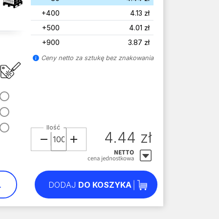
+400
4.13 zł
+500
4.01 zł
+900
3.87 zł
Ceny netto za sztukę bez znakowania
Ilość
4.44 zł
NETTO
cena jednostkowa
L
DODAJ
DO KOSZYKA