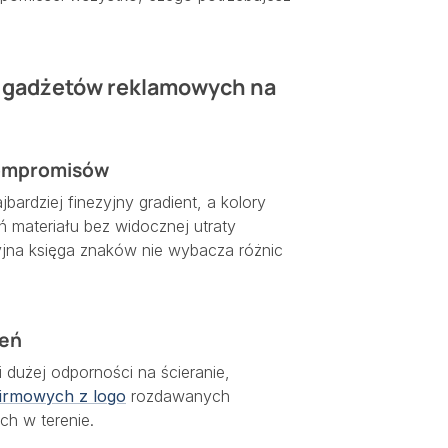
e gadżetów reklamowych na
kompromisów
ardziej finezyjny gradient, a kolory
ń materiału bez widocznej utraty
yjna księga znaków nie wybacza różnic
ień
 i dużej odporności na ścieranie,
irmowych z logo
rozdawanych
h w terenie.