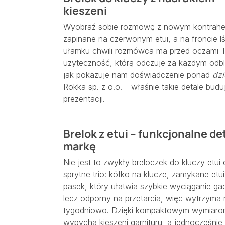
kieszeni
Wyobraź sobie rozmowę z nowym kontrahe
zapinane na czerwonym etui, a na froncie lś
ułamku chwili rozmówca ma przed oczami Tw
użyteczność, którą odczuje za każdym odbl
jak pokazuje nam doświadczenie ponad
dzi
Rokka sp. z o.o. – właśnie takie detale budu
prezentacji.
Brelok z etui – funkcjonalne de
markę
Nie jest to zwykły breloczek do kluczy et
sprytne trio: kółko na klucze, zamykane etu
pasek, który ułatwia szybkie wyciąganie gadż
lecz odporny na przetarcia, więc wytrzym
tygodniowo. Dzięki kompaktowym wymiarom 
wypycha kieszeni garnituru, a jednocześnie