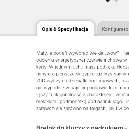
Opis & Specyfikacja
Konfigurato
Mały, a potrafi wywołać wielkie „wow” – t
odcieniu energetycznej czerwieni chowa w 
karty. W jednym ruchu masz pod ręką klucze,
firmy gra pierwsze skrzypce już przy samym 
70D wytrzyma dziesiątki dni targowych, a 
nie wypadnie w najmniej odpowiednim momen
łączy funkcjonalność z charakterem, właśni
brelokiem i portmonetką pod nadruk logo. T
sprawdzi się zarówno na targach, jak i w 
Brelok do kluczy z nadrukiem –