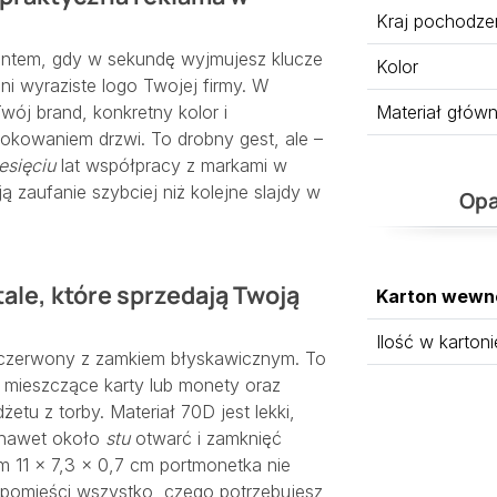
Kraj pochodze
ntem, gdy w sekundę wyjmujesz klucze
Kolor
ni wyraziste logo Twojej firmy. W
Materiał głów
ój brand, konkretny kolor i
okowaniem drzwi. To drobny gest, ale –
esięciu
lat współpracy z markami w
ją zaufanie szybciej niż kolejne slajdy w
Opa
tale, które sprzedają Twoją
Karton wewn
Ilość w kartoni
ui czerwony z zamkiem błyskawicznym. To
i mieszczące karty lub monety oraz
etu z torby. Materiał 70D jest lekki,
a nawet około
stu
otwarć i zamknięć
11 × 7,3 × 0,7 cm portmonetka nie
 pomieści wszystko, czego potrzebujesz