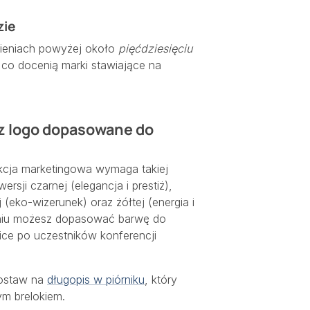
zie
wieniach powyżej około
pięćdziesięciu
, co docenią marki stawiające na
e z logo dopasowane do
akcja marketingowa wymaga takiej
rsji czarnej (elegancja i prestiż),
j (eko-wizerunek) oraz żółtej (energia i
eniu możesz dopasować barwę do
ice po uczestników konferencji
Postaw na
długopis w piórniku
, który
ym brelokiem.