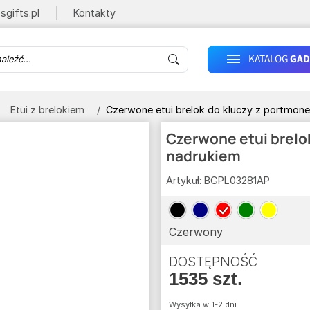
sgifts.pl
Kontakty
KATALOG
GAD
Etui z brelokiem
Czerwone etui brelok do kluczy z portmone
Czerwone etui brelok
nadrukiem
Artykuł:
BGPL03281AP
Czerwony
DOSTĘPNOŚĆ
1535 szt.
Wysyłka w 1-2 dni