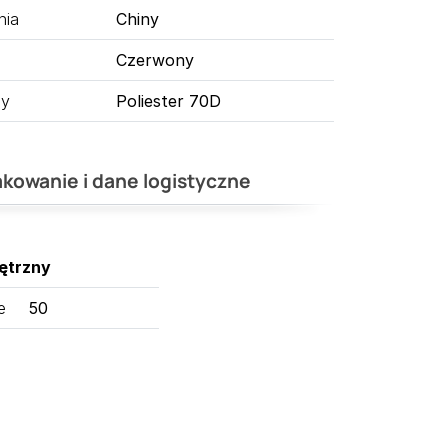
nia
Chiny
Czerwony
ny
Poliester 70D
kowanie i dane logistyczne
ętrzny
e
50