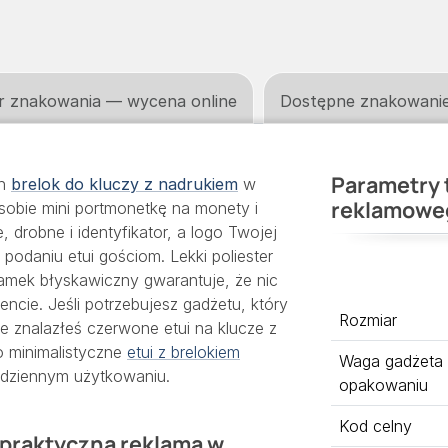
r znakowania — wycena online
Dostępne znakowani
Parametry 
en
brelok do kluczy z nadrukiem
w
reklamowe
sobie mini portmonetkę na monety i
 drobne i identyfikator, a logo Twojej
podaniu etui gościom. Lekki poliester
zamek błyskawiczny gwarantuje, że nic
cie. Jeśli potrzebujesz gadżetu, który
Rozmiar
e znalazłeś czerwone etui na klucze z
o minimalistyczne
etui z brelokiem
Waga gadżeta
codziennym użytkowaniu.
opakowaniu
Kod celny
 praktyczna reklama w