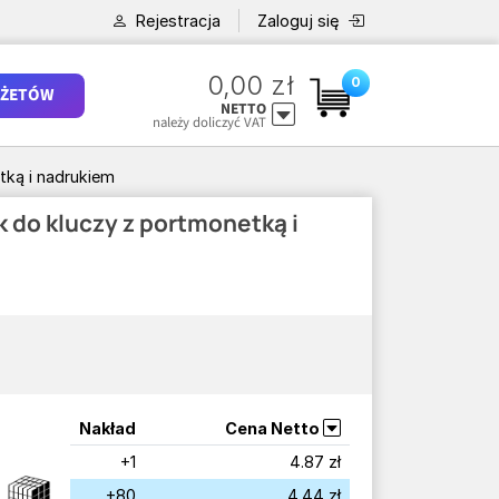
Rejestracja
Zaloguj się
0,00 zł
0
ŻETÓW
NETTO
należy doliczyć VAT
tką i nadrukiem
 do kluczy z portmonetką i
Nakład
Cena Netto
+1
4.87 zł
+80
4.44 zł