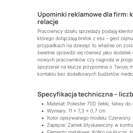
Upominki reklamowe dla firm: k
relacje
Pracownicy działu sprzedaży podają kliento
którego dołączają brelok z etui – gest zajm
przypadkach na dziesięć to właśnie on zos
świetnie sprawdzi się również jako dodate
nowych pracowników czy nagroda w progr
spojrzenie na klucze przypomina o Twojej m
kontaktu bez dodatkowych budżetów medi
Specyfikacja techniczna – liczb
Materiał: Poliester 70D (lekki, łatwy do
Wymiary: 11 × 7,3 × 0,7 cm
Kolor opisywanego modelu: Czerwony
Zapięcie: Zamek błyskawiczny w kontra
Elementy metalowe: Kółko na klucze, 