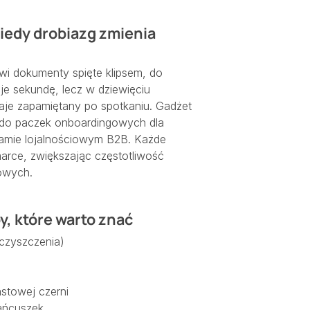
iedy drobiazg zmienia
wi dokumenty spięte klipsem, do
uje sekundę, lecz w dziewięciu
taje zapamiętany po spotkaniu. Gadżet
k do paczek onboardingowych dla
amie lojalnościowym B2B. Każde
arce, zwiększając częstotliwość
owych.
y, które warto znać
 czyszczenia)
stowej czerni
łańcuszek