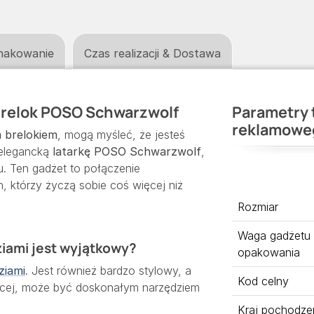
nakowanie
Czas realizacji & Dostawa
Brelok POSO Schwarzwolf
Parametry 
reklamowe
 brelokiem
, mogą myśleć, że jesteś
 elegancką
latarkę POSO Schwarzwolf
,
u. Ten gadżet to połączenie
h, którzy życzą sobie coś więcej niż
Rozmiar
Waga gadżetu
ziami jest wyjątkowy?
opakowania
ziami
. Jest również bardzo stylowy, a
Kod celny
ięcej, może być doskonałym narzędziem
Kraj pochodze