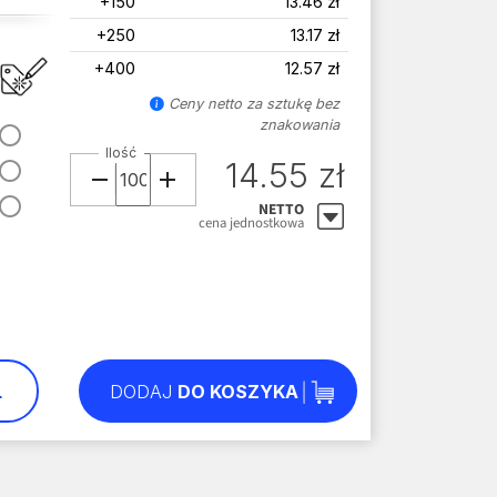
+150
13.46 zł
+250
13.17 zł
+400
12.57 zł
Ceny netto za sztukę bez
znakowania
Ilość
14.55 zł
NETTO
cena jednostkowa
L
DODAJ
DO KOSZYKA