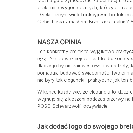
Można go przymocować za pomocą breloczka
znakomita wygoda dla tych, którzy potrzebuj
Dzięki licznym
wielofunkcyjnym brelokom 
Ciebie bułka z masłem. Brzmi absurdalnie? 
NASZA OPINIA
Ten konkretny brelok to wyjątkowo praktyc
ręką. Ale co ważniejsze, jest to doskonały
dlaczego by nie zainwestować w gadżety, kt
pomagają budować świadomość Twojej ma
nie były tak elegancki i praktyczne jak ten
b
W końcu każdy wie, że elegancja to klucz d
wyjmuje się z kieszeni podczas przerwy na 
POSO Schwarzwolf, oczywiście!
Jak dodać logo do swojego brel