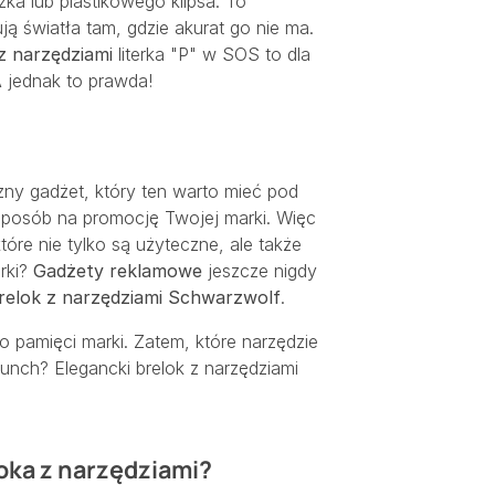
 lub plastikowego klipsa. To
ą światła tam, gdzie akurat go nie ma.
z narzędziami
literka "P" w SOS to dla
A jednak to prawda!
zny gadżet, który ten warto mieć pod
 sposób na promocję Twojej marki. Więc
óre nie tylko są użyteczne, ale także
rki?
Gadżety reklamowe
jeszcze nigdy
relok z narzędziami Schwarzwolf
.
o pamięci marki. Zatem, które narzędzie
lunch? Elegancki brelok z narzędziami
oka z narzędziami?