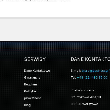
SERWISY
DANE KONTAKT
Dane Kontaktowe
E-mail:
biuro@businessgift
Gwarancja
Tel:
+48 (22) 486 35 00
Regulamin
Rokka sp. z o.o.
Polityka
Strumykowa 40A/81
prywatności
03-138 Warszawa
Blog