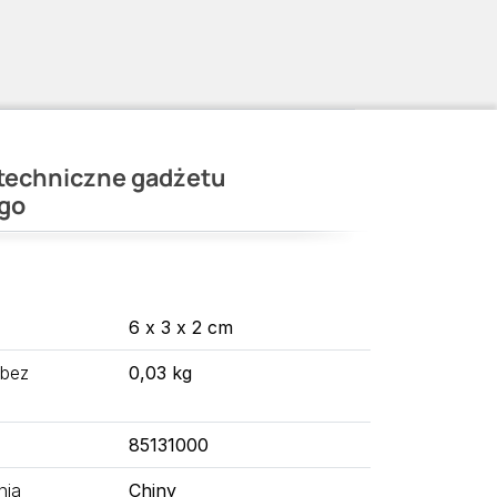
techniczne gadżetu
go
6 x 3 x 2 cm
 bez
0,03 kg
85131000
nia
Chiny