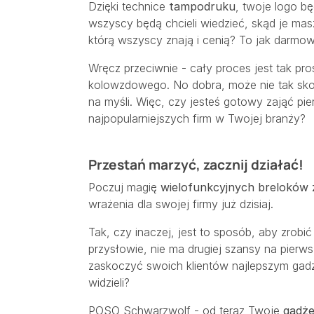
Dzięki technice
tampodruku
, twoje logo bę
wszyscy będą chcieli wiedzieć, skąd je mas
którą wszyscy znają i cenią? To jak darmow
Wręcz przeciwnie - cały proces jest tak pro
kolowzdowego. No dobra, może nie tak sko
na myśli. Więc, czy jesteś gotowy zająć pie
najpopularniejszych firm w Twojej branży?
Przestań marzyć, zacznij działać!
Poczuj magię
wielofunkcyjnych breloków 
wrażenia dla swojej firmy już dzisiaj.
Tak, czy inaczej, jest to sposób, aby zrobi
przysłowie, nie ma drugiej szansy na pierw
zaskoczyć swoich klientów najlepszym gadż
widzieli?
POSO Schwarzwolf - od teraz Twoje
gadże