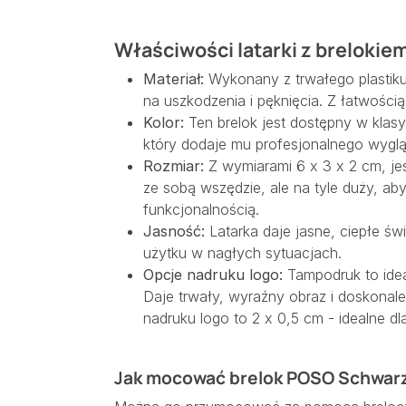
Właściwości latarki z breloki
Materiał:
Wykonany z trwałego plastiku,
na uszkodzenia i pęknięcia. Z łatwośc
Kolor:
Ten brelok jest dostępny w klasy
który dodaje mu profesjonalnego wyglą
Rozmiar:
Z wymiarami 6 x 3 x 2 cm, je
ze sobą wszędzie, ale na tyle duży, ab
funkcjonalnością.
Jasność:
Latarka daje jasne, ciepłe ś
użytku w nagłych sytuacjach.
Opcje nadruku logo:
Tampodruk to idea
Daje trwały, wyraźny obraz i doskonal
nadruku logo to 2 x 0,5 cm - idealne dl
Jak mocować brelok POSO Schwar