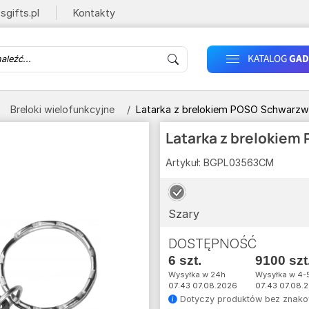
sgifts.pl
Kontakty
KATALOG
GAD
Breloki wielofunkcyjne
Latarka z brelokiem POSO Schwarzw
Latarka z brelokiem
Artykuł:
BGPL03563CM
Szary
DOSTĘPNOŚĆ
6 szt.
9100 szt
Wysyłka w 24h
Wysyłka w 4-5
07:43 07.08.2026
07:43 07.08.
Dotyczy produktów bez znako