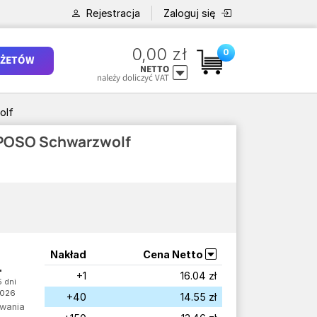
Rejestracja
Zaloguj się
0,00 zł
0
ŻETÓW
NETTO
należy doliczyć VAT
olf
 POSO Schwarzwolf
Nakład
Cena Netto
.
+1
16.04 zł
 dni
2026
+40
14.55 zł
wania