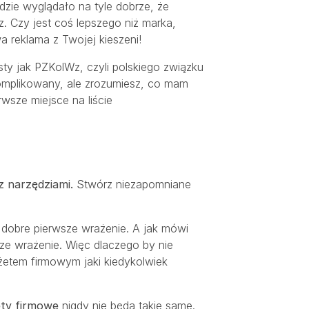
dzie wyglądało na tyle dobrze, że
z. Czy jest coś lepszego niż marka,
a reklama z Twojej kieszeni!
sty jak PZKolWz, czyli polskiego związku
mplikowany, ale zrozumiesz, co mam
rwsze miejsce na liście
z narzędziami.
Stwórz niezapomniane
ć dobre pierwsze wrażenie. A jak mówi
sze wrażenie. Więc dlaczego by nie
etem firmowym jaki kiedykolwiek
ty firmowe
nigdy nie będą takie same.