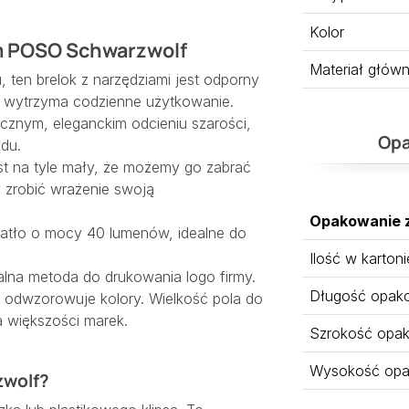
Kolor
em POSO Schwarzwolf
Materiał głów
 ten brelok z narzędziami jest odporny
ią wytrzyma codzienne użytkowanie.
cznym, eleganckim odcieniu szarości,
Opa
du.
st na tyle mały, że możemy go zabrać
y zrobić wrażenie swoją
Opakowanie 
wiatło o mocy 40 lumenów, idealne do
Ilość w kartoni
lna metoda do drukowania logo firmy.
Długość opak
e odwzorowuje kolory. Wielkość pola do
a większości marek.
Szrokość opa
Wysokość opa
zwolf?