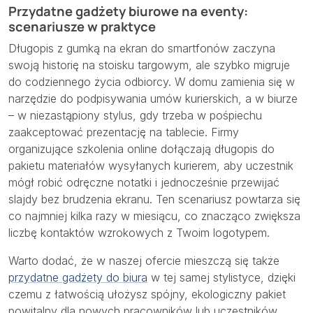
Przydatne gadżety biurowe na eventy:
scenariusze w praktyce
Długopis z gumką na ekran do smartfonów zaczyna
swoją historię na stoisku targowym, ale szybko migruje
do codziennego życia odbiorcy. W domu zamienia się w
narzędzie do podpisywania umów kurierskich, a w biurze
– w niezastąpiony stylus, gdy trzeba w pośpiechu
zaakceptować prezentację na tablecie. Firmy
organizujące szkolenia online dołączają długopis do
pakietu materiałów wysyłanych kurierem, aby uczestnik
mógł robić odręczne notatki i jednocześnie przewijać
slajdy bez brudzenia ekranu. Ten scenariusz powtarza się
co najmniej kilka razy w miesiącu, co znacząco zwiększa
liczbę kontaktów wzrokowych z Twoim logotypem.
Warto dodać, że w naszej ofercie mieszczą się także
przydatne gadżety do biura
w tej samej stylistyce, dzięki
czemu z łatwością ułożysz spójny, ekologiczny pakiet
powitalny dla nowych pracowników lub uczestników