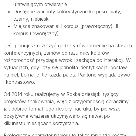
ułatwiającym otwieranie
Dostępne warianty kolorystyczne korpusu: biały,
czarny, niebieski
Miejsca znakowania: I korpus (praworęczny), II
korpus (leworęczny)
Jeśli planujesz rozłożyć gadżety równomiernie na stołach
konferencyjnych, zamów od razu miks kolorów –
różnorodność przyciąga wzrok i zachęca do interakcji. W
sytuacjach, gdy liczy się jednolita identyfikacja, postaw
na biel, bo na jej tle każda paleta Pantone wygląda żywo
i kontrastowo.
Od 2014 roku realizujemy w Rokka dziesiątki tysięcy
projektów znakowania, więc z przyjemnością doradzimy,
jak dobrać format logo i kolory nadruku, by pierwsze
pozytywne wrażenie utrzymywało się nawet po
kilkunastu miesiącach korzystania.
Ekologiczny charakter papieru to także mniejsze koszty