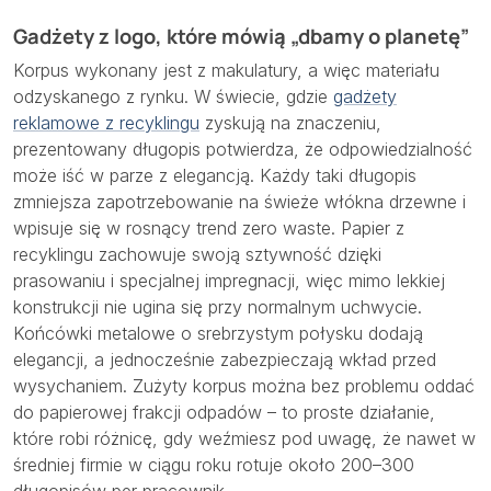
Gadżety z logo, które mówią „dbamy o planetę”
Korpus wykonany jest z makulatury, a więc materiału
odzyskanego z rynku. W świecie, gdzie
gadżety
reklamowe z recyklingu
zyskują na znaczeniu,
prezentowany długopis potwierdza, że odpowiedzialność
może iść w parze z elegancją. Każdy taki długopis
zmniejsza zapotrzebowanie na świeże włókna drzewne i
wpisuje się w rosnący trend zero waste. Papier z
recyklingu zachowuje swoją sztywność dzięki
prasowaniu i specjalnej impregnacji, więc mimo lekkiej
konstrukcji nie ugina się przy normalnym uchwycie.
Końcówki metalowe o srebrzystym połysku dodają
elegancji, a jednocześnie zabezpieczają wkład przed
wysychaniem. Zużyty korpus można bez problemu oddać
do papierowej frakcji odpadów – to proste działanie,
które robi różnicę, gdy weźmiesz pod uwagę, że nawet w
średniej firmie w ciągu roku rotuje około 200–300