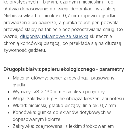
kolorystycznych – białym, czarnym i niebieskim – co
ułatwia dopasowanie do księgi identyfikacji wizualnej.
Niebieski wkład o linii około 0,7 mm zapewnia gładkie
prowadzenie po papierze, a gumka touch pen pozwala
przewijać slajdy na tablecie bez pozostawiania smug. Co
ważne,
długopisy reklamowe ze skuwką
skutecznie
chronią końcówkę piszącą, co przekłada się na dłuższą
żywotność gadżetu.
Długopis biały z papieru ekologicznego – parametry
Materiał główny: papier z recyklingu, prasowany,
gładki
Wymiary: ø8 × 130 mm – smukły i poręczny
Waga: zaledwie 6 g – nie obciąża kieszeni ani notesu
Wkład: niebieski, gładko piszący, linia ok. 0,7 mm
Końcówka: gumka do ekranów dotykowych w
dopasowanym kolorze
Zakrywka: zdejmowana, z lekkim żłobkowaniem