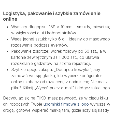
Logistyka, pakowanie i szybkie zamówienie
online
Wymiary długopisu: 139 × 10 mm – smukły, mieści się
w większości etui i kołonotatników.
Waga jednej sztuki: tylko 6 g – idealny do masowego
rozdawania podczas eventów.
Pakowanie zbiorcze: worek foliowy po 50 szt., a w
kartonie zewnętrznym aż 1 000 szt., co ułatwia
rozdzielanie gadżetów na strefie rejestracji.
Szybkie opcje zakupu: „Dodaj do koszyka”, aby
zamówić wersję gładką, lub wybierz konfigurator
online i zobacz od razu cenę z nadrukiem; Nie masz
pliku? Kliknij „Wyceń przez e-mail” i dołącz szkic logo.
Decydując się na TIKO, masz pewność, że w ciągu kilku
dni roboczych Twoje
upominki firmowe z logo
wyruszą w
drogę, gotowe wspierać markę tam, gdzie liczy się każdy