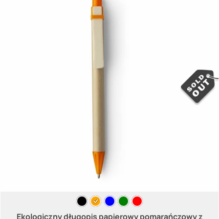
Ekologiczny długopis papierowy pomarańczowy z