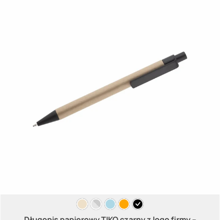
Długopis papierowy TIKO czarny z logo firmy –