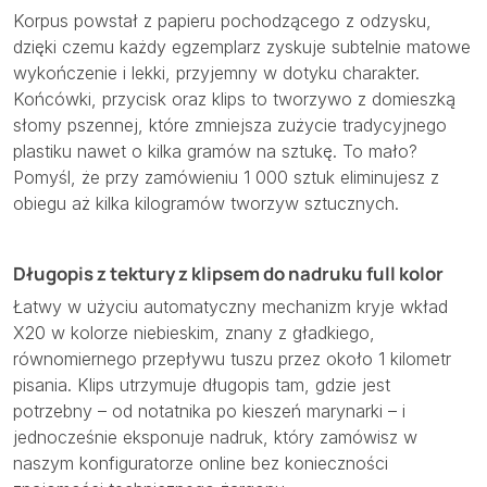
Korpus powstał z papieru pochodzącego z odzysku,
dzięki czemu każdy egzemplarz zyskuje subtelnie matowe
wykończenie i lekki, przyjemny w dotyku charakter.
Końcówki, przycisk oraz klips to tworzywo z domieszką
słomy pszennej, które zmniejsza zużycie tradycyjnego
plastiku nawet o kilka gramów na sztukę. To mało?
Pomyśl, że przy zamówieniu 1 000 sztuk eliminujesz z
obiegu aż kilka kilogramów tworzyw sztucznych.
Długopis z tektury z klipsem do nadruku full kolor
Łatwy w użyciu automatyczny mechanizm kryje wkład
X20 w kolorze niebieskim, znany z gładkiego,
równomiernego przepływu tuszu przez około 1 kilometr
pisania. Klips utrzymuje długopis tam, gdzie jest
potrzebny – od notatnika po kieszeń marynarki – i
jednocześnie eksponuje nadruk, który zamówisz w
naszym konfiguratorze online bez konieczności