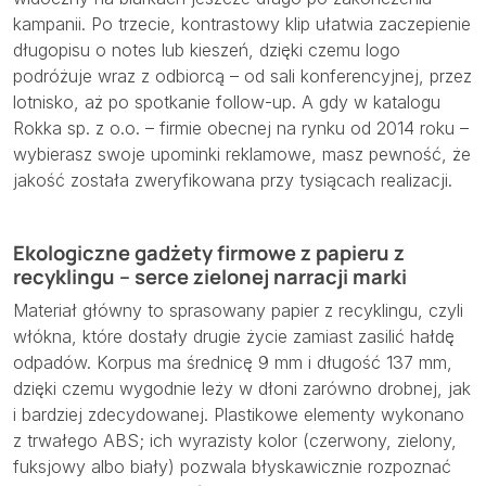
kampanii. Po trzecie, kontrastowy klip ułatwia zaczepienie
długopisu o notes lub kieszeń, dzięki czemu logo
podróżuje wraz z odbiorcą – od sali konferencyjnej, przez
lotnisko, aż po spotkanie follow-up. A gdy w katalogu
Rokka sp. z o.o. – firmie obecnej na rynku od 2014 roku –
wybierasz swoje upominki reklamowe, masz pewność, że
jakość została zweryfikowana przy tysiącach realizacji.
Ekologiczne gadżety firmowe z papieru z
recyklingu – serce zielonej narracji marki
Materiał główny to sprasowany papier z recyklingu, czyli
włókna, które dostały drugie życie zamiast zasilić hałdę
odpadów. Korpus ma średnicę 9 mm i długość 137 mm,
dzięki czemu wygodnie leży w dłoni zarówno drobnej, jak
i bardziej zdecydowanej. Plastikowe elementy wykonano
z trwałego ABS; ich wyrazisty kolor (czerwony, zielony,
fuksjowy albo biały) pozwala błyskawicznie rozpoznać