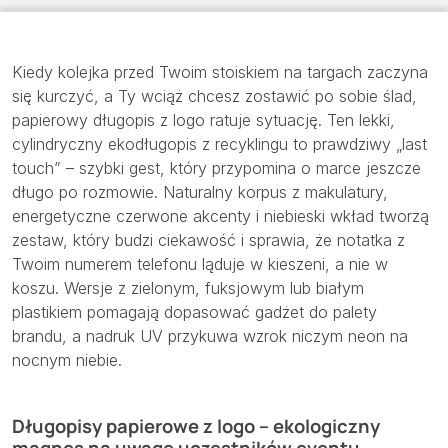
Kiedy kolejka przed Twoim stoiskiem na targach zaczyna
się kurczyć, a Ty wciąż chcesz zostawić po sobie ślad,
papierowy długopis z logo ratuje sytuację. Ten lekki,
cylindryczny ekodługopis z recyklingu to prawdziwy „last
touch” – szybki gest, który przypomina o marce jeszcze
długo po rozmowie. Naturalny korpus z makulatury,
energetyczne czerwone akcenty i niebieski wkład tworzą
zestaw, który budzi ciekawość i sprawia, że notatka z
Twoim numerem telefonu ląduje w kieszeni, a nie w
koszu. Wersje z zielonym, fuksjowym lub białym
plastikiem pomagają dopasować gadżet do palety
brandu, a nadruk UV przykuwa wzrok niczym neon na
nocnym niebie.
Długopisy papierowe z logo – ekologiczny