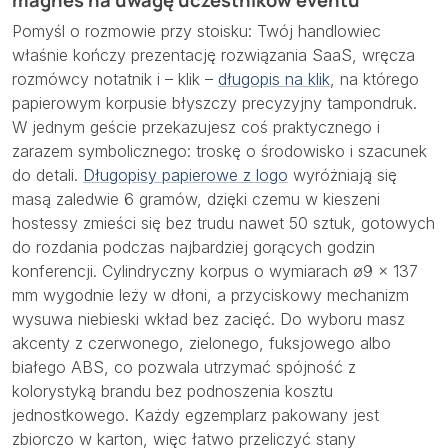
magnes na uwagę uczestników eventu
Pomyśl o rozmowie przy stoisku: Twój handlowiec
właśnie kończy prezentację rozwiązania SaaS, wręcza
rozmówcy notatnik i – klik –
długopis na klik
, na którego
papierowym korpusie błyszczy precyzyjny tampondruk.
W jednym geście przekazujesz coś praktycznego i
zarazem symbolicznego: troskę o środowisko i szacunek
do detali.
Długopisy papierowe z logo
wyróżniają się
masą zaledwie 6 gramów, dzięki czemu w kieszeni
hostessy zmieści się bez trudu nawet 50 sztuk, gotowych
do rozdania podczas najbardziej gorących godzin
konferencji. Cylindryczny korpus o wymiarach ø9 × 137
mm wygodnie leży w dłoni, a przyciskowy mechanizm
wysuwa niebieski wkład bez zacięć. Do wyboru masz
akcenty z czerwonego, zielonego, fuksjowego albo
białego ABS, co pozwala utrzymać spójność z
kolorystyką brandu bez podnoszenia kosztu
jednostkowego. Każdy egzemplarz pakowany jest
zbiorczo w karton, więc łatwo przeliczyć stany