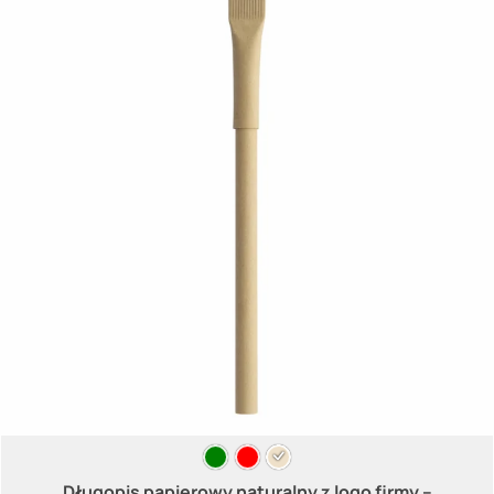
Długopis papierowy naturalny z logo firmy –