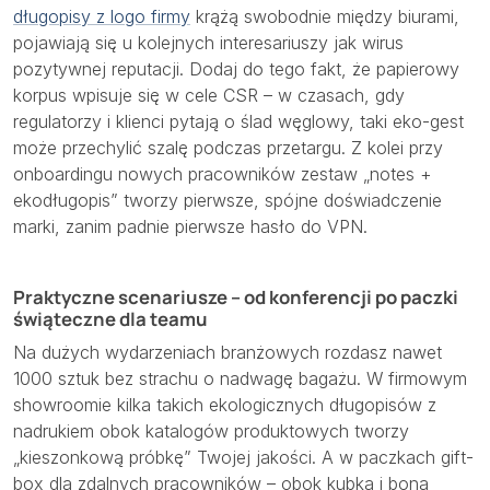
długopisy z logo firmy
krążą swobodnie między biurami,
pojawiają się u kolejnych interesariuszy jak wirus
pozytywnej reputacji. Dodaj do tego fakt, że papierowy
korpus wpisuje się w cele CSR – w czasach, gdy
regulatorzy i klienci pytają o ślad węglowy, taki eko-gest
może przechylić szalę podczas przetargu. Z kolei przy
onboardingu nowych pracowników zestaw „notes +
ekodługopis” tworzy pierwsze, spójne doświadczenie
marki, zanim padnie pierwsze hasło do VPN.
Praktyczne scenariusze – od konferencji po paczki
świąteczne dla teamu
Na dużych wydarzeniach branżowych rozdasz nawet
1000 sztuk bez strachu o nadwagę bagażu. W firmowym
showroomie kilka takich ekologicznych długopisów z
nadrukiem obok katalogów produktowych tworzy
„kieszonkową próbkę” Twojej jakości. A w paczkach gift-
box dla zdalnych pracowników – obok kubka i bona