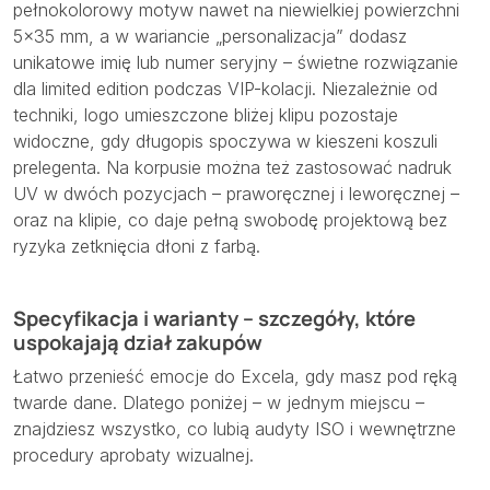
pełnokolorowy motyw nawet na niewielkiej powierzchni
5×35 mm, a w wariancie „personalizacja” dodasz
unikatowe imię lub numer seryjny – świetne rozwiązanie
dla limited edition podczas VIP-kolacji. Niezależnie od
techniki, logo umieszczone bliżej klipu pozostaje
widoczne, gdy długopis spoczywa w kieszeni koszuli
prelegenta. Na korpusie można też zastosować nadruk
UV w dwóch pozycjach – praworęcznej i leworęcznej –
oraz na klipie, co daje pełną swobodę projektową bez
ryzyka zetknięcia dłoni z farbą.
Specyfikacja i warianty – szczegóły, które
uspokajają dział zakupów
Łatwo przenieść emocje do Excela, gdy masz pod ręką
twarde dane. Dlatego poniżej – w jednym miejscu –
znajdziesz wszystko, co lubią audyty ISO i wewnętrzne
procedury aprobaty wizualnej.