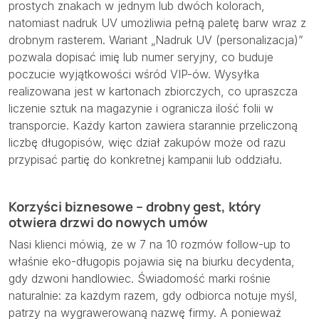
prostych znakach w jednym lub dwóch kolorach,
natomiast nadruk UV umożliwia pełną paletę barw wraz z
drobnym rasterem. Wariant „Nadruk UV (personalizacja)”
pozwala dopisać imię lub numer seryjny, co buduje
poczucie wyjątkowości wśród VIP-ów. Wysyłka
realizowana jest w kartonach zbiorczych, co upraszcza
liczenie sztuk na magazynie i ogranicza ilość folii w
transporcie. Każdy karton zawiera starannie przeliczoną
liczbę długopisów, więc dział zakupów może od razu
przypisać partię do konkretnej kampanii lub oddziału.
Korzyści biznesowe – drobny gest, który
otwiera drzwi do nowych umów
Nasi klienci mówią, że w 7 na 10 rozmów follow-up to
właśnie eko-długopis pojawia się na biurku decydenta,
gdy dzwoni handlowiec. Świadomość marki rośnie
naturalnie: za każdym razem, gdy odbiorca notuje myśl,
patrzy na wygrawerowaną nazwę firmy. A ponieważ