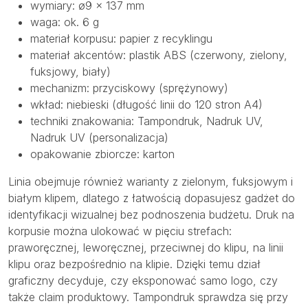
wymiary: ø9 × 137 mm
waga: ok. 6 g
materiał korpusu: papier z recyklingu
materiał akcentów: plastik ABS (czerwony, zielony,
fuksjowy, biały)
mechanizm: przyciskowy (sprężynowy)
wkład: niebieski (długość linii do 120 stron A4)
techniki znakowania: Tampondruk, Nadruk UV,
Nadruk UV (personalizacja)
opakowanie zbiorcze: karton
Linia obejmuje również warianty z zielonym, fuksjowym i
białym klipem, dlatego z łatwością dopasujesz gadżet do
identyfikacji wizualnej bez podnoszenia budżetu. Druk na
korpusie można ulokować w pięciu strefach:
praworęcznej, leworęcznej, przeciwnej do klipu, na linii
klipu oraz bezpośrednio na klipie. Dzięki temu dział
graficzny decyduje, czy eksponować samo logo, czy
także claim produktowy. Tampondruk sprawdza się przy