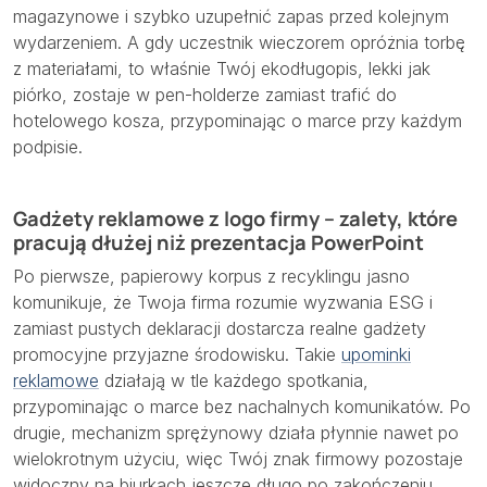
magazynowe i szybko uzupełnić zapas przed kolejnym
wydarzeniem. A gdy uczestnik wieczorem opróżnia torbę
z materiałami, to właśnie Twój ekodługopis, lekki jak
piórko, zostaje w pen-holderze zamiast trafić do
hotelowego kosza, przypominając o marce przy każdym
podpisie.
Gadżety reklamowe z logo firmy – zalety, które
pracują dłużej niż prezentacja PowerPoint
Po pierwsze, papierowy korpus z recyklingu jasno
komunikuje, że Twoja firma rozumie wyzwania ESG i
zamiast pustych deklaracji dostarcza realne gadżety
promocyjne przyjazne środowisku. Takie
upominki
reklamowe
działają w tle każdego spotkania,
przypominając o marce bez nachalnych komunikatów. Po
drugie, mechanizm sprężynowy działa płynnie nawet po
wielokrotnym użyciu, więc Twój znak firmowy pozostaje
widoczny na biurkach jeszcze długo po zakończeniu