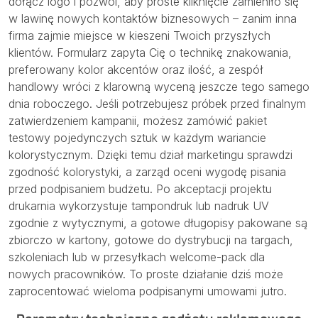
dołącz logo i pozwól, aby proste kliknięcie zamieniło się
w lawinę nowych kontaktów biznesowych – zanim inna
firma zajmie miejsce w kieszeni Twoich przyszłych
klientów. Formularz zapyta Cię o technikę znakowania,
preferowany kolor akcentów oraz ilość, a zespół
handlowy wróci z klarowną wyceną jeszcze tego samego
dnia roboczego. Jeśli potrzebujesz próbek przed finalnym
zatwierdzeniem kampanii, możesz zamówić pakiet
testowy pojedynczych sztuk w każdym wariancie
kolorystycznym. Dzięki temu dział marketingu sprawdzi
zgodność kolorystyki, a zarząd oceni wygodę pisania
przed podpisaniem budżetu. Po akceptacji projektu
drukarnia wykorzystuje tampondruk lub nadruk UV
zgodnie z wytycznymi, a gotowe długopisy pakowane są
zbiorczo w kartony, gotowe do dystrybucji na targach,
szkoleniach lub w przesyłkach welcome-pack dla
nowych pracowników. To proste działanie dziś może
zaprocentować wieloma podpisanymi umowami jutro.