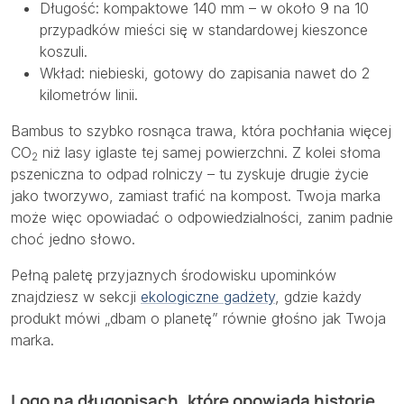
Długość: kompaktowe 140 mm – w około 9 na 10
przypadków mieści się w standardowej kieszonce
koszuli.
Wkład: niebieski, gotowy do zapisania nawet do 2
kilometrów linii.
Bambus to szybko rosnąca trawa, która pochłania więcej
CO
niż lasy iglaste tej samej powierzchni. Z kolei słoma
2
pszeniczna to odpad rolniczy – tu zyskuje drugie życie
jako tworzywo, zamiast trafić na kompost. Twoja marka
może więc opowiadać o odpowiedzialności, zanim padnie
choć jedno słowo.
Pełną paletę przyjaznych środowisku upominków
znajdziesz w sekcji
ekologiczne gadżety
, gdzie każdy
produkt mówi „dbam o planetę” równie głośno jak Twoja
marka.
Logo na długopisach, które opowiada historię