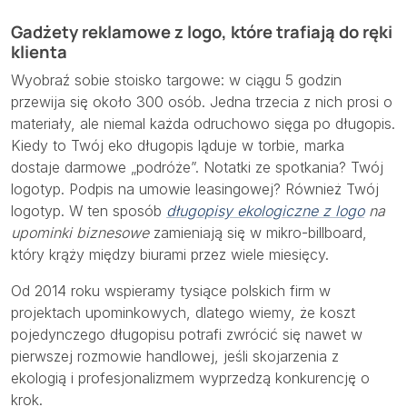
Gadżety reklamowe z logo, które trafiają do ręki
klienta
Wyobraź sobie stoisko targowe: w ciągu 5 godzin
przewija się około 300 osób. Jedna trzecia z nich prosi o
materiały, ale niemal każda odruchowo sięga po długopis.
Kiedy to Twój eko długopis ląduje w torbie, marka
dostaje darmowe „podróże”. Notatki ze spotkania? Twój
logotyp. Podpis na umowie leasingowej? Również Twój
logotyp. W ten sposób
długopisy ekologiczne z logo
na
upominki biznesowe
zamieniają się w mikro-billboard,
który krąży między biurami przez wiele miesięcy.
Od 2014 roku wspieramy tysiące polskich firm w
projektach upominkowych, dlatego wiemy, że koszt
pojedynczego długopisu potrafi zwrócić się nawet w
pierwszej rozmowie handlowej, jeśli skojarzenia z
ekologią i profesjonalizmem wyprzedzą konkurencję o
krok.