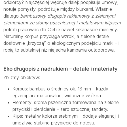
odbiorcy? Najczęściej wędruje dalej: podpisuje umowy,
notuje pomysły, podróżuje między biurkami. Właśnie
dlatego
bambusowy długopis reklamowy z zielonymi
elementami ze słomy pszenicznej i metalowym klipsem
potrafi pracować dla Ciebie nawet kilkanaście miesięcy.
Naturalny korpus przyciąga wzrok, a zielone detale
dosłownie „krzyczą” o ekologicznym podejściu marki – i
robią to subtelniej niż niejedna kampania outdoorowa.
Eko długopis z nadrukiem – detale i materiały
Zbliżmy obiektyw:
Korpus: bambus o średnicy ok. 13 mm – każdy
egzemplarz ma unikalne, widoczne włókna.
Elementy: słoma pszeniczna formowana na zielone
przyciski i pierścienie – zero sztucznej tandety.
Klips: metal w kolorze srebrnym – dodaje elegancji i
umożliwia stabilne przypięcie do notesu.