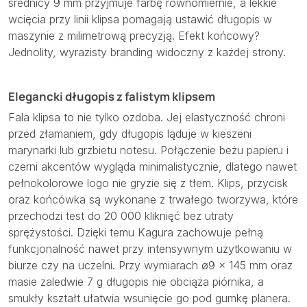
średnicy 9 mm przyjmuje farbę równomiernie, a lekkie
wcięcia przy linii klipsa pomagają ustawić długopis w
maszynie z milimetrową precyzją. Efekt końcowy?
Jednolity, wyrazisty branding widoczny z każdej strony.
Elegancki długopis z falistym klipsem
Fala klipsa to nie tylko ozdoba. Jej elastyczność chroni
przed złamaniem, gdy długopis ląduje w kieszeni
marynarki lub grzbietu notesu. Połączenie beżu papieru i
czerni akcentów wygląda minimalistycznie, dlatego nawet
pełnokolorowe logo nie gryzie się z tłem. Klips, przycisk
oraz końcówka są wykonane z trwałego tworzywa, które
przechodzi test do 20 000 kliknięć bez utraty
sprężystości. Dzięki temu Kagura zachowuje pełną
funkcjonalność nawet przy intensywnym użytkowaniu w
biurze czy na uczelni. Przy wymiarach ø9 × 145 mm oraz
masie zaledwie 7 g długopis nie obciąża piórnika, a
smukły kształt ułatwia wsunięcie go pod gumkę planera.