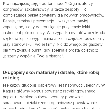
Kto najczęściej sięga po ten model? Organizatorzy
kongresów, szkoleniowcy, a także zespoły HR
kompletujące pakiet powitalny dla nowych pracowników.
Pensje, terminy i prezentacje – wszystko łatwiej
zapamiętać, kiedy w dłoni ląduje przyjemnie lekki
instrument piśmienniczy. W przypadku eventów przekłada
się to na lepsze wypełnianie ankiet i częstsze odwiedziny
przy stanowisku Twojej firmy. Nic dziwnego, że gadżety
dla firm zyskują punkt, gdy spełniają prostą obietnicę:
„piszemy wspólnie Twoją historię”.
Długopisy eko: materiały i detale, które robią
różnicę
Nie każdy długopis papierowy jest naprawdę „zielony”. W
Kagura główny korpus powstał z recyklingowanego
papieru – włókna pulpowe zostały ponownie
sprasowane, dzięki czemu ograniczasz powstawanie
nowych odpadów. Czarna końcówka, przycisk i falisty