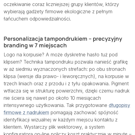
oczekiwanie coraz liczniejszej grupy klientów, którzy
wybierają gadżety firmowe ekologiczne z pełnym
łańcuchem odpowiedzialności.
Personalizacja tampondrukiem – precyzyjny
branding w 7 miejscach
Logo na korpusie? A może dyskretne hasło tuż pod
klipsem? Technika tampondruku pozwala nanieść grafikę
w aż siedmiu wyznaczonych strefach: po obu stronach
klipsa (wersje dla prawo- i leworęcznych), na korpusie w
trzech liniach oraz z przodu i z tyłu opakowania. Pigment
wtłacza się w strukturę powierzchni, dzięki czemu nadruk
nie ściera się nawet po około 10 miesiącach
intensywnego użytkowania. Tak przygotowane
długopisy
firmowe z nadrukiem
pomagają zachować spójność
identyfikacji wizualnej w każdym miejscu kontaktu z
klientem. Wystarczy plik wektorowy, a system
konfiguratora on-line policzy koszt praktycznie w minutę –