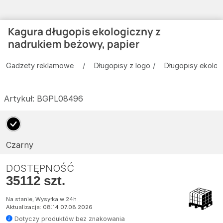
Kagura długopis ekologiczny z
nadrukiem beżowy, papier
Gadżety reklamowe
Długopisy z logo
Długopisy ekolog
Artykuł:
BGPL08496
Czarny
DOSTĘPNOŚĆ
35112 szt.
Na stanie, Wysyłka w 24h
Aktualizacja: 08:14 07.08.2026
Dotyczy produktów bez znakowania