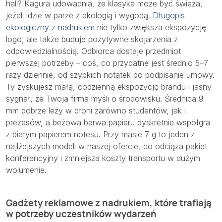
hali? Kagura udowadnia, że klasyka może być świeża,
jeżeli idzie w parze z ekologią i wygodą.
Długopis
ekologiczny z nadrukiem
nie tylko zwiększa ekspozycję
logo, ale także buduje pozytywne skojarzenia z
odpowiedzialnością. Odbiorca dostaje przedmiot
pierwszej potrzeby – coś, co przydatne jest średnio 5–7
razy dziennie, od szybkich notatek po podpisanie umowy.
Ty zyskujesz małą, codzienną ekspozycję brandu i jasny
sygnał, że Twoja firma myśli o środowisku. Średnica 9
mm dobrze leży w dłoni zarówno studentów, jak i
prezesów, a beżowa barwa papieru dyskretnie współgra
z białym papierem notesu. Przy masie 7 g to jeden z
najlżejszych modeli w naszej ofercie, co odciąża pakiet
konferencyjny i zmniejsza koszty transportu w dużym
wolumenie.
Gadżety reklamowe z nadrukiem, które trafiają
w potrzeby uczestników wydarzeń