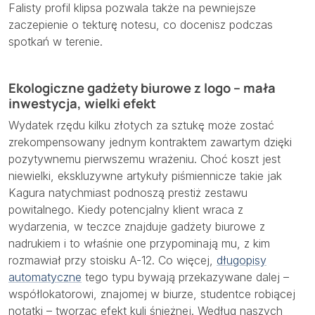
Falisty profil klipsa pozwala także na pewniejsze
zaczepienie o tekturę notesu, co docenisz podczas
spotkań w terenie.
Ekologiczne gadżety biurowe z logo – mała
inwestycja, wielki efekt
Wydatek rzędu kilku złotych za sztukę może zostać
zrekompensowany jednym kontraktem zawartym dzięki
pozytywnemu pierwszemu wrażeniu. Choć koszt jest
niewielki, ekskluzywne artykuły piśmiennicze takie jak
Kagura natychmiast podnoszą prestiż zestawu
powitalnego. Kiedy potencjalny klient wraca z
wydarzenia, w teczce znajduje gadżety biurowe z
nadrukiem i to właśnie one przypominają mu, z kim
rozmawiał przy stoisku A-12. Co więcej,
długopisy
automatyczne
tego typu bywają przekazywane dalej –
współlokatorowi, znajomej w biurze, studentce robiącej
notatki – tworząc efekt kuli śnieżnej. Według naszych