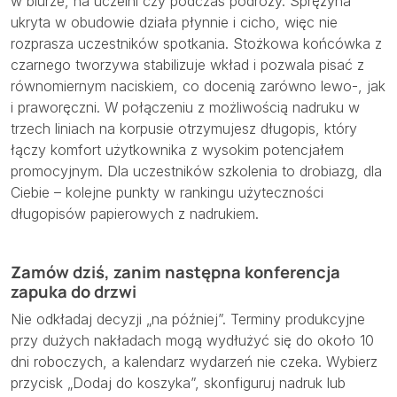
w biurze, na uczelni czy podczas podróży. Sprężyna
ukryta w obudowie działa płynnie i cicho, więc nie
rozprasza uczestników spotkania. Stożkowa końcówka z
czarnego tworzywa stabilizuje wkład i pozwala pisać z
równomiernym naciskiem, co docenią zarówno lewo-, jak
i praworęczni. W połączeniu z możliwością nadruku w
trzech liniach na korpusie otrzymujesz długopis, który
łączy komfort użytkownika z wysokim potencjałem
promocyjnym. Dla uczestników szkolenia to drobiazg, dla
Ciebie – kolejne punkty w rankingu użyteczności
długopisów papierowych z nadrukiem.
Zamów dziś, zanim następna konferencja
zapuka do drzwi
Nie odkładaj decyzji „na później”. Terminy produkcyjne
przy dużych nakładach mogą wydłużyć się do około 10
dni roboczych, a kalendarz wydarzeń nie czeka. Wybierz
przycisk „Dodaj do koszyka”, skonfiguruj nadruk lub