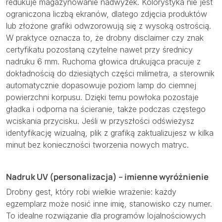
redukuje magazynowanie nadwyżek. Kolorystyka nie jest
ograniczona liczbą ekranów, dlatego zdjęcia produktów
lub złożone grafiki odwzorowują się z wysoką ostrością.
W praktyce oznacza to, że drobny disclaimer czy znak
certyfikatu pozostaną czytelne nawet przy średnicy
nadruku 6 mm. Ruchoma głowica drukująca pracuje z
dokładnością do dziesiątych części milimetra, a sterownik
automatycznie dopasowuje poziom lamp do ciemnej
powierzchni korpusu. Dzięki temu powłoka pozostaje
gładka i odporna na ścieranie, także podczas częstego
wciskania przycisku. Jeśli w przyszłości odświeżysz
identyfikację wizualną, plik z grafiką zaktualizujesz w kilka
minut bez konieczności tworzenia nowych matryc.
Nadruk UV (personalizacja) – imienne wyróżnienie
Drobny gest, który robi wielkie wrażenie: każdy
egzemplarz może nosić inne imię, stanowisko czy numer.
To idealne rozwiązanie dla programów lojalnościowych