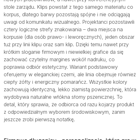
stole zarządu. Klips powstał z tego samego materiału co
korpus, dlatego barwy pozostają spójne i nie odciągają
uwagi od komunikatu wizualnego. Projektanci pozostawili
cztery logiczne strefy znakowania – dwa miejsca na
korpusie (dla osób prawo- i leworęcznych), jeden obszar
tuż przy linii klipu oraz sam klip. Dzięki temu nawet przy
krótkim sloganie firmowym i niewielkiej grafice da się
zachować czytelny margines wokół nadruku, co
poprawia odbiór estetyczny. Wariant podstawowy
oferujemy w eleganckiej czerni, ale linia obejmuje również
ciepły żółty i energiczny pomarańcz. Wszystkie kolory
zachowują identyczną, lekko ziarnistą powierzchnię, która
wydobywa naturalne włókna słomy pszenicznej. To
detal, który sprawia, że odbiorca od razu kojarzy produkt
z odpowiedzialnym wyborem środowiskowym, zanim
jeszcze zrobi pierwszą notatkę.