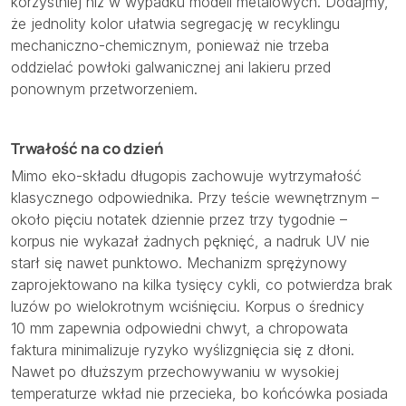
korzystniej niż w wypadku modeli metalowych. Dodajmy,
że jednolity kolor ułatwia segregację w recyklingu
mechaniczno-chemicznym, ponieważ nie trzeba
oddzielać powłoki galwanicznej ani lakieru przed
ponownym przetworzeniem.
Trwałość na co dzień
Mimo eko-składu długopis zachowuje wytrzymałość
klasycznego odpowiednika. Przy teście wewnętrznym –
około pięciu notatek dziennie przez trzy tygodnie –
korpus nie wykazał żadnych pęknięć, a nadruk UV nie
starł się nawet punktowo. Mechanizm sprężynowy
zaprojektowano na kilka tysięcy cykli, co potwierdza brak
luzów po wielokrotnym wciśnięciu. Korpus o średnicy
10 mm zapewnia odpowiedni chwyt, a chropowata
faktura minimalizuje ryzyko wyślizgnięcia się z dłoni.
Nawet po dłuższym przechowywaniu w wysokiej
temperaturze wkład nie przecieka, bo końcówka posiada