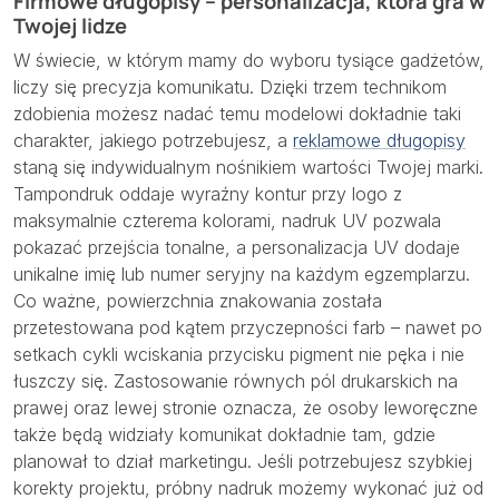
Firmowe długopisy – personalizacja, która gra w
Twojej lidze
W świecie, w którym mamy do wyboru tysiące gadżetów,
liczy się precyzja komunikatu. Dzięki trzem technikom
zdobienia możesz nadać temu modelowi dokładnie taki
charakter, jakiego potrzebujesz, a
reklamowe długopisy
staną się indywidualnym nośnikiem wartości Twojej marki.
Tampondruk oddaje wyraźny kontur przy logo z
maksymalnie czterema kolorami, nadruk UV pozwala
pokazać przejścia tonalne, a personalizacja UV dodaje
unikalne imię lub numer seryjny na każdym egzemplarzu.
Co ważne, powierzchnia znakowania została
przetestowana pod kątem przyczepności farb – nawet po
setkach cykli wciskania przycisku pigment nie pęka i nie
łuszczy się. Zastosowanie równych pól drukarskich na
prawej oraz lewej stronie oznacza, że osoby leworęczne
także będą widziały komunikat dokładnie tam, gdzie
planował to dział marketingu. Jeśli potrzebujesz szybkiej
korekty projektu, próbny nadruk możemy wykonać już od