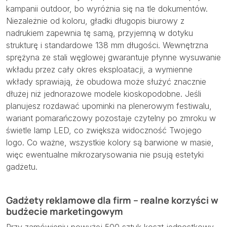
kampanii outdoor, bo wyróżnia się na tle dokumentów.
Niezależnie od koloru, gładki długopis biurowy z
nadrukiem zapewnia tę samą, przyjemną w dotyku
strukturę i standardowe 138 mm długości. Wewnętrzna
sprężyna ze stali węglowej gwarantuje płynne wysuwanie
wkładu przez cały okres eksploatacji, a wymienne
wkłady sprawiają, że obudowa może służyć znacznie
dłużej niż jednorazowe modele kioskopodobne. Jeśli
planujesz rozdawać upominki na plenerowym festiwalu,
wariant pomarańczowy pozostaje czytelny po zmroku w
świetle lamp LED, co zwiększa widoczność Twojego
logo. Co ważne, wszystkie kolory są barwione w masie,
więc ewentualne mikrozarysowania nie psują estetyki
gadżetu.
Gadżety reklamowe dla firm – realne korzyści w
budżecie marketingowym
Przy zamówieniu powyżej 500 sztuk koszt jednostkowy