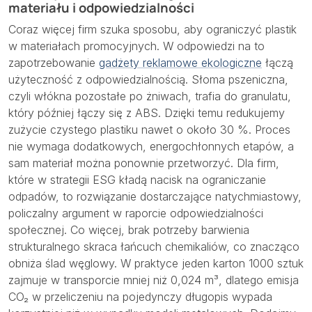
materiału i odpowiedzialności
Coraz więcej firm szuka sposobu, aby ograniczyć plastik
w materiałach promocyjnych. W odpowiedzi na to
zapotrzebowanie
gadżety reklamowe ekologiczne
łączą
użyteczność z odpowiedzialnością. Słoma pszeniczna,
czyli włókna pozostałe po żniwach, trafia do granulatu,
który później łączy się z ABS. Dzięki temu redukujemy
zużycie czystego plastiku nawet o około 30 %. Proces
nie wymaga dodatkowych, energochłonnych etapów, a
sam materiał można ponownie przetworzyć. Dla firm,
które w strategii ESG kładą nacisk na ograniczanie
odpadów, to rozwiązanie dostarczające natychmiastowy,
policzalny argument w raporcie odpowiedzialności
społecznej. Co więcej, brak potrzeby barwienia
strukturalnego skraca łańcuch chemikaliów, co znacząco
obniża ślad węglowy. W praktyce jeden karton 1000 sztuk
zajmuje w transporcie mniej niż 0,024 m³, dlatego emisja
CO₂ w przeliczeniu na pojedynczy długopis wypada