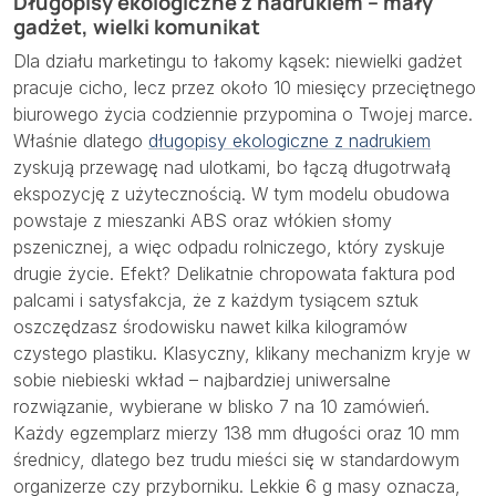
Długopisy ekologiczne z nadrukiem – mały
gadżet, wielki komunikat
Dla działu marketingu to łakomy kąsek: niewielki gadżet
pracuje cicho, lecz przez około 10 miesięcy przeciętnego
biurowego życia codziennie przypomina o Twojej marce.
Właśnie dlatego
długopisy ekologiczne z nadrukiem
zyskują przewagę nad ulotkami, bo łączą długotrwałą
ekspozycję z użytecznością. W tym modelu obudowa
powstaje z mieszanki ABS oraz włókien słomy
pszenicznej, a więc odpadu rolniczego, który zyskuje
drugie życie. Efekt? Delikatnie chropowata faktura pod
palcami i satysfakcja, że z każdym tysiącem sztuk
oszczędzasz środowisku nawet kilka kilogramów
czystego plastiku. Klasyczny, klikany mechanizm kryje w
sobie niebieski wkład – najbardziej uniwersalne
rozwiązanie, wybierane w blisko 7 na 10 zamówień.
Każdy egzemplarz mierzy 138 mm długości oraz 10 mm
średnicy, dlatego bez trudu mieści się w standardowym
organizerze czy przyborniku. Lekkie 6 g masy oznacza,