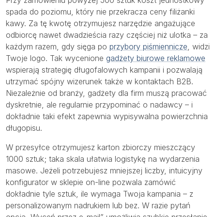
spada do poziomu, który nie przekracza ceny filiżanki
kawy. Za tę kwotę otrzymujesz narzędzie angażujące
odbiorcę nawet dwadzieścia razy częściej niż ulotka – za
każdym razem, gdy sięga po
przybory piśmiennicze
, widzi
Twoje logo. Tak wycenione
gadżety biurowe reklamowe
wspierają strategię długofalowych kampanii i pozwalają
utrzymać spójny wizerunek także w kontaktach B2B.
Niezależnie od branży, gadżety dla firm muszą pracować
dyskretnie, ale regularnie przypominać o nadawcy – i
dokładnie taki efekt zapewnia wypisywalna powierzchnia
długopisu.
W przesyłce otrzymujesz karton zbiorczy mieszczący
1000 sztuk; taka skala ułatwia logistykę na wydarzenia
masowe. Jeżeli potrzebujesz mniejszej liczby, intuicyjny
konfigurator w sklepie on-line pozwala zamówić
dokładnie tyle sztuk, ile wymaga Twoja kampania – z
personalizowanym nadrukiem lub bez. W razie pytań
opcja „Wyceń przez e-mail” umożliwia szybkie przesłanie