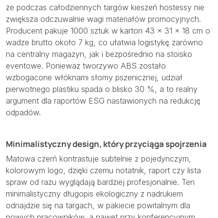
że podczas całodziennych targów kieszeń hostessy nie
zwiększa odczuwalnie wagi materiałów promocyjnych.
Producent pakuje 1000 sztuk w karton 43 × 31 × 18 cm o
wadze brutto około 7 kg, co ułatwia logistykę zarówno
na centralny magazyn, jak i bezpośrednio na stoisko
eventowe. Ponieważ tworzywo ABS zostało
wzbogacone włóknami słomy pszenicznej, udział
pierwotnego plastiku spada o blisko 30 %, a to realny
argument dla raportów ESG nastawionych na redukcję
odpadów.
Minimalistyczny design, który przyciąga spojrzenia
Matowa czerń kontrastuje subtelnie z pojedynczym,
kolorowym logo, dzięki czemu notatnik, raport czy lista
spraw od razu wyglądają bardziej profesjonalnie. Ten
minimalistyczny długopis ekologiczny z nadrukiem
odnajdzie się na targach, w pakiecie powitalnym dla
nowych pracowników, a nawet przy konferencyjnym