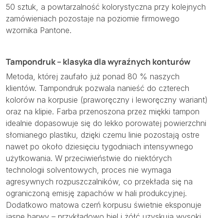
50 sztuk, a powtarzalność kolorystyczna przy kolejnych
zamówieniach pozostaje na poziomie firmowego
wzornika Pantone.
Tampondruk – klasyka dla wyraźnych konturów
Metoda, której zaufało już ponad 80 % naszych
klientów. Tampondruk pozwala nanieść do czterech
kolorów na korpusie (praworęczny i leworęczny wariant)
oraz na klipie. Farba przenoszona przez miękki tampon
idealnie dopasowuje się do lekko porowatej powierzchni
słomianego plastiku, dzięki czemu linie pozostają ostre
nawet po około dziesięciu tygodniach intensywnego
użytkowania. W przeciwieństwie do niektórych
technologii solventowych, proces nie wymaga
agresywnych rozpuszczalników, co przekłada się na
ograniczoną emisję zapachów w hali produkcyjnej.
Dodatkowo matowa czerń korpusu świetnie eksponuje
jasne barwy – przykładowo biel i żółć uzyskują wysoki