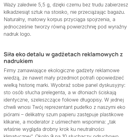
Waży zaledwie 5,5 g, dzięki czemu bez trudu zabierzesz
kilkadziesiąt sztuk na stoisko, nie przeciążając bagażu.
Naturalny, matowy korpus przyciąga spojrzenia, a
jednocześnie tworzy równą powierzchnię pod wyraźny
nadruk logo.
Siła eko detalu w gadżetach reklamowych z
nadrukiem
Firmy zamawiające ekologiczne gadżety reklamowe
wiedzą, że nawet mały przedmiot potrafi opowiedzieć
wielką historię marki. Wyobraź sobie panel dyskusyjny:
sto osób słucha prelegenta, a w dłoniach ściskają
identyczne, szeleszczące foliowe długopisy. W jednej
chwili wnosi Twój reprezentant pudełko z naszymi eko
piórami – delikatny szum papieru zastępuje plastikowe
klikanie, a moderator z uśmiechem wspomina: „tak
właśnie wygląda drobny krok ku neutralności
klimatycznej”. Około 9 na 10 słuchaczy odruchowo