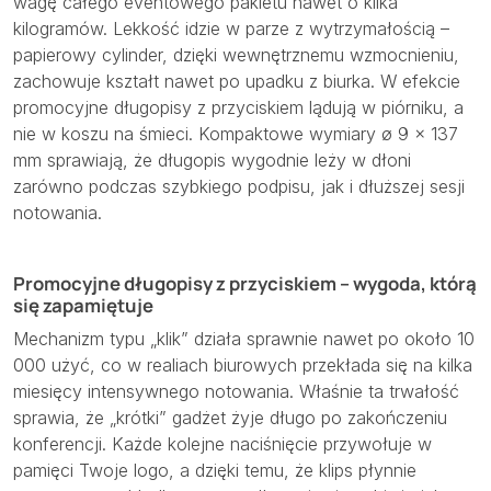
wagę całego eventowego pakietu nawet o kilka
kilogramów. Lekkość idzie w parze z wytrzymałością –
papierowy cylinder, dzięki wewnętrznemu wzmocnieniu,
zachowuje kształt nawet po upadku z biurka. W efekcie
promocyjne długopisy z przyciskiem lądują w piórniku, a
nie w koszu na śmieci. Kompaktowe wymiary ø 9 × 137
mm sprawiają, że długopis wygodnie leży w dłoni
zarówno podczas szybkiego podpisu, jak i dłuższej sesji
notowania.
Promocyjne długopisy z przyciskiem – wygoda, którą
się zapamiętuje
Mechanizm typu „klik” działa sprawnie nawet po około 10
000 użyć, co w realiach biurowych przekłada się na kilka
miesięcy intensywnego notowania. Właśnie ta trwałość
sprawia, że „krótki” gadżet żyje długo po zakończeniu
konferencji. Każde kolejne naciśnięcie przywołuje w
pamięci Twoje logo, a dzięki temu, że klips płynnie