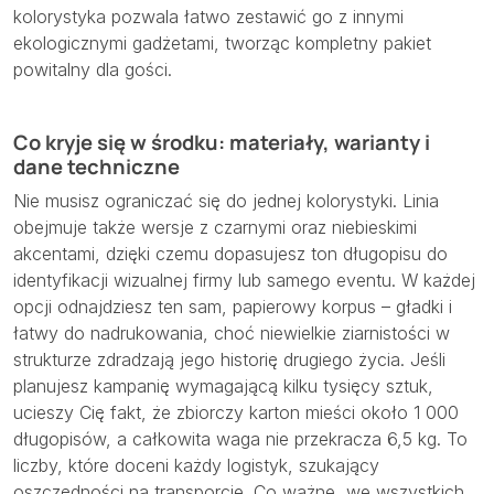
kolorystyka pozwala łatwo zestawić go z innymi
ekologicznymi gadżetami, tworząc kompletny pakiet
powitalny dla gości.
Co kryje się w środku: materiały, warianty i
dane techniczne
Nie musisz ograniczać się do jednej kolorystyki. Linia
obejmuje także wersje z czarnymi oraz niebieskimi
akcentami, dzięki czemu dopasujesz ton długopisu do
identyfikacji wizualnej firmy lub samego eventu. W każdej
opcji odnajdziesz ten sam, papierowy korpus – gładki i
łatwy do nadrukowania, choć niewielkie ziarnistości w
strukturze zdradzają jego historię drugiego życia. Jeśli
planujesz kampanię wymagającą kilku tysięcy sztuk,
ucieszy Cię fakt, że zbiorczy karton mieści około 1 000
długopisów, a całkowita waga nie przekracza 6,5 kg. To
liczby, które doceni każdy logistyk, szukający
oszczędności na transporcie. Co ważne, we wszystkich