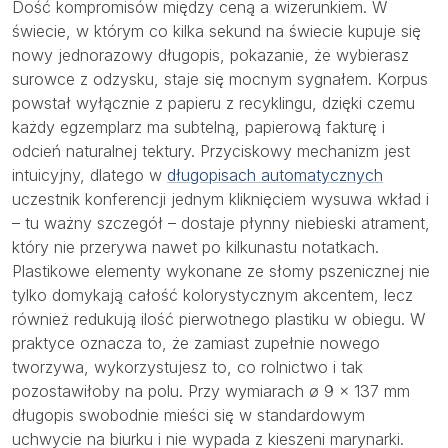
Dość kompromisów między ceną a wizerunkiem. W
świecie, w którym co kilka sekund na świecie kupuje się
nowy jednorazowy długopis, pokazanie, że wybierasz
surowce z odzysku, staje się mocnym sygnałem. Korpus
powstał wyłącznie z papieru z recyklingu, dzięki czemu
każdy egzemplarz ma subtelną, papierową fakturę i
odcień naturalnej tektury. Przyciskowy mechanizm jest
intuicyjny, dlatego w
długopisach automatycznych
uczestnik konferencji jednym kliknięciem wysuwa wkład i
– tu ważny szczegół – dostaje płynny niebieski atrament,
który nie przerywa nawet po kilkunastu notatkach.
Plastikowe elementy wykonane ze słomy pszenicznej nie
tylko domykają całość kolorystycznym akcentem, lecz
również redukują ilość pierwotnego plastiku w obiegu. W
praktyce oznacza to, że zamiast zupełnie nowego
tworzywa, wykorzystujesz to, co rolnictwo i tak
pozostawiłoby na polu. Przy wymiarach ø 9 × 137 mm
długopis swobodnie mieści się w standardowym
uchwycie na biurku i nie wypada z kieszeni marynarki.