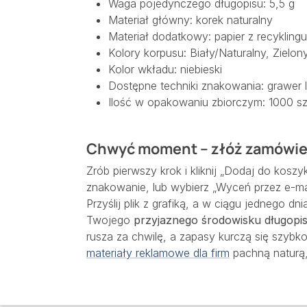
Waga pojedynczego długopisu: 5,5 g
Materiał główny: korek naturalny
Materiał dodatkowy: papier z recyklingu
Kolory korpusu: Biały/Naturalny, Zielo
Kolor wkładu: niebieski
Dostępne techniki znakowania: grawer l
Ilość w opakowaniu zbiorczym: 1000 sz
Chwyć moment – złóż zamówien
Zrób pierwszy krok i kliknij „Dodaj do kosz
znakowanie, lub wybierz „Wyceń przez e-mail”
Przyślij plik z grafiką, a w ciągu jednego d
Twojego
przyjaznego środowisku długopi
rusza za chwilę, a zapasy kurczą się szybk
materiały reklamowe dla firm
pachną naturą, 