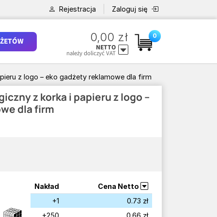
Rejestracja
Zaloguj się
0,00 zł
0
ŻETÓW
NETTO
należy doliczyć VAT
apieru z logo – eko gadżety reklamowe dla firm
iczny z korka i papieru z logo –
we dla firm
Nakład
Cena Netto
+1
0.73 zł
+250
0.66 zł