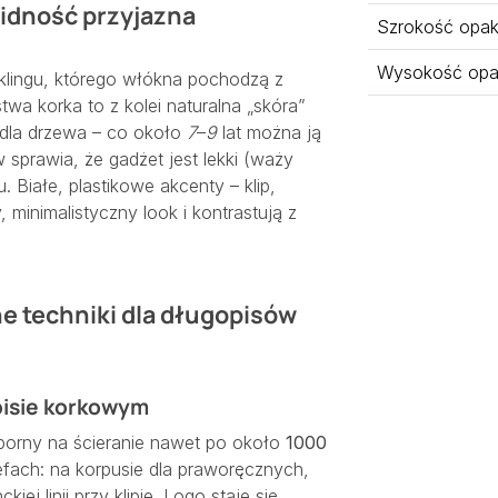
olidność przyjazna
Szrokość opa
Wysokość opa
yklingu, którego włókna pochodzą z
a korka to z kolei naturalna „skóra”
dla drzewa – co około
7
–
9
lat można ją
sprawia, że gadżet jest lekki (waży
. Białe, plastikowe akcenty – klip,
minimalistyczny look i kontrastują z
e techniki dla długopisów
isie korkowym
porny na ścieranie nawet po około
1000
fach: na korpusie dla praworęcznych,
ej linii przy klipie. Logo staje się