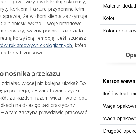
katalogów i wizytówek króluje skromny,
Materiał doda
ryty korkiem. Faktura przypomina letni
t sprawia, że w dłoni klienta zatrzymuje
Kolor
idzie niebieski wkład, Twoje brandowe
Kolor dodatko
ym pierwszy, ważny podpis. Tak działa
retną korzyścią i emocją. Jeśli szukasz
tów reklamowych ekologicznych
, która
 gadżety biznesowe.
Opa
go nośnika przekazu
Karton wewn
 zdziałać więcej niż kolejna ulotka? Bo
ięga po niego, by zanotować szybki
Ilość w kartoni
tokół. Za każdym razem widzi Twoje logo
dkach na dziesięć taki praktyczny
Waga opakowan
ko – a tam zaczyna prawdziwie pracować
Waga opakowa
Długość opak