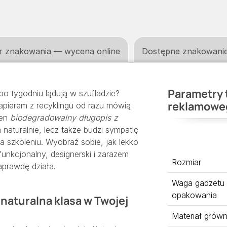
r znakowania — wycena online
Dostępne znakowani
Parametry 
o tygodniu lądują w szufladzie?
reklamowe
apierem z recyklingu od razu mówią
Ten
biodegradowalny długopis z
 naturalnie, lecz także budzi sympatię
 szkoleniu. Wyobraź sobie, jak lekko
funkcjonalny, designerski i zarazem
Rozmiar
aprawdę działa.
Waga gadżetu
opakowania
 naturalna klasa w Twojej
Materiał głów