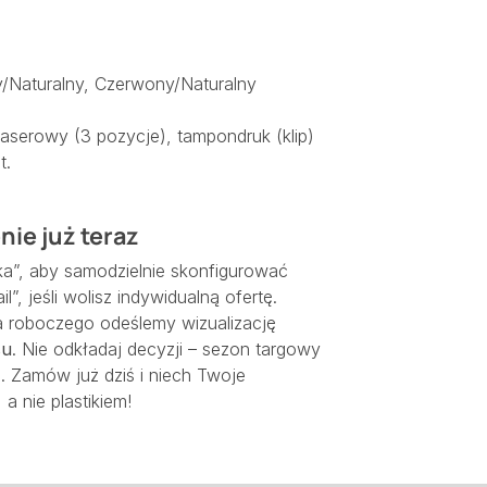
ny/Naturalny, Czerwony/Naturalny
aserowy (3 pozycje), tampondruk (klip)
t.
ie już teraz
yka”, aby samodzielnie skonfigurować
, jeśli wolisz indywidualną ofertę.
nia roboczego odeślemy wizualizację
su
. Nie odkładaj decyzji – sezon targowy
o. Zamów już dziś i niech Twoje
a nie plastikiem!