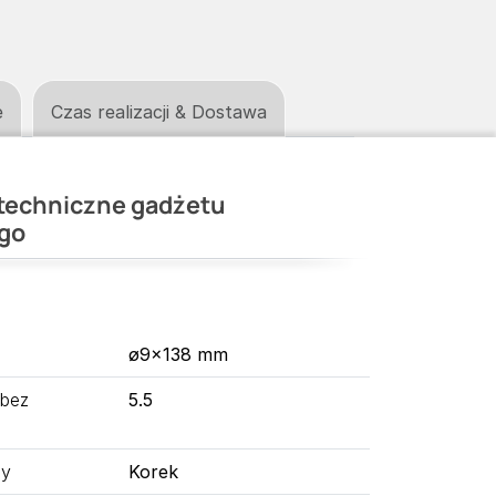
e
Czas realizacji & Dostawa
techniczne gadżetu
go
ø9×138 mm
 bez
5.5
ny
Korek