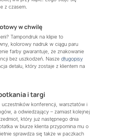
nie z czasem.
otowy w chwilę
erii? Tampondruk na klipie to
ywny, kolorowy nadruk w ciągu paru
enie farby gwarantuje, że znakowanie
ncji bez uszkodzeń. Nasze
długopisy
ja detalu, który zostaje z klientem na
otkania i targi
e uczestników konferencji, warsztatów i
logów, a odwiedzający – zamiast kolejnej
zedmiot, który już następnego dnia
otatka w biurze klienta przypomina mu o
ietnie sprawdza się także w paczkach