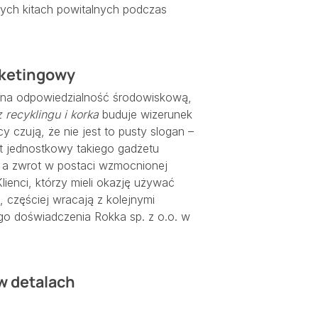
ych kitach powitalnych podczas
rketingowy
 na odpowiedzialność środowiskową,
 recyklingu i korka
buduje wizerunek
y czują, że nie jest to pusty slogan –
 jednostkowy takiego gadżetu
, a zwrot w postaci wzmocnionej
ienci, którzy mieli okazję używać
 częściej wracają z kolejnymi
go doświadczenia Rokka sp. z o.o. w
w detalach