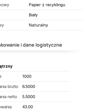
tkowy
Papier z recyklingu
Biały
wy
Naturalny
kowanie i dane logistyczne
ętrzny
e
1000
ia brutto
6.5000
nia netto
5.5000
owania
43.00