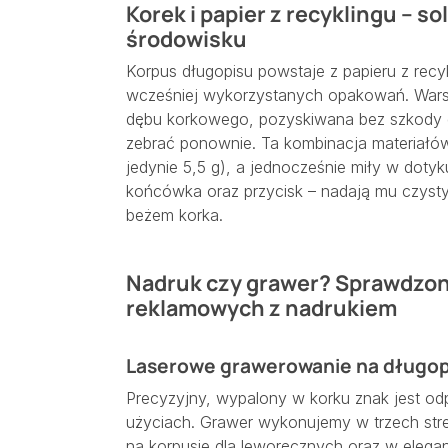
Korek i papier z recyklingu – s
środowisku
Korpus długopisu powstaje z papieru z rec
wcześniej wykorzystanych opakowań. Warstw
dębu korkowego, pozyskiwana bez szkody 
zebrać ponownie. Ta kombinacja materiałów 
jedynie 5,5 g), a jednocześnie miły w dotyku
końcówka oraz przycisk – nadają mu czysty, 
beżem korka.
Nadruk czy grawer? Sprawdzon
reklamowych z nadrukiem
Laserowe grawerowanie na długop
Precyzyjny, wypalony w korku znak jest od
użyciach. Grawer wykonujemy w trzech stre
na korpusie dla leworęcznych oraz w elegancki