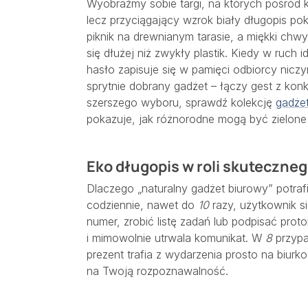
Wyobraźmy sobie targi, na których pośród 
lecz przyciągający wzrok biały długopis pok
piknik na drewnianym tarasie, a miękki chwy
się dłużej niż zwykły plastik. Kiedy w ruch 
hasło zapisuje się w pamięci odbiorcy nicz
sprytnie dobrany gadżet – łączy gest z konk
szerszego wyboru, sprawdź kolekcję
gadże
pokazuje, jak różnorodne mogą być zielone
Eko długopis w roli skuteczne
Dlaczego „naturalny gadżet biurowy” potrafi
codziennie, nawet do
10
razy, użytkownik s
numer, zrobić listę zadań lub podpisać pro
i mimowolnie utrwala komunikat. W
8
przypa
prezent trafia z wydarzenia prosto na biur
na Twoją rozpoznawalność.