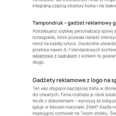
integralną częścią struktury korka i nie blak
Tampondruk – gadżet reklamowy g
Potrzebujesz szybkiej personalizacji sporej s
rozwiązanie, które pozwala nanieść intens
minut na każdej sztuce. Dwukrotne utwardz
przetrwa nawet
5
–
7
standardowych konfere
reklamowe z nadrukiem
z korkiem to gwaranc
długo.
Gadżety reklamowe z logo na sp
Ten
eko długopis
najczęściej trafia w dłoni
dni otwartych. Firma rozkłada je obok kata
teczki z dokumentami – wynoszą ze sobą pr
ląduje w kieszeni marynarki. Efekt? Każda n
inspirującej rozmowie na Twoim stoisku. Św