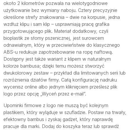
około 2 kilometrów pozwala na wielotygodniowe
użytkowanie bez wymiany naboju. Cztery precyzyjnie
określone strefy znakowania – dwie na korpusie, jedna
wzdłuż klipu i sam klip – usprawniają pracę grafika
przygotowującego plik. Materiał dodatkowy, czyli
bioplastik ze słomy pszenicznej, jest surowcem
odnawialnym, który w przeciwieństwie do klasycznego
ABS-u redukuje zapotrzebowanie na ropę naftową.
Dostępny jest także wariant z klipem w naturalnym
kolorze bambusa; dzięki temu możesz stworzyć
dwukolorowy zestaw – przykład dla limitowanych serii lub
rozróżnienia działów firmy. Całą konfigurację nadruku
wycenisz online albo jednym kliknięciem prześlesz plik
logo przez opcję „Wyceń przez e-mail”.
Upominki firmowe z logo nie muszą być kolejnym
plastikiem, który wyląduje w szufladzie. Postaw na trwały,
efektowny bambus i zyskaj gadżet, który naprawdę
pracuje dla marki. Dodaj do koszyka teraz lub sprawdź