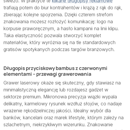
świeżo. W praktyce te
klikane długopisy reklamowe
trafiają potem do biur kontrahentów i krążą z rąk do rąk,
zbierając kolejne spojrzenia. Dzięki czterem strefom
znakowania możesz rozłożyć komunikację: logo na
korpusie praworęcznym, a hasło kampanii na linii klipu.
Taka elastyczność pozwala stworzyć komplet
materiałów, który wyróżnia się na tle standardowych
gratisów spotykanych podczas targów branżowych.
Długopis przyciskowy bambus z czerwonymi
elementami – przewagi grawerowania
Grawer laserowy okaże się skuteczny, gdy stawiasz na
minimalistyczną elegancję lub rozdajesz gadżet w
sektorze premium. Mikronowa precyzja wiązki wypala
delikatny, karmelowy rysunek wzdłuż słojów, co nadaje
wrażenie rękodzielniczej jakości. Idealny wybór dla
banków, kancelarii oraz marek lifestyle, którym zależy na
szlachetnym, niekrzykliwym wizerunku. Znakowanie