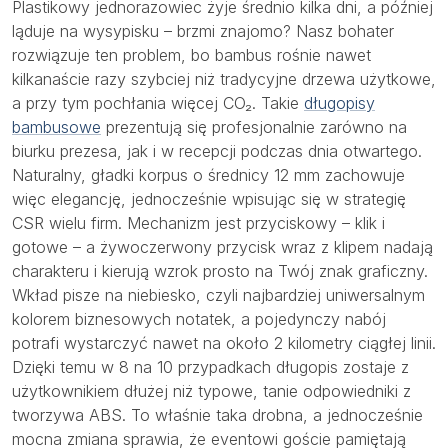
Plastikowy jednorazowiec żyje średnio kilka dni, a później
ląduje na wysypisku – brzmi znajomo? Nasz bohater
rozwiązuje ten problem, bo bambus rośnie nawet
kilkanaście razy szybciej niż tradycyjne drzewa użytkowe,
a przy tym pochłania więcej CO₂. Takie
długopisy
bambusowe
prezentują się profesjonalnie zarówno na
biurku prezesa, jak i w recepcji podczas dnia otwartego.
Naturalny, gładki korpus o średnicy 12 mm zachowuje
więc elegancję, jednocześnie wpisując się w strategię
CSR wielu firm. Mechanizm jest przyciskowy – klik i
gotowe – a żywoczerwony przycisk wraz z klipem nadają
charakteru i kierują wzrok prosto na Twój znak graficzny.
Wkład pisze na niebiesko, czyli najbardziej uniwersalnym
kolorem biznesowych notatek, a pojedynczy nabój
potrafi wystarczyć nawet na około 2 kilometry ciągłej linii.
Dzięki temu w 8 na 10 przypadkach długopis zostaje z
użytkownikiem dłużej niż typowe, tanie odpowiedniki z
tworzywa ABS. To właśnie taka drobna, a jednocześnie
mocna zmiana sprawia, że eventowi goście pamiętają