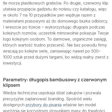
tle morza plastikowych gratisów. Po drugie, czerwony klip
ułatwia przypięcie gadżetu do notesu czy katalogu, więc
w około 7 na 10 przypadków pen wędruje razem z
materiałami prasowymi aż do domowego biurka odbiorcy.
I wreszcie po trzecie – wykorzystując długopis podczas
kolejnych rozmów, uczestnik mimowolnie pokazuje Twoje
logo kolejnym osobom. To darmowe, organiczne zasięgi,
których wartość trudno przecenić. Nie bez powodu firmy
wracają po kolejne serie, zamawiając nawet po 500–
1000 sztuk przed dużymi targami, bo widzą realny zwrot z
inwestycji.
Parametry: długopis bambusowy z czerwonym
klipsem
Wiedza techniczna uspokaja dział zakupów i pozwala
precyzyjnie zaplanować branding. Spośród wielu
dostępnych
przybory do pisania
właśnie ten model
wyróżnia się korzystnym stosunkiem masy do trwałości.