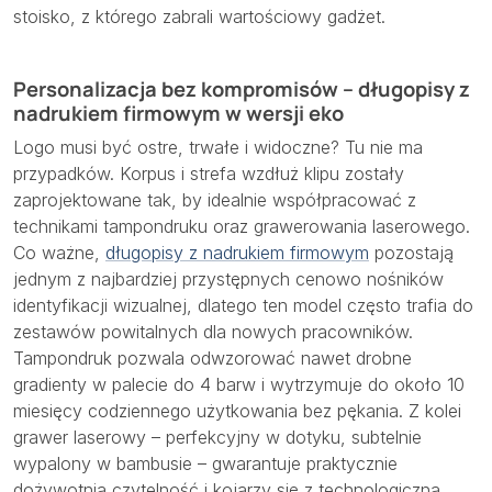
stoisko, z którego zabrali wartościowy gadżet.
Personalizacja bez kompromisów – długopisy z
nadrukiem firmowym w wersji eko
Logo musi być ostre, trwałe i widoczne? Tu nie ma
przypadków. Korpus i strefa wzdłuż klipu zostały
zaprojektowane tak, by idealnie współpracować z
technikami tampondruku oraz grawerowania laserowego.
Co ważne,
długopisy z nadrukiem firmowym
pozostają
jednym z najbardziej przystępnych cenowo nośników
identyfikacji wizualnej, dlatego ten model często trafia do
zestawów powitalnych dla nowych pracowników.
Tampondruk pozwala odwzorować nawet drobne
gradienty w palecie do 4 barw i wytrzymuje do około 10
miesięcy codziennego użytkowania bez pękania. Z kolei
grawer laserowy – perfekcyjny w dotyku, subtelnie
wypalony w bambusie – gwarantuje praktycznie
dożywotnią czytelność i kojarzy się z technologiczną