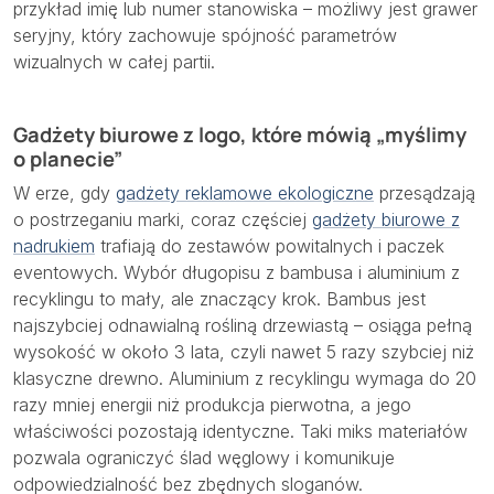
przykład imię lub numer stanowiska – możliwy jest grawer
seryjny, który zachowuje spójność parametrów
wizualnych w całej partii.
Gadżety biurowe z logo, które mówią „myślimy
o planecie”
W erze, gdy
gadżety reklamowe ekologiczne
przesądzają
o postrzeganiu marki, coraz częściej
gadżety biurowe z
nadrukiem
trafiają do zestawów powitalnych i paczek
eventowych. Wybór długopisu z bambusa i aluminium z
recyklingu to mały, ale znaczący krok. Bambus jest
najszybciej odnawialną rośliną drzewiastą – osiąga pełną
wysokość w około 3 lata, czyli nawet 5 razy szybciej niż
klasyczne drewno. Aluminium z recyklingu wymaga do 20
razy mniej energii niż produkcja pierwotna, a jego
właściwości pozostają identyczne. Taki miks materiałów
pozwala ograniczyć ślad węglowy i komunikuje
odpowiedzialność bez zbędnych sloganów.