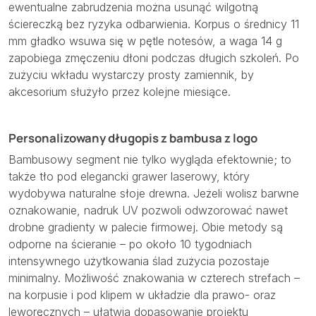
ewentualne zabrudzenia można usunąć wilgotną
ściereczką bez ryzyka odbarwienia. Korpus o średnicy 11
mm gładko wsuwa się w pętle notesów, a waga 14 g
zapobiega zmęczeniu dłoni podczas długich szkoleń. Po
zużyciu wkładu wystarczy prosty zamiennik, by
akcesorium służyło przez kolejne miesiące.
Personalizowany długopis z bambusa z logo
Bambusowy segment nie tylko wygląda efektownie; to
także tło pod elegancki grawer laserowy, który
wydobywa naturalne słoje drewna. Jeżeli wolisz barwne
oznakowanie, nadruk UV pozwoli odwzorować nawet
drobne gradienty w palecie firmowej. Obie metody są
odporne na ścieranie – po około 10 tygodniach
intensywnego użytkowania ślad zużycia pozostaje
minimalny. Możliwość znakowania w czterech strefach –
na korpusie i pod klipem w układzie dla prawo- oraz
leworęcznych – ułatwia dopasowanie projektu