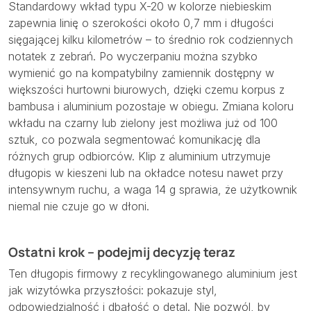
Standardowy wkład typu X-20 w kolorze niebieskim
zapewnia linię o szerokości około 0,7 mm i długości
sięgającej kilku kilometrów – to średnio rok codziennych
notatek z zebrań. Po wyczerpaniu można szybko
wymienić go na kompatybilny zamiennik dostępny w
większości hurtowni biurowych, dzięki czemu korpus z
bambusa i aluminium pozostaje w obiegu. Zmiana koloru
wkładu na czarny lub zielony jest możliwa już od 100
sztuk, co pozwala segmentować komunikację dla
różnych grup odbiorców. Klip z aluminium utrzymuje
długopis w kieszeni lub na okładce notesu nawet przy
intensywnym ruchu, a waga 14 g sprawia, że użytkownik
niemal nie czuje go w dłoni.
Ostatni krok – podejmij decyzję teraz
Ten długopis firmowy z recyklingowanego aluminium jest
jak wizytówka przyszłości: pokazuje styl,
odpowiedzialność i dbałość o detal. Nie pozwól, by