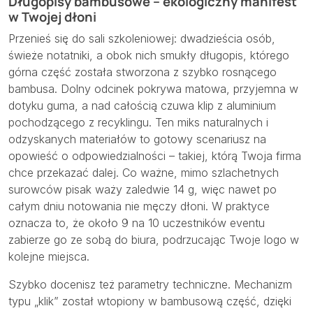
Długopisy bambusowe – ekologiczny manifest
w Twojej dłoni
Przenieś się do sali szkoleniowej: dwadzieścia osób,
świeże notatniki, a obok nich smukły długopis, którego
górna część została stworzona z szybko rosnącego
bambusa. Dolny odcinek pokrywa matowa, przyjemna w
dotyku guma, a nad całością czuwa klip z aluminium
pochodzącego z recyklingu. Ten miks naturalnych i
odzyskanych materiałów to gotowy scenariusz na
opowieść o odpowiedzialności – takiej, którą Twoja firma
chce przekazać dalej. Co ważne, mimo szlachetnych
surowców pisak waży zaledwie 14 g, więc nawet po
całym dniu notowania nie męczy dłoni. W praktyce
oznacza to, że około 9 na 10 uczestników eventu
zabierze go ze sobą do biura, podrzucając Twoje logo w
kolejne miejsca.
Szybko docenisz też parametry techniczne. Mechanizm
typu „klik” został wtopiony w bambusową część, dzięki