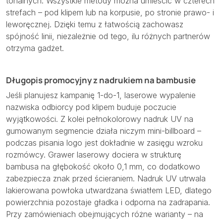
tonalnych. Wszystkie metody można umieścić w czterech
strefach – pod klipem lub na korpusie, po stronie prawo- i
leworęcznej. Dzięki temu z łatwością zachowasz
spójność linii, niezależnie od tego, ilu różnych partnerów
otrzyma gadżet.
Długopis promocyjny z nadrukiem na bambusie
Jeśli planujesz kampanię 1-do-1, laserowe wypalenie
nazwiska odbiorcy pod klipem buduje poczucie
wyjątkowości. Z kolei pełnokolorowy nadruk UV na
gumowanym segmencie działa niczym mini-billboard –
podczas pisania logo jest dokładnie w zasięgu wzroku
rozmówcy. Grawer laserowy dociera w strukturę
bambusa na głębokość około 0,1 mm, co dodatkowo
zabezpiecza znak przed ścieraniem. Nadruk UV utrwala
lakierowana powłoka utwardzana światłem LED, dlatego
powierzchnia pozostaje gładka i odporna na zadrapania.
Przy zamówieniach obejmujących różne warianty – na