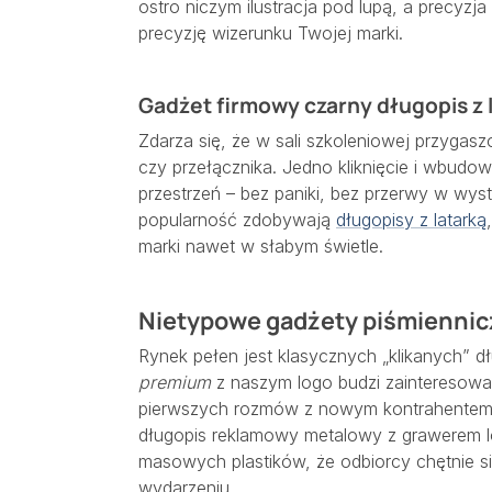
ostro niczym ilustracja pod lupą, a precyzj
precyzję wizerunku Twojej marki.
Gadżet firmowy czarny długopis z l
Zdarza się, że w sali szkoleniowej przygasz
czy przełącznika. Jedno kliknięcie i wbudow
przestrzeń – bez paniki, bez przerwy w wys
popularność zdobywają
długopisy z latarką
marki nawet w słabym świetle.
Nietypowe gadżety piśmiennic
Rynek pełen jest klasycznych „klikanych” d
premium
z naszym logo budzi zainteresowa
pierwszych rozmów z nowym kontrahentem.
długopis reklamowy metalowy z grawerem 
masowych plastików, że odbiorcy chętnie s
wydarzeniu.