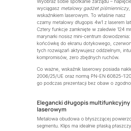
Wyobraź sobie spotkanie zarządu – napięcie 
wyciągasz
metalowy gadżet piśmienniczy
,
wskaźnikiem laserowym. To właśnie nasz
czarny metalowy długopis 4w1 z laserem la
Cztery funkcje zamknięte w zaledwie 124 mm
marynarki nosisz mini-centrum dowodzenia:
końcówkę do ekranu dotykowego, czerwony 
tych rozwiązań aktywujesz oddzielnym, intu
kompromisów, zero zbędnych ruchów.
Co ważne, wskaźnik laserowy posiada nakl
2006/25/UE oraz normą PN-EN 60825-1:20
go podczas prezentacji bez obaw o zgodnoś
Elegancki długopis multifunkcyjny
laserowym
Metalowa obudowa o błyszczącej powierzc
segmentu. Klips ma idealnie płaską płaszczy