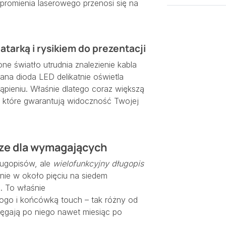
a promienia laserowego przenosi się na
atarką i rysikiem do prezentacji
one światło utrudnia znalezienie kabla
ana dioda LED delikatnie oświetla
tąpieniu. Właśnie dlatego coraz większą
, które gwarantują widoczność Twojej
ze dla wymagających
ługopisów, ale
wielofunkcyjny długopis
nie w około pięciu na siedem
 To właśnie
logo i końcówką touch
– tak różny od
ięgają po niego nawet miesiąc po