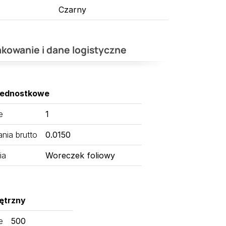
Czarny
kowanie i dane logistyczne
jednostkowe
e
1
ia brutto
0.0150
ia
Woreczek foliowy
ętrzny
e
500