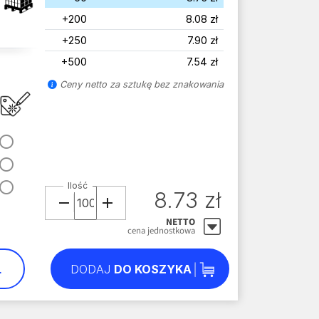
+200
8.08 zł
+250
7.90 zł
+500
7.54 zł
Ceny netto za sztukę bez znakowania
Ilość
8.73 zł
NETTO
cena jednostkowa
L
DODAJ
DO KOSZYKA