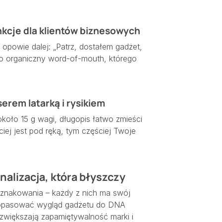
nkcje dla klientów biznesowych
nt opowie dalej: „Patrz, dostałem gadżet,
 To organiczny word-of-mouth, którego
erem latarką i rysikiem
oło 15 g wagi, długopis łatwo zmieści
ciej jest pod ręką, tym częściej Twoje
nalizacja, która błyszczy
nakowania – każdy z nich ma swój
y dopasować wygląd gadżetu do DNA
zwiększają zapamiętywalność marki i