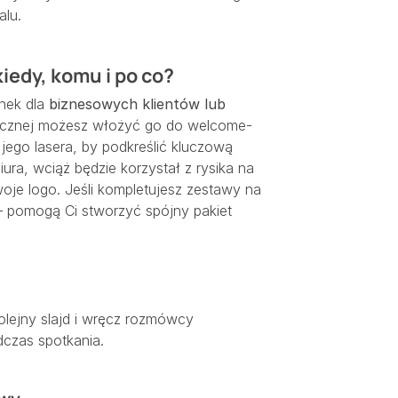
alu.
iedy, komu i po co?
inek dla
biznesowych klientów lub
gicznej możesz włożyć go do welcome-
 jego lasera, by podkreślić kluczową
iura, wciąż będzie korzystał z rysika na
woje logo. Jeśli kompletujesz zestawy na
 pomogą Ci stworzyć spójny pakiet
kolejny slajd i wręcz rozmówcy
odczas spotkania.