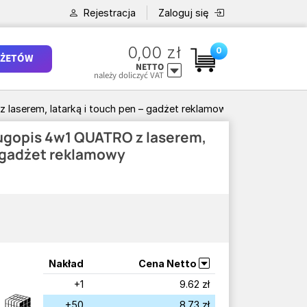
Rejestracja
Zaloguj się
0,00 zł
0
ŻETÓW
NETTO
należy doliczyć VAT
laserem, latarką i touch pen – gadżet reklamowy
ugopis 4w1 QUATRO z laserem,
– gadżet reklamowy
Nakład
Cena Netto
+1
9.62 zł
+50
8.73 zł