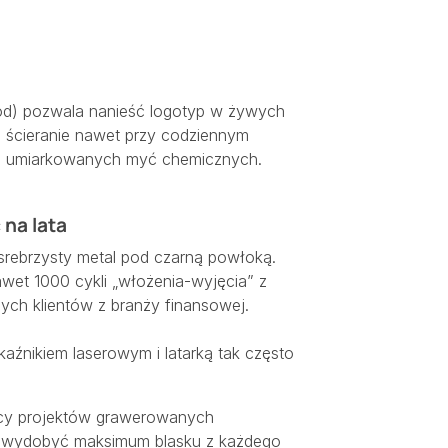
zód) pozwala nanieść logotyp w żywych
 ścieranie nawet przy codziennym
ciu umiarkowanych myć chemicznych.
na lata
a srebrzysty metal pod czarną powłoką.
wet 1000 cykli „włożenia-wyjęcia” z
ych klientów z branży finansowej.
aźnikiem laserowym i latarką
tak często
ięcy projektów grawerowanych
ak wydobyć maksimum blasku z każdego