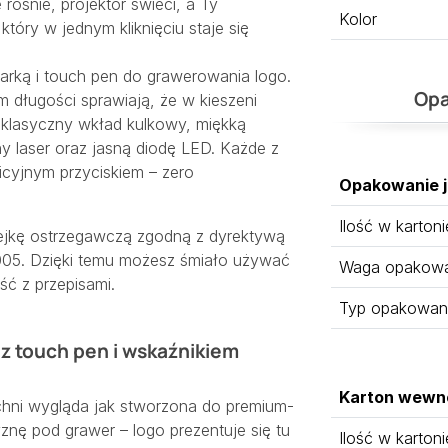
rośnie, projektor świeci, a Ty
Kolor
 który w jednym kliknięciu staje się
tarką i touch pen do grawerowania logo
.
Opa
 długości sprawiają, że w kieszeni
 klasyczny wkład kulkowy, miękką
laser oraz jasną diodę LED. Każde z
icyjnym przyciskiem – zero
Opakowanie 
Ilość w kartoni
ejkę ostrzegawczą zgodną z dyrektywą
05. Dzięki temu możesz śmiało używać
Waga opakowan
ć z przepisami.
Typ opakowan
 z touch pen i wskaźnikiem
Karton wewn
hni wygląda jak stworzona do premium-
znę pod grawer – logo prezentuje się tu
Ilość w kartoni