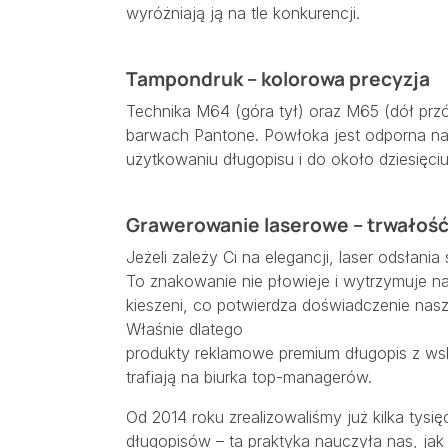
wyróżniają ją na tle konkurencji.
Tampondruk – kolorowa precyzja
Technika M64 (góra tył) oraz M65 (dół pr
barwach Pantone. Powłoka jest odporna na
użytkowaniu długopisu i do około dziesię
Grawerowanie laserowe – trwałość 
Jeżeli zależy Ci na elegancji, laser odsłani
To znakowanie nie płowieje i wytrzymuje na
kieszeni, co potwierdza doświadczenie nasz
Właśnie dlatego
produkty reklamowe premium długopis z wsk
trafiają na biurka top-managerów.
Od 2014 roku zrealizowaliśmy już kilka tys
długopisów – ta praktyka nauczyła nas, j