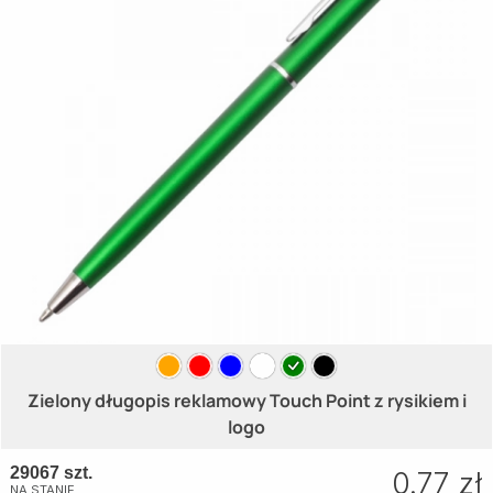
Zielony długopis reklamowy Touch Point z rysikiem i
logo
29067 szt.
0.77 zł
NA STANIE