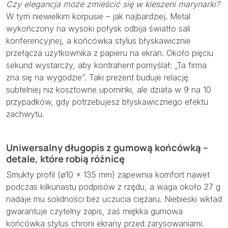
Czy elegancja może zmieścić się w kieszeni marynarki?
W tym niewielkim korpusie – jak najbardziej. Metal
wykończony na wysoki połysk odbija światło sali
konferencyjnej, a końcówka stylus błyskawicznie
przełącza użytkownika z papieru na ekran. Około pięciu
sekund wystarczy, aby kontrahent pomyślał: „Ta firma
zna się na wygodzie”. Taki prezent buduje relację
subtelniej niż kosztowne upominki, ale działa w 9 na 10
przypadków, gdy potrzebujesz błyskawicznego efektu
zachwytu.
Uniwersalny długopis z gumową końcówką –
detale, które robią różnicę
Smukły profil (ø10 × 135 mm) zapewnia komfort nawet
podczas kilkunastu podpisów z rzędu, a waga około 27 g
nadaje mu solidności bez uczucia ciężaru. Niebieski wkład
gwarantuje czytelny zapis, zaś miękka gumowa
końcówka stylus chroni ekrany przed zarysowaniami.