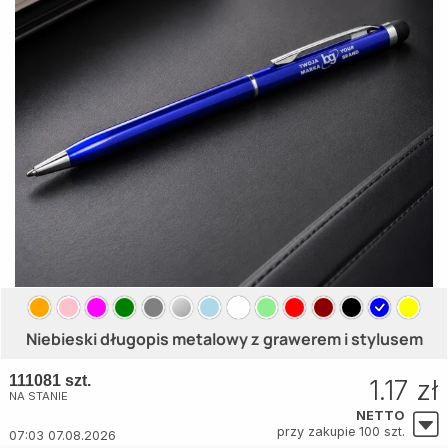
Niebieski długopis metalowy z grawerem i stylusem
111081 szt.
1.17 zł
NA STANIE
NETTO
przy zakupie 100 szt.
07:03 07.08.2026