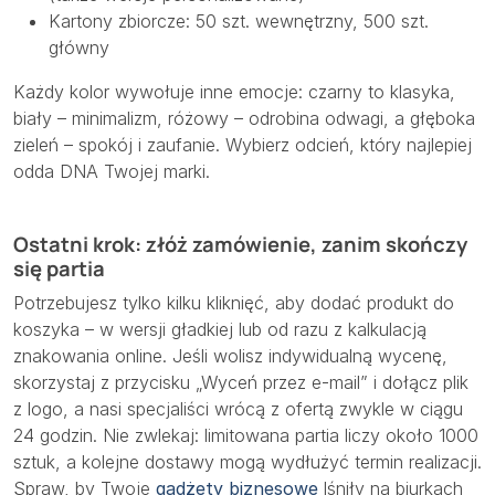
Kartony zbiorcze: 50 szt. wewnętrzny, 500 szt.
główny
Każdy kolor wywołuje inne emocje: czarny to klasyka,
biały – minimalizm, różowy – odrobina odwagi, a głęboka
zieleń – spokój i zaufanie. Wybierz odcień, który najlepiej
odda DNA Twojej marki.
Ostatni krok: złóż zamówienie, zanim skończy
się partia
Potrzebujesz tylko kilku kliknięć, aby dodać produkt do
koszyka – w wersji gładkiej lub od razu z kalkulacją
znakowania online. Jeśli wolisz indywidualną wycenę,
skorzystaj z przycisku „Wyceń przez e-mail” i dołącz plik
z logo, a nasi specjaliści wrócą z ofertą zwykle w ciągu
24 godzin. Nie zwlekaj: limitowana partia liczy około 1000
sztuk, a kolejne dostawy mogą wydłużyć termin realizacji.
Spraw, by Twoje
gadżety biznesowe
lśniły na biurkach