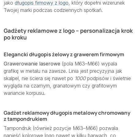
jako
długopis firmowy z logo
, który dopełni wizerunek
Twojej marki podczas codziennych spotkań.
Gadżety reklamowe z logo – personalizacja krok
po kroku
Elegancki długopis żelowy z grawerem firmowym
Grawerowanie laserowe
(pola M63–M66) wypala
grafikę w metalu na zawsze. Linia jest precyzyjna jak
skalpel, nie ściera się nawet po
1000
podpisów i świetnie
wygląda na czarnym, granatowym czy grafitowym
wariancie korpusu.
Gadżet reklamowy długopis metalowy chromowany
z tampondrukiem
Tampondruk (również pozycje M63–M66) pozwala
nanieść kolorowe logo nawet w kilku barwach, co