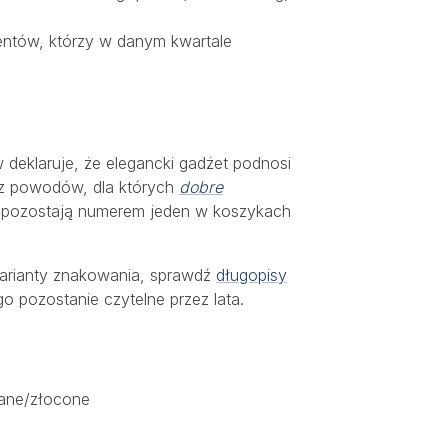
entów, którzy w danym kwartale
 deklaruje, że elegancki gadżet podnosi
 z powodów, dla których
dobre
pozostają numerem jeden w koszykach
 warianty znakowania, sprawdź
długopisy
go pozostanie czytelne przez lata.
wane/złocone