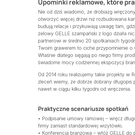
Upominki reklamowe, które prac
Nie od dziś wiadomo, że drobiazg wręczon
otworzyć więcej drzwi niż rozbudowana kam
budują relacje i przykuwają uwagę tam, gdzi
żelowy GELLE szampański z logo działa nic
partnerowi w średnio 20 spotkaniach tygod
Twoim grawerem to ciche przypomnienie o w
Właśnie dlatego sięgają po niego firmy pro
świadome mocy codziennej ekspozycji bran
Od 2014 roku realizujemy takie projekty w Ro
zleceń wiemy, że dobrze dobrany długopis 
nawet w ciągu kilku tygodni od wręczenia.
Praktyczne scenariusze spotkań
• Podpisanie umowy ramowej – wręcz dług
firmy zamiast standardowej wizytówki.
• Konferencja branżowa – włóż GELLE do pak