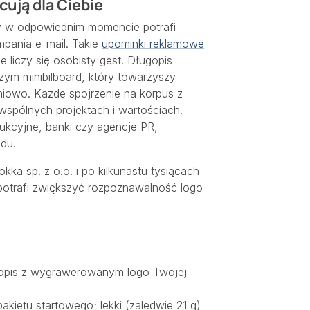
ują dla Ciebie
y w odpowiednim momencie potrafi
pania e-mail. Takie
upominki reklamowe
e liczy się osobisty gest. Długopis
zym minibilboard, który towarzyszy
niowo. Każde spojrzenie na korpus z
spólnych projektach i wartościach.
dukcyjne, banki czy agencje PR,
du.
kka sp. z o.o. i po kilkunastu tysiącach
potrafi zwiększyć rozpoznawalność logo
opis z wygrawerowanym logo Twojej
ietu startowego; lekki (zaledwie 21 g)