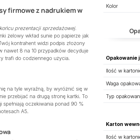
Kolor
isy firmowe z nadrukiem w
końcu prezentacji sprzedażowej.
Opa
nki żelowy wkład sunie po papierze jak
Twój kontrahent widzi podpis złożony
y w nawet 8 na 10 przypadków decyduje
Opakowanie 
y trafi do codziennego użycia.
Ilość w kartoni
Waga opakowan
ię na tyle wyraźną, by wyróżnić się w
ie przebijać na drugą stronę kartki. To
Typ opakowan
ji spełniają oczekiwania ponad 90 %
notesach A5.
Karton wewn
dowa
Ilość w kartoni