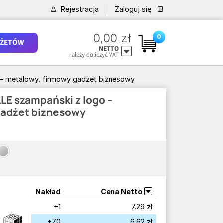
Rejestracja
Zaloguj się
0,00 zł
0
ŻETÓW
NETTO
należy doliczyć VAT
 – metalowy, firmowy gadżet biznesowy
LE szampański z logo –
gadżet biznesowy
Nakład
Cena Netto
+1
7.29 zł
+70
6.62 zł