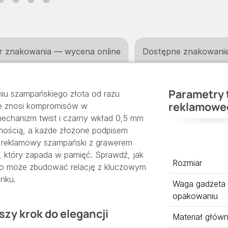
r znakowania — wycena online
Dostępne znakowani
Parametry 
u szampańskiego złota od razu
reklamowe
nie znosi kompromisów w
echanizm twist i czarny wkład 0,5 mm
emnością, a każde złożone podpisem
is reklamowy szampański z grawerem
, który zapada w pamięć. Sprawdź, jak
Rozmiar
ogo może zbudować relację z kluczowym
inku.
Waga gadżeta
opakowaniu
zy krok do elegancji
Materiał głów