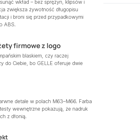
unąć wkład – bez sprężyn, klipsów i
kcja zwiększa żywotność długopisu
tacji i broni się przed przypadkowymi
wo ABS.
żety firmowe z logo
pańskim blaskiem, czy raczej
y do Ciebie, bo GELLE oferuje dwie
arwne detale w polach M63–M66. Farba
a testy wewnętrzne pokazują, że nadruk
ch z dłonią.
ekt