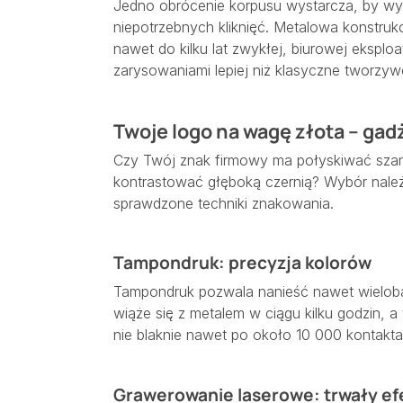
Jedno obrócenie korpusu wystarcza, by wys
niepotrzebnych kliknięć. Metalowa konstru
nawet do kilku lat zwykłej, biurowej eksploa
zarysowaniami lepiej niż klasyczne tworzy
Twoje logo na wagę złota – gad
Czy Twój znak firmowy ma połyskiwać szam
kontrastować głęboką czernią? Wybór należ
sprawdzone techniki znakowania.
Tampondruk: precyzja kolorów
Tampondruk pozwala nanieść nawet wielob
wiąże się z metalem w ciągu kilku godzin, 
nie blaknie nawet po około 10 000 kontakta
Grawerowanie laserowe: trwały ef