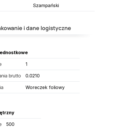
Szampański
kowanie i dane logistyczne
jednostkowe
e
1
ia brutto
0.0210
ia
Woreczek foliowy
ętrzny
e
500