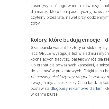
Laser „wycina” logo w metalu, tworząc subt
dla marek, które cenią ascetyczny,
premiu
czytelny przez lata, nawet przy codzienny
torby.
Kolory, które budują emocje – 
Szampański wariant to złoty środek między
lecz GELLE występuje też w siedmiu innych
kochających tradycję, pastelowy róż dla kr
lub granat dla poważnych kancelarii, a takż
do zestawów prezentowych. Dzięki temu b
biznesowy ekskluzywny długopis żelowy 
swojej firmy. Jeżeli zależy Ci na bardzie
postaw na
długopisy reklamowe dla firm
, k
w całym biurze.