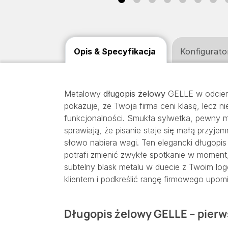
Opis & Specyfikacja
Konfigurato
Metalowy
długopis żelowy
GELLE w odcieni
pokazuje, że Twoja firma ceni klasę, lecz 
funkcjonalności. Smukła sylwetka, pewny m
sprawiają, że pisanie staje się małą przyj
słowo nabiera wagi. Ten elegancki długop
potrafi zmienić zwykłe spotkanie w moment
subtelny blask metalu w duecie z Twoim l
klientem i podkreślić rangę firmowego upom
Długopis żelowy GELLE – pierws