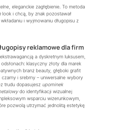
elne, eleganckie zagłębienie. To metoda
m
look i chcą, by znak pozostawał
m wkładaniu i wyjmowaniu długopisu z
długopisy reklamowe dla firm
 ekstrawagancją a dyskretnym luksusem,
 odsłonach: klasyczny złoty dla marek
eatywnych branż beauty, głęboki grafit
e czarny i srebrny – uniwersalne wybory
ez trudu dopasujesz
upominek
metalowy
do identyfikacji wizualnej
j kompleksowym wsparciu wizerunkowym,
tóre pozwolą utrzymać jednolitą estetykę