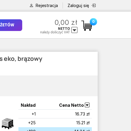
Rejestracja
Zaloguj się
0,00 zł
0
ŻETÓW
NETTO
należy doliczyć VAT
 eko, brązowy
Nakład
Cena Netto
+1
16.73 zł
+25
15.21 zł