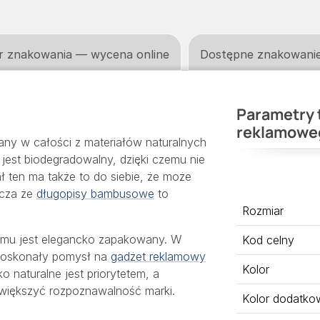
r znakowania — wycena online
Dostępne znakowani
Parametry 
reklamowe
y w całości z materiałów naturalnych
est biodegradowalny, dzięki czemu nie
 ten ma także to do siebie, że może
acza że
długopisy bambusowe
to
Rozmiar
zemu jest elegancko zapakowany. W
Kod celny
o doskonały pomysł na
gadżet reklamowy
Kolor
 naturalne jest priorytetem, a
większyć rozpoznawalność marki.
Kolor dodatko