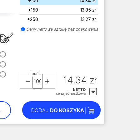
+100
14.34 zł
+150
13.85 zł
+250
13.27 zł
Ceny netto za sztukę bez znakowania
Ilość
14.34 zł
NETTO
cena jednostkowa
L
DODAJ
DO KOSZYKA