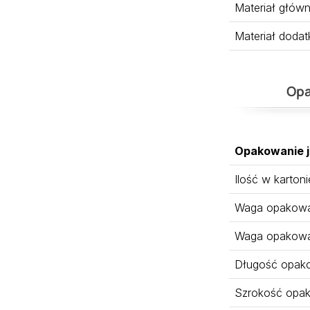
Materiał głów
Materiał doda
Opa
Opakowanie 
Ilość w kartoni
Waga opakowan
Waga opakowa
Długość opak
Szrokość opa