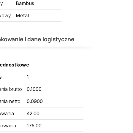
ny
Bambus
tkowy
Metal
kowanie i dane logistyczne
jednostkowe
e
1
ia brutto
0.1000
nia netto
0.0900
owania
42.00
kowania
175.00