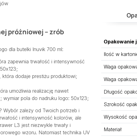
ojów
Opa
nej próżniowej – zrób
Opakowanie 
ogo dla butelki Inuvik 700 ml:
Ilość w kartoni
tóra zapewnia trwałość i intensywność
Waga opakowan
 50x123;
 która dodaje prestiżu produktowi;
Waga opakowa
tóra umożliwia realizację nawet
Długość opak
; wymiar pola do nadruku logo: 50x123;
Szrokość opa
k? Wybór zależy od Twoich potrzeb i
Wysokość opa
trwałość i intensywność kolorów, ale
awer L3 jest niezwykle trwały i
Materiał
kolorowego wzoru. Natomiast technika UV