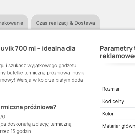
nakowanie
Czas realizacji & Dostawa
uvik 700 ml – idealna dla
Parametry 
reklamowe
ingu i szukasz wyjątkowego gadżetu
my butelkę termiczną próżniową Inuvik
irmowy! Wersja w kolorze białym doda
Rozmiar
Kod celny
termiczna próżniowa?
Kolor
8/0
ca doskonałą izolację termiczną
Materiał głów
rzez 15 godzin