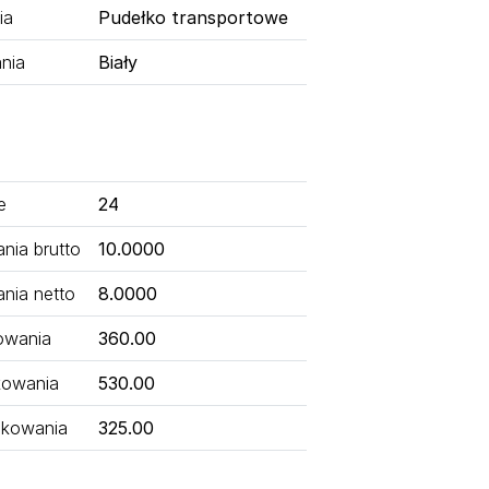
ia
Pudełko transportowe
nia
Biały
e
24
ia brutto
10.0000
nia netto
8.0000
owania
360.00
kowania
530.00
kowania
325.00