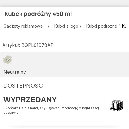
Kubek podróżny 450 ml
Gadżety reklamowe
Kubki z logo
Kubki podróżne
Kub
Artykuł:
BGPL01978AP
Neutralny
DOSTĘPNOŚĆ
WYPRZEDANY
Skontaktuj się z nami, aby uzyskać informację o najbliższej
dostawie.