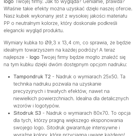
logo
Twojej firmy. Jak to wygląda? Genialnie, prawda?
Właśnie takie efekty można uzyskać dzięki naszej ofercie.
Nasz kubek wykonany jest z wysokiej jakości materiału
PP o neutralnym kolorze, który doskonale podkreśli
elegancki wygląd produktu.
Wymiary kubka to Ø9,3 x 13,4 cm, co sprawia, że będzie
idealnym towarzyszem na każdej podróży! A teraz
najlepsze -
logo
Twojej firmy będzie mogło znaleźć się
na tym kubku dzięki dwóm dostępnym opcjom nadruku:
Tampondruk T2
- Nadruk o wymiarach 25x50. Ta
technika nadruku pozwala na uzyskanie
precyzyjnych i trwałych efektów, nawet na
niewielkich powierzchniach. Idealna dla detalicznych
wzorów i logotypów.
Sitodruk S3
- Nadruk o wymiarach 80x70. To opcja
dla tych, którzy pragną większego eksponowania
swojego logo. Sitodruk gwarantuje intensywne i
wyraźne kolory, które przyciągną uwagę każdego!