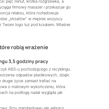
e: pięć minut, krótka rozgrzewka, a
yciąga firmowy masażer i przekazuje go
porcja relaksu, która rozładowuje
undzie „strzałów” w mięśnie wszyscy
 z Twoim logo tuż pod kciukiem. Właśnie
które robią wrażenie
ngu 3,5 godziny pracy
czyli ABS-u pochodzącego z recyklingu.
orzenia odpadów plastikowych, dzięki
rugie życie zamiast trafiać na
dowa o matowym wykończeniu, która
ach na podłogę nadal wygląda jak
wy. Przy standardowej sile wibracji