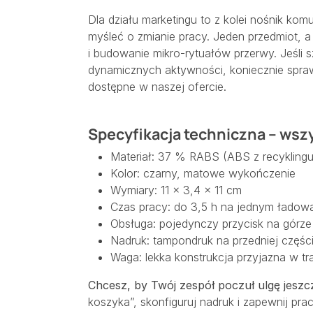
Dla działu marketingu to z kolei nośnik kom
myśleć o zmianie pracy. Jeden przedmiot, a
i budowanie mikro-rytuałów przerwy. Jeśli s
dynamicznych aktywności, koniecznie spr
dostępne w naszej ofercie.
Specyfikacja techniczna – wsz
Materiał: 37 % RABS (ABS z recyklingu
Kolor: czarny, matowe wykończenie
Wymiary: 11 × 3,4 × 11 cm
Czas pracy: do 3,5 h na jednym ładow
Obsługa: pojedynczy przycisk na górz
Nadruk: tampondruk na przedniej częśc
Waga: lekka konstrukcja przyjazna w tr
Chcesz, by Twój zespół poczuł ulgę jesz
koszyka”, skonfiguruj nadruk i zapewnij pr