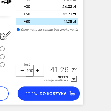
+30
44.03 zł
+50
42.73 zł
+80
41.26 zł
Ceny netto za sztukę bez znakowania
Ilość
41.26 zł
NETTO
cena jednostkowa
L
DODAJ
DO KOSZYKA