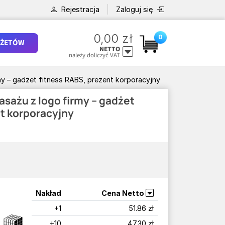
Rejestracja
Zaloguj się
0,00 zł
0
ŻETÓW
NETTO
należy doliczyć VAT
my – gadżet fitness RABS, prezent korporacyjny
asażu z logo firmy – gadżet
nt korporacyjny
Nakład
Cena Netto
+1
51.86 zł
+10
47.30 zł