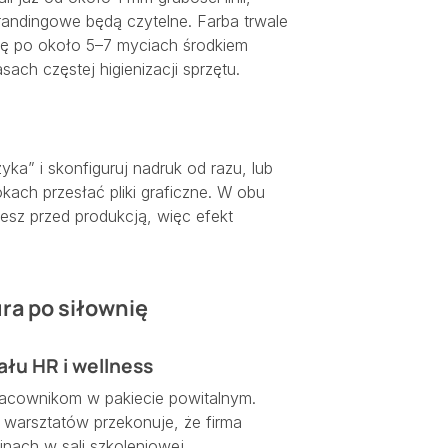
randingowe będą czytelne. Farba trwale
się po około 5–7 myciach środkiem
ch częstej higienizacji sprzętu.
ka” i skonfiguruj nadruk od razu, lub
okach przesłać pliki graficzne. W obu
jesz przed produkcją, więc efekt
ra po siłownię
ału HR i wellness
acownikom w pakiecie powitalnym.
warsztatów przekonuje, że firma
inach w sali szkoleniowej.