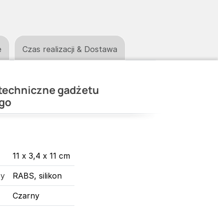
e
Czas realizacji & Dostawa
techniczne gadżetu
go
11 x 3,4 x 11 cm
ny
RABS, silikon
Czarny