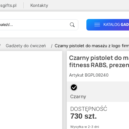
sgifts.pl
Kontakty
KATALOG
GAD
Gadżety do ćwiczeń
Czarny pistolet do masażu z logo fir
Czarny pistolet do m
fitness RABS, preze
Artykuł:
BGPL08240
Czarny
DOSTĘPNOŚĆ
730 szt.
Wysyłka w 2-3 dni