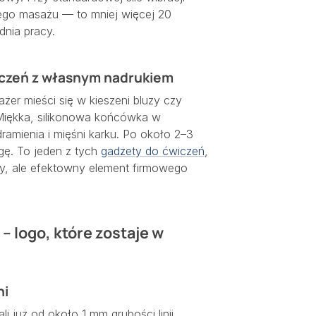
ego masażu — to mniej więcej 20
dnia pracy.
iczeń z własnym nadrukiem
żer mieści się w kieszeni bluzy czy
 Miękka, silikonowa końcówka w
dramienia i mięśni karku. Po około 2–3
gę. To jeden z tych
gadżety do ćwiczeń
,
y, ale efektowny element firmowego
 logo, które zostaje w
ni
już od około 1 mm grubości linii,