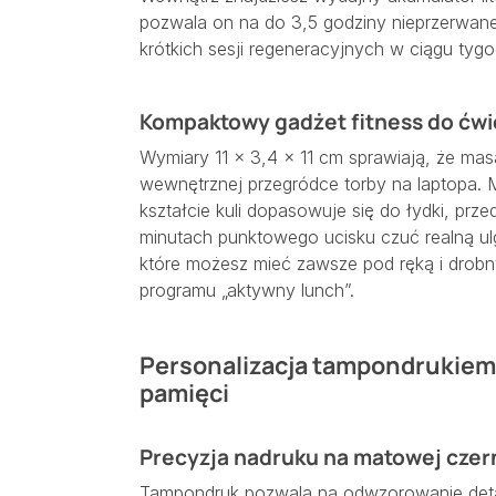
pozwala on na do 3,5 godziny nieprzerwan
krótkich sesji regeneracyjnych w ciągu tygo
Kompaktowy gadżet fitness do ćw
Wymiary 11 × 3,4 × 11 cm sprawiają, że masa
wewnętrznej przegródce torby na laptopa.
kształcie kuli dopasowuje się do łydki, prze
minutach punktowego ucisku czuć realną ul
które możesz mieć zawsze pod ręką i drobn
programu „aktywny lunch”.
Personalizacja tampondrukiem –
pamięci
Precyzja nadruku na matowej czer
Tampondruk pozwala na odwzorowanie detali 