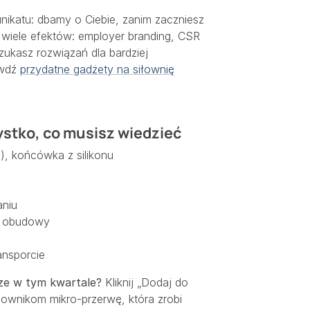
unikatu: dbamy o Ciebie, zanim zaczniesz
 wiele efektów: employer branding, CSR
zukasz rozwiązań dla bardziej
awdź
przydatne gadżety na siłownię
ystko, co musisz wiedzieć
), końcówka z silikonu
aniu
e obudowy
i
ansporcie
cze w tym kwartale?
Kliknij „Dodaj do
acownikom mikro-przerwę, która zrobi