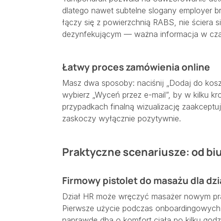
dlatego nawet subtelne slogany employer b
łączy się z powierzchnią RABS, nie ściera 
dezynfekującym — ważna informacja w czasa
Łatwy proces zamówienia online
Masz dwa sposoby: naciśnij „Dodaj do koszy
wybierz „Wyceń przez e-mail”, by w kilku kr
przypadkach finalną wizualizację zaakceptu
zaskoczy wyłącznie pozytywnie.
Praktyczne scenariusze: od biu
Firmowy pistolet do masażu dla dzi
Dział HR może wręczyć masażer nowym pr
Pierwsze użycie podczas onboardingowych 
naprawdę dba o komfort ciała po kilku godz