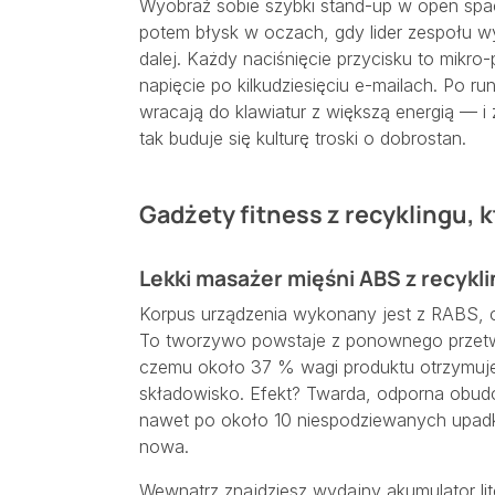
Wyobraź sobie szybki stand-up w open spac
potem błysk w oczach, gdy lider zespołu w
dalej. Każdy naciśnięcie przycisku to mikro-
napięcie po kilkudziesięciu e-mailach. Po r
wracają do klawiatur z większą energią — i
tak buduje się kulturę troski o dobrostan.
Gadżety fitness z recyklingu, 
Lekki masażer mięśni ABS z recykli
Korpus urządzenia wykonany jest z RABS, 
To tworzywo powstaje z ponownego przetw
czemu około 37 % wagi produktu otrzymuje d
składowisko. Efekt? Twarda, odporna obu
nawet po około 10 niespodziewanych upadk
nowa.
Wewnątrz znajdziesz wydajny akumulator lito