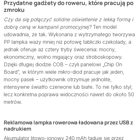
Przydatne gadżety do roweru, które pracują po
zmroku
Czy da się połączyć solidne oświetlenie z lekką formą i
dobrą ceną w kampanii promocyjnej?
Ten model
udowadnia, że tak. Wykonana z wytrzymałego tworzywa
PP lampka waży mniej niż połowę tabliczki czekolady, a
jednak oferuje aż cztery tryby świecenia: mocny,
ekonomiczny, wolno migający oraz stroboskopowy.
Dzięki długiej diodzie COB – czyli panelowi „Chip On
Board”, w którym wiele mikro-diod pracuje jak jeden,
mocny pasek – użytkownik otrzymuje jednolite,
intensywne światło czerwone lub białe. To nie tylko styl,
lecz konkretna poprawa widoczności nawet do około 50
metrów.
Reklamowa lampka rowerowa ładowana przez USB z
nadrukiem
Akumulator litowo-jonowy 240 mAh ładuje się przez