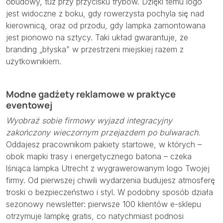
obudowy, tuż przy przycisku trybów. Dzięki temu logo
jest widoczne z boku, gdy rowerzysta pochyla się nad
kierownicą, oraz od przodu, gdy lampka zamontowana
jest pionowo na sztycy. Taki układ gwarantuje, że
branding „błyska” w przestrzeni miejskiej razem z
użytkownikiem.
Modne gadżety reklamowe w praktyce
eventowej
Wyobraź sobie firmowy wyjazd integracyjny
zakończony wieczornym przejazdem po bulwarach.
Oddajesz pracownikom pakiety startowe, w których –
obok mapki trasy i energetycznego batona – czeka
lśniąca lampka Utrecht z wygrawerowanym logo Twojej
firmy. Od pierwszej chwili wydarzenia budujesz atmosferę
troski o bezpieczeństwo i styl. W podobny sposób działa
sezonowy newsletter: pierwsze 100 klientów e-sklepu
otrzymuje lampkę gratis, co natychmiast podnosi