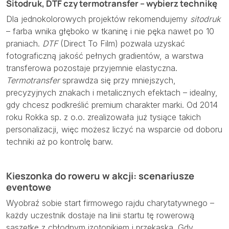
Sitodruk, DTF czy termotransfer – wybierz technikę
Dla jednokolorowych projektów rekomendujemy
sitodruk
– farba wnika głęboko w tkaninę i nie pęka nawet po 10
praniach.
DTF
(Direct To Film) pozwala uzyskać
fotograficzną jakość pełnych gradientów, a warstwa
transferowa pozostaje przyjemnie elastyczna.
Termotransfer
sprawdza się przy mniejszych,
precyzyjnych znakach i metalicznych efektach – idealny,
gdy chcesz podkreślić premium charakter marki. Od 2014
roku Rokka sp. z o.o. zrealizowała już tysiące takich
personalizacji, więc możesz liczyć na wsparcie od doboru
techniki aż po kontrolę barw.
Kieszonka do roweru w akcji: scenariusze
eventowe
Wyobraź sobie start firmowego rajdu charytatywnego –
każdy uczestnik dostaje na linii startu tę rowerową
saszetkę z chłodnym izotonikiem i przekąską. Gdy