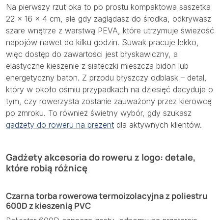
Na pierwszy rzut oka to po prostu kompaktowa saszetka
22 × 16 × 4 cm, ale gdy zaglądasz do środka, odkrywasz
szare wnętrze z warstwą PEVA, które utrzymuje świeżość
napojów nawet do kilku godzin. Suwak pracuje lekko,
więc dostęp do zawartości jest błyskawiczny, a
elastyczne kieszenie z siateczki mieszczą bidon lub
energetyczny baton. Z przodu błyszczy odblask – detal,
który w około ośmiu przypadkach na dziesięć decyduje o
tym, czy rowerzysta zostanie zauważony przez kierowcę
po zmroku. To również świetny wybór, gdy szukasz
gadżety do roweru na prezent
dla aktywnych klientów.
Gadżety akcesoria do roweru z logo: detale,
które robią różnicę
Czarna torba rowerowa termoizolacyjna z poliestru
600D z kieszenią PVC