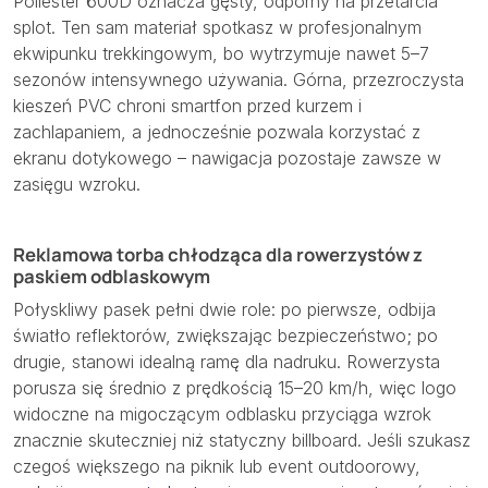
Poliester 600D oznacza gęsty, odporny na przetarcia
splot. Ten sam materiał spotkasz w profesjonalnym
ekwipunku trekkingowym, bo wytrzymuje nawet 5–7
sezonów intensywnego używania. Górna, przezroczysta
kieszeń PVC chroni smartfon przed kurzem i
zachlapaniem, a jednocześnie pozwala korzystać z
ekranu dotykowego – nawigacja pozostaje zawsze w
zasięgu wzroku.
Reklamowa torba chłodząca dla rowerzystów z
paskiem odblaskowym
Połyskliwy pasek pełni dwie role: po pierwsze, odbija
światło reflektorów, zwiększając bezpieczeństwo; po
drugie, stanowi idealną ramę dla nadruku. Rowerzysta
porusza się średnio z prędkością 15–20 km/h, więc logo
widoczne na migoczącym odblasku przyciąga wzrok
znacznie skuteczniej niż statyczny billboard. Jeśli szukasz
czegoś większego na piknik lub event outdoorowy,