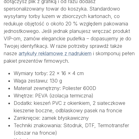
dołączysz plik z grafiką i od razu dodasz
spersonalizowany towar do koszyka. Standardowo
wysyłamy torby luzem w zbiorczych kartonach, co
redukuje objętość o około 20 % względem pakowania
jednostkowego. Jeśli jednak planujesz wręczać produkt
VIP-om, zamów eleganckie pudełka – dopasujemy je do
Twojej identyfikacji. W razie potrzeby sprawdź także
nasze
artykuły reklamowe z nadrukiem
i skomponuj pełen
pakiet prezentów firmowych.
Wymiary torby: 22 × 16 × 4 cm
Waga zestawu: 130 g
Materiał zewnętrzny: Poliester 600D
Wnętrze: PEVA (izolacja termiczna)
Dodatki: kieszeń PVC z okienkiem, 2 siateczkowe
kieszenie boczne, odblaskowy pasek na froncie
Zamknięcie: zamek błyskawiczny
Techniki znakowania: Sitodruk, DTF, Termotransfer
(obszar na froncie)