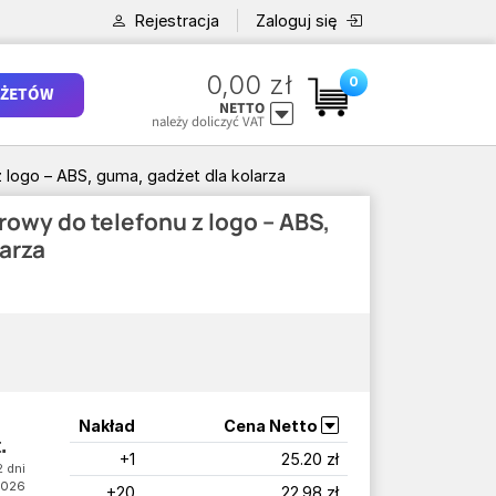
Rejestracja
Zaloguj się
0,00 zł
0
ŻETÓW
NETTO
należy doliczyć VAT
logo – ABS, guma, gadżet dla kolarza
owy do telefonu z logo – ABS,
arza
Nakład
Cena Netto
.
+1
25.20 zł
 dni
2026
+20
22.98 zł