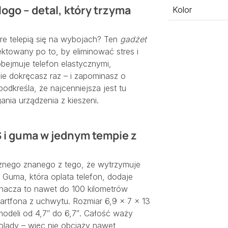
ogo – detal, który trzyma
Kolor
re telepią się na wybojach? Ten
gadżet
ktowany po to, by eliminować stres i
ejmuje telefon elastycznymi,
 dokręcasz raz – i zapominasz o
odkreśla, że najcenniejsza jest tu
nia urządzenia z kieszeni.
S i guma w jednym tempie z
nego znanego z tego, że wytrzymuje
 Guma, która oplata telefon, dodaje
oznacza to nawet do 100 kilometrów
artfona z uchwytu. Rozmiar 6,9 × 7 × 13
odeli od 4,7″ do 6,7″. Całość waży
ekolady – więc nie obciąży nawet