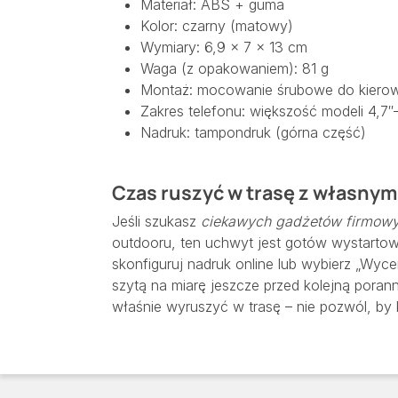
Materiał: ABS + guma
Kolor: czarny (matowy)
Wymiary: 6,9 × 7 × 13 cm
Waga (z opakowaniem): 81 g
Montaż: mocowanie śrubowe do kiero
Zakres telefonu: większość modeli 4,7″
Nadruk: tampondruk (górna część)
Czas ruszyć w trasę z własnym
Jeśli szukasz
ciekawych gadżetów firmow
outdooru, ten uchwyt jest gotów wystartować
skonfiguruj nadruk online lub wybierz „Wyce
szytą na miarę jeszcze przed kolejną pora
właśnie wyruszyć w trasę – nie pozwól, by 