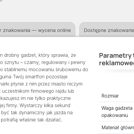
r znakowania — wycena online
Dostępne znakowani
Parametry 
n drobny gadżet, który sprawia, że
reklamowe
go sznytu – czarny, regulowany i pewny
ięki stabilnemu mocowaniu śrubowemu do
 guma Twój smartfon pozostaje
arki płynie z nim przez miasto niczym
yt uczestnikom firmowego rajdu lub
Rozmiar
kazujesz im nie tylko praktyczne
jej firmy. Wystarczy kilka sekund
Waga gadżeta
 być tak dynamiczny jak jazda na
opakowaniu
potrafią właśnie tak działać.
Materiał głów