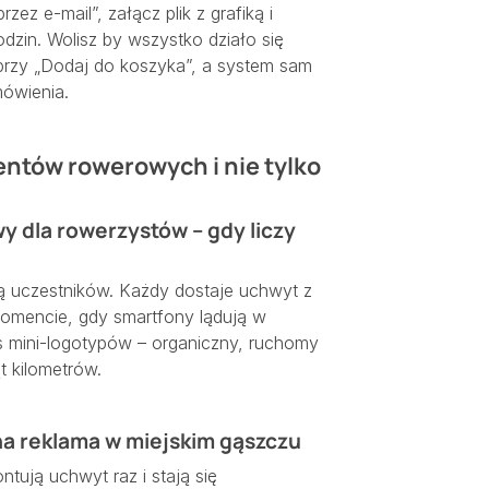
zez e-mail”, załącz plik z grafiką i
dzin. Wolisz by wszystko działo się
 przy „Dodaj do koszyka”, a system sam
mówienia.
entów rowerowych i nie tylko
 dla rowerzystów – gdy liczy
ką uczestników. Każdy dostaje uchwyt z
momencie, gdy smartfony lądują w
s mini-logotypów – organiczny, ruchomy
t kilometrów.
na reklama w miejskim gąszczu
tują uchwyt raz i stają się