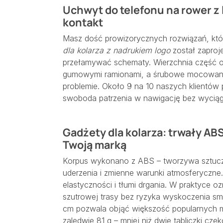
Uchwyt do telefonu na rower z l
kontakt
Masz dość prowizorycznych rozwiązań, któ
dla kolarza z nadrukiem logo
został zaproje
przełamywać schematy. Wierzchnia część ob
gumowymi ramionami, a śrubowe mocowanie
problemie. Około 9 na 10 naszych klientów p
swoboda patrzenia w nawigację bez wyciąga
Gadżety dla kolarza: trwały AB
Twoją marką
Korpus wykonano z ABS – tworzywa sztucz
uderzenia i zmienne warunki atmosferyczne.
elastyczności i tłumi drgania. W praktyce 
szutrowej trasy bez ryzyka wyskoczenia sm
cm pozwala objąć większość popularnych m
zaledwie 81 g – mniej niż dwie tabliczki cz