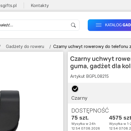
sgifts.pl
Kontakty
KATALOG
GAD
Gadżety do roweru
Czarny uchwyt rowerowy do telefonu z 
Czarny uchwyt rower
guma, gadżet dla kol
Artykuł:
BGPL08215
Czarny
DOSTĘPNOŚĆ
75 szt.
4575 szt
Wysyłka w 24h
Wysyłka w 1-2
12:54 07.08.2026
12:54 07.08.