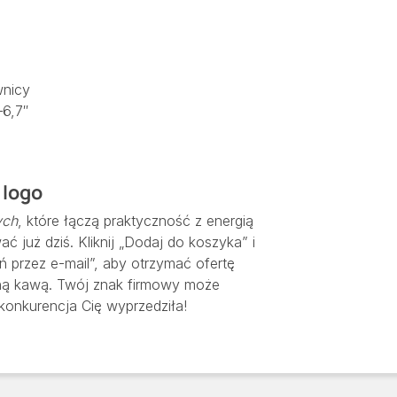
wnicy
–6,7″
 logo
ych
, które łączą praktyczność z energią
 już dziś. Kliknij „Dodaj do koszyka” i
ń przez e-mail”, aby otrzymać ofertę
nną kawą. Twój znak firmowy może
konkurencja Cię wyprzedziła!