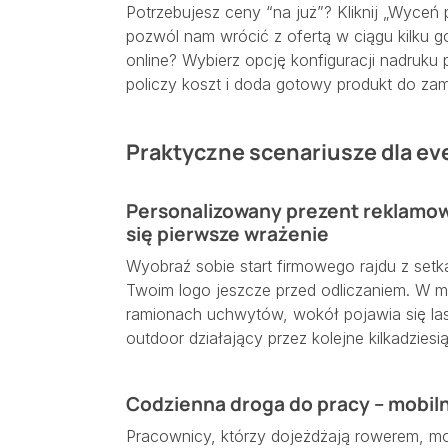
Potrzebujesz ceny “na już”? Kliknij „Wyceń pr
pozwól nam wrócić z ofertą w ciągu kilku go
online? Wybierz opcję konfiguracji nadruku
policzy koszt i doda gotowy produkt do za
Praktyczne scenariusze dla ev
Personalizowany prezent reklamowy
się pierwsze wrażenie
Wyobraź sobie start firmowego rajdu z set
Twoim logo jeszcze przed odliczaniem. W 
ramionach uchwytów, wokół pojawia się la
outdoor działający przez kolejne kilkadziesią
Codzienna droga do pracy – mobil
Pracownicy, którzy dojeżdżają rowerem, mon