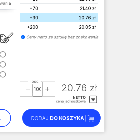
wania
+70
21.40 zł
+90
20.76 zł
+200
20.05 zł
Ceny netto za sztukę bez znakowania
Ilość
20.76 zł
NETTO
cena jednostkowa
L
DODAJ
DO KOSZYKA