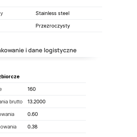
ny
Stainless steel
Przezroczysty
kowanie i dane logistyczne
zbiorcze
e
160
ia brutto
13.2000
owania
0.60
kowania
0.38