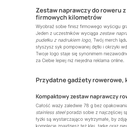
Zestaw naprawczy do roweru z
firmowych kilometrów
Wyobraź sobie finisz firmowego wyścigu gr
Jeden z uczestników wyciąga
zestaw napr
pudełku z nadrukiem logo
, Twój merch lądu
słyszysz syk pompowanej dętki i okrzyki w
Twoje logo staje się synonimem niezawodno
za Ciebie lepiej niż niejedna reklama online.
Przydatne gadżety rowerowe, k
Kompaktowy zestaw naprawczy rowe
Całość waży zaledwie 78 g bez opakowania i 
stainless steel
poradzi sobie z najczęściej
łyżki są wystarczająco wytrzymałe, by zd
komplecie znajdziesz też klej, tarkę oraz pi