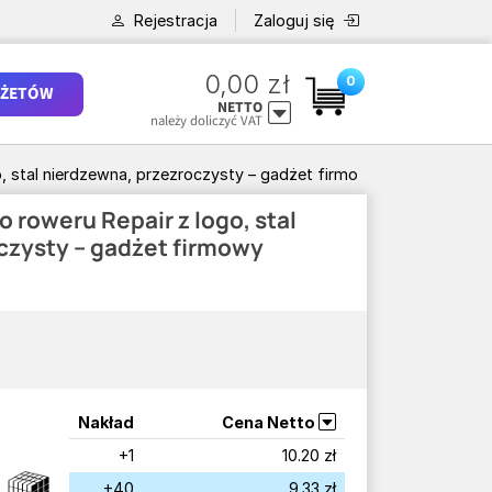
Rejestracja
Zaloguj się
0,00 zł
0
ŻETÓW
NETTO
należy doliczyć VAT
, stal nierdzewna, przezroczysty – gadżet firmowy
roweru Repair z logo, stal
czysty – gadżet firmowy
Nakład
Cena Netto
+1
10.20 zł
+40
9.33 zł