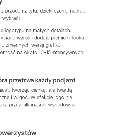
y
z przodu i z tyłu, dzięki czemu nadruk
z wybrać:
 logotypu na małych detalach.
yciąga wzrok i dodaje premium-looku.
lu zmiennych wersji grafiki.
porność na około 10–15 intensywnych
tóra przetrwa każdy podjazd
iast, tworząc cienką, ale twardą
ne i wilgoć. W efekcie logo nie
ecaka przez kilkanaście wypadów w
rowerzystów