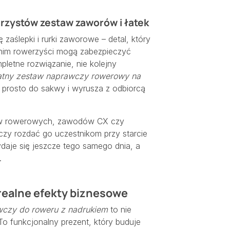
rzystów zestaw zaworów i łatek
 zaślepki i rurki zaworowe – detal, który
 nim rowerzyści mogą zabezpieczyć
pletne rozwiązanie, nie kolejny
atny zestaw naprawczy rowerowy na
a prosto do sakwy i wyrusza z odbiorcą
ików rowerowych, zawodów CX czy
czy rozdać go uczestnikom przy starcie
daje się jeszcze tego samego dnia, a
.
 realne efekty biznesowe
czy do roweru z nadrukiem
to nie
 To funkcjonalny prezent, który buduje