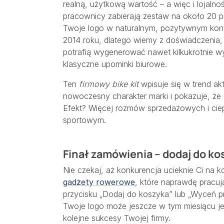
realną, użytkową wartość – a więc i lojalno
pracownicy zabierają zestaw na około 20 p
Twoje logo w naturalnym, pozytywnym konte
2014 roku, dlatego wiemy z doświadczenia,
potrafią wygenerować nawet kilkukrotnie w
klasyczne upominki biurowe.
Ten
firmowy bike kit
wpisuje się w trend ak
nowoczesny charakter marki i pokazuje, że
Efekt? Więcej rozmów sprzedażowych i ci
sportowym.
Finał zamówienia – dodaj do ko
Nie czekaj, aż konkurencja ucieknie Ci na k
gadżety rowerowe
, które naprawdę pracuj
przycisku „Dodaj do koszyka” lub „Wyceń pr
Twoje logo może jeszcze w tym miesiącu j
kolejne sukcesy Twojej firmy.