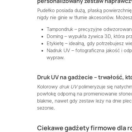
personalizowany zestaw naprawcz
Pudełko posiada dużą, płaską powierzchnię 
nigdy nie ginie w tłumie akcesoriów. Możes
Tampondruk – precyzyjne odwzorowanie
Doming – wypukła żywica 3D, która prz
Etykietę – idealną, gdy potrzebujesz wie
Nadruk UV – fotograficzna jakość i od
wypraw.
Druk UV na gadżecie – trwałość, k
Kolorowy
druk UV
polimeryzuje się natychm
powłokę odporną na promieniowanie słonecz
blaknie, nawet gdy zestaw leży na dnie pl
sezonie.
Ciekawe gadżety firmowe dla 