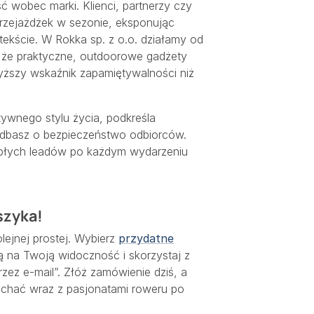
ść wobec marki. Klienci, partnerzy czy
rzejażdżek w sezonie, eksponując
kście. W Rokka sp. z o.o. działamy od
 że praktyczne, outdoorowe gadżety
yższy wskaźnik zapamiętywalności niż
tywnego stylu życia, podkreśla
 dbasz o bezpieczeństwo odbiorców.
epłych leadów po każdym wydarzeniu
szyka!
olejnej prostej. Wybierz
przydatne
ą na Twoją widoczność i skorzystaj z
zez e-mail”. Złóż zamówienie dziś, a
echać wraz z pasjonatami roweru po