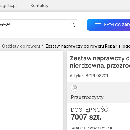
sgifts.pl
Kontakty
KATALOG
GAD
Gadżety do roweru
Zestaw naprawczy do roweru Repair z logo
Zestaw naprawczy do 
nierdzewna, przezro
Artykuł:
BGPL08201
Przezroczysty
DOSTĘPNOŚĆ
7007 szt.
Na stanie, Wysyłka w 24h