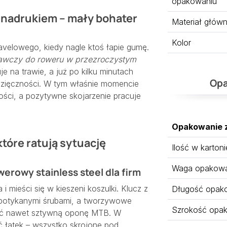
opakowaniu
 nadrukiem – mały bohater
Materiał głów
Kolor
avelowego, kiedy nagle ktoś łapie gumę.
awczy do roweru w przezroczystym
je na trawie, a już po kilku minutach
Opa
dzięczności. W tym właśnie momencie
ści, a pozytywne skojarzenie pracuje
Opakowanie 
tóre ratują sytuację
Ilość w kartoni
Waga opakowan
rowy stainless steel dla firm
mieści się w kieszeni koszulki. Klucz z
Długość opak
 spotykanymi śrubami, a tworzywowe
Szrokość opa
jąć nawet sztywną oponę MTB. W
ęć łatek – wszystko skrojone pod