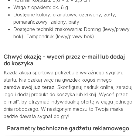
Rozmiar korpusu: 5,6 × 2 × 2,5 cm
Waga z opakiem: ok. 6 g
Dostępne kolory: granatowy, czerwony, żółty,
pomarańczowy, zielony, biały
Dostępne techniki znakowania: Doming (lewy/prawy
bok), Tampondruk (lewy/prawy bok)
Chwyć okazję – wyceń przez e-mail lub dodaj
do koszyka
Każda akcja sportowa potrzebuje wyraźnego sygnału
startu. Nie czekaj więc na gwizdek kogoś innego –
zamów swój już teraz
. Skonfiguruj nadruk online, załaduj
logo i dodaj produkt do koszyka lub kliknij „Wyceń przez
e-mail”, by otrzymać indywidualną ofertę w ciągu jednego
dnia roboczego. W następnym meczu to Twoja marka
będzie dawała sygnał do gry!
Parametry techniczne gadżetu reklamowego