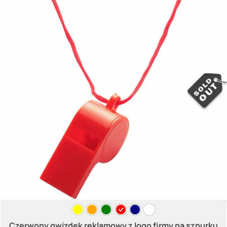
Czerwony gwizdek reklamowy z logo firmy na sznurku