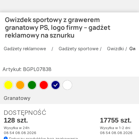
Gwizdek sportowy z grawerem
granatowy PS, logo firmy – gadżet
reklamowy na sznurku
Gadżety reklamowe
Gadżety sportowe
Gwizdki
Gwiz
Artykuł:
BGPL07838
Granatowy
DOSTĘPNOŚĆ
128 szt.
17755 szt.
Wysyłka w 24h
Wysyłka w 1-2 dni
08:54 08.08.2026
08:54 08.08.2026
Dotyczy produktów bez znakowania