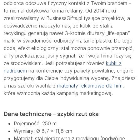
odbiorca odczuwa fizyczny kontakt z Twoim brandem –
to niemal dotykowa forma reklamy. Od 2014 roku
zrealizowaliśmy w BusinessGifts.pl tysiące projektów, a
doświadczenie nauczyło nas, że kubki ze stali z
recyklingu generują nawet 3-krotnie dłuższy „life-span”
marki w świadomości odbiorcy niż tanie plastiki. Do tego
dodaj efekt ekologiczny: stal można ponownie przetopić,
a Ty przekazujesz jasny sygnał, że Twoja firma liczy się
ze środowiskiem. Jeśli potrzebujesz również
kubki z
nadrukiem
na konferencje czy pakiety powitalne, chętnie
przygotujemy dla Ciebie indywidualną wycenę. Znajdziesz
u nas szeroki wachlarz
materiały reklamowe dla firm
,
które wzmocnią każdą kampanię marketingową.
Dane techniczne – szybki rzut oka
Pojemność: 250 ml
Wymiary: Ø 8,7 × 11,8 cm
Materiał: stal nierdzewna z recyklingu (podwójne