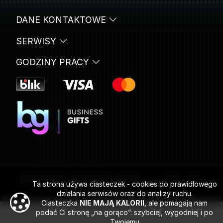
DANE KONTAKTOWE
SERWISY
GODZINY PRACY
Wszelkie prawa są zastrzeżone © Rokka sp. z o.o. 2020 - 2026 -
Ta strona używa ciasteczek - cookies do prawidłowego
Gadżety reklamowe
działania serwisów oraz do analizy ruchu.
Ciasteczka
NIE MAJĄ KALORII
, ale pomagają nam
podać Ci stronę „na gorąco”: szybciej, wygodniej i po
Twojemu