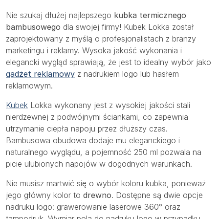
Nie szukaj dłużej najlepszego
kubka termicznego
bambusowego
dla swojej firmy! Kubek Lokka został
zaprojektowany z myślą o profesjonalistach z branży
marketingu i reklamy. Wysoka jakość wykonania i
elegancki wygląd sprawiają, że jest to idealny wybór jako
gadżet reklamowy
z nadrukiem logo lub hasłem
reklamowym.
Kubek
Lokka wykonany jest z wysokiej jakości stali
nierdzewnej z podwójnymi ściankami, co zapewnia
utrzymanie ciepła napoju przez dłuższy czas.
Bambusowa obudowa dodaje mu eleganckiego i
naturalnego wyglądu, a pojemność 250 ml pozwala na
picie ulubionych napojów w dogodnych warunkach.
Nie musisz martwić się o wybór koloru kubka, ponieważ
jego główny kolor to
drewno
. Dostępne są dwie opcje
nadruku logo: grawerowanie laserowe 360° oraz
tampodruk. Wymiar pola do nadruku logo w przypadku