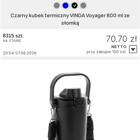
Czarny kubek termiczny VINGA Voyager 800 ml ze
słomką
8315 szt.
70.70 zł
NA STANIE
NETTO
przy zakupie 100 szt.
20:54 07.08.2026