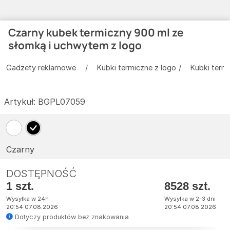
Czarny kubek termiczny 900 ml ze
słomką i uchwytem z logo
Gadżety reklamowe
Kubki termiczne z logo
Kubki term
Artykuł:
BGPL07059
Czarny
DOSTĘPNOŚĆ
1 szt.
8528 szt.
Wysyłka w 24h
Wysyłka w 2-3 dni
20:54 07.08.2026
20:54 07.08.2026
Dotyczy produktów bez znakowania