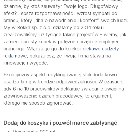
dziennie, by ktoś zauważył Twoje logo. Długofalowy
efekt? Lepsza rozpoznawalność i wzrost sympatii do
brandu, który „dba o nawodnienie i komfort” swoich ludzi.
My w Rokka sp. z o.o. działamy od 2014 roku i
zrealizowaliśmy już tysiące takich projektów – wiemy, jak
zamienić prosty kubek w potężne narzędzie employer
brandingu. Włączając go do kolekcji
ciekawe gadżety
reklamowe
, pokazujesz, że Twoja firma stawia na
innowacje i wygodę.
Ekologiczny aspekt recyklingowanej stali dodatkowo
osadza firmę w trendzie odpowiedzialności. W czasach,
gdy 6 na 10 pracowników deklaruje zwracanie uwagi na
zrównoważenie działań pracodawcy, to argument,
którego nie sposób zignorować.
Dodaj do koszyka i pozwól marce zabłysnąć
Pojemność: 900 ml