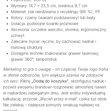
Wymiary: 14,7 × 23,5 cm, średnica 9,7 cm
Materiał: stal nierdzewna z recyklingu (68 %), PP
Kolory: czarny (wariant podstawowy) lub biały
Izolacja: podwójne ścianki próżniowe
Akcesoria: szczelne wieczko, słomka, ergonomiczny
uchwyt
Zalecane mycie: ręczne, by zachować nadruk i
matową strukturę
Dostępne techniki znakowania: grawer laserowy,
grawer 360°, tampondruk
Marketing to gra o uwagę – im częściej Twoje logo trafia
w dłonie odbiorców, tym większa szansa na zdobycie
ich serc.
Kliknij
„Dodaj do koszyka”
, skonfiguruj nadruk i
pozwól swojemu brandowi rozgrzewać atmosferę nawet
w najbardziej zabieganym dniu. Jeśli wolisz indywidualną
kalkulację, przycisk „Wyceń przez e-mail” czeka tuż obok.
Nie zwlekaj – najlepsze pomysły smakują najlepiej na
gorąco!