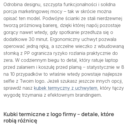
Odrobina designu, szczypta funkcjonalności i solidna
porcja marketingowej mocy – tak w skrócie można
opisać ten model. Podwójne ścianki ze stali nierdzewnej
tworzą próżniową barierę, dzięki której napój pozostaje
gorący nawet wtedy, gdy spotkanie przedłuża się o
dodatkowe 30 minut. Ergonomiczny uchwyt pozwala
operować jedną ręką, a szczelne wieczko z wbudowaną
słomką z PP ogranicza ryzyko rozlania praktycznie do
zera. W codziennym biegu to detal, który ratuje laptop
przed zalaniem i koszulę przed plamą – statystycznie w 8
na 10 przypadków to właśnie wtedy powstaje najlepsze
selfie z Twoim logo. Jeżeli szukasz jeszcze innych opcji,
sprawdź nasz
kubek termyczny z uchwytem
, który łączy
wygodę trzymania z efektownym brandingiem.
Kubki termiczne z logo firmy – detale, które
robią różnicę