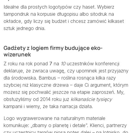
Idealne dla prostych logotypów czy haseł. Wybierz
tampondruk na korpusie długopisu albo sitodruk na
okładce, gdy liczy się budżet i chcesz zamówić kilkaset
sztuk jednego dnia.
Gadżety z logiem firmy budujące eko-
wizerunek
Z roku na rok ponad
7
na
10
uczestników konferencji
deklaruje, że zwraca uwagę, czy upominek jest przyjazny
dla środowiska. Bambus – roślina rosnąca kilka razy
szybciej niż klasyczne drzewa – daje Ci argument, którym
możesz się pochwalić jeszcze na etapie zaproszeń. My,
obsłużyliśmy od 2014 roku już
kilkanaście tysięcy
kampanii i wiemy, że taka narracja działa.
Logo wygrawerowane na naturalnym materiale
komunikuje: „dbamy o planetę i detale”. Klienci, partnerzy
czy uczestnicy targów niosą notes dalej – na lotnisko, do