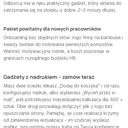
Odbiorca ma w ręku praktyczny gadżet, który skłania do
zatrzymania się na stoisku o dobre
2–3 minuty
dłużej.
Pakiet powitalny dla nowych pracowników
Onboarding bez zbędnych słów: logo firmy na bambusie i
świeży zestaw do notowania pierwszych pomysłów.
Wartość motywacyjna rośnie, a koszt pozostaje w
granicach rozsądnego budżetu HR.
Gadżety z nadrukiem – zamów teraz
Masz dwie ścieżki: klikasz „Dodaj do koszyka” i od razu
konfigurujesz nadruk, albo wybierasz „Wyceń przez e-
mail”, jeśli potrzebujesz indywidualnej kalkulacji dla
500 +
sztuk. Obie drogi pozwalają dołączyć plik z logo bez
opuszczania strony. Pamiętaj, że czas realizacji liczymy
od zatwierdzenia wizualizacji – im szybciej wyślesz
grafikę, tym prędzej notesy trafią na Twoją konferencję.