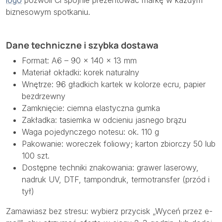
logo
pozwoli Ci spójnie prezentować markę w każdym
biznesowym spotkaniu.
Dane techniczne i szybka dostawa
Format: A6 – 90 × 140 × 13 mm
Materiał okładki: korek naturalny
Wnętrze: 96 gładkich kartek w kolorze ecru, papier
bezdrzewny
Zamknięcie: ciemna elastyczna gumka
Zakładka: tasiemka w odcieniu jasnego brązu
Waga pojedynczego notesu: ok. 110 g
Pakowanie: woreczek foliowy; karton zbiorczy 50 lub
100 szt.
Dostępne techniki znakowania: grawer laserowy,
nadruk UV, DTF, tampondruk, termotransfer (przód i
tył)
Zamawiasz bez stresu: wybierz przycisk „Wyceń przez e-