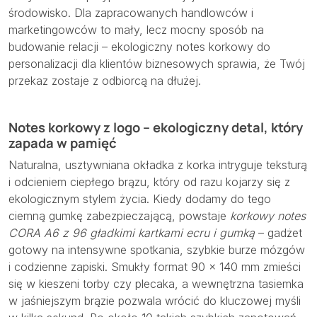
środowisko. Dla zapracowanych handlowców i
marketingowców to mały, lecz mocny sposób na
budowanie relacji – ekologiczny notes korkowy do
personalizacji dla klientów biznesowych sprawia, że Twój
przekaz zostaje z odbiorcą na dłużej.
Notes korkowy z logo – ekologiczny detal, który
zapada w pamięć
Naturalna, usztywniana okładka z korka intryguje teksturą
i odcieniem ciepłego brązu, który od razu kojarzy się z
ekologicznym stylem życia. Kiedy dodamy do tego
ciemną gumkę zabezpieczającą, powstaje
korkowy notes
CORA A6 z 96 gładkimi kartkami ecru i gumką
– gadżet
gotowy na intensywne spotkania, szybkie burze mózgów
i codzienne zapiski. Smukły format 90 × 140 mm zmieści
się w kieszeni torby czy plecaka, a wewnętrzna tasiemka
w jaśniejszym brązie pozwala wrócić do kluczowej myśli