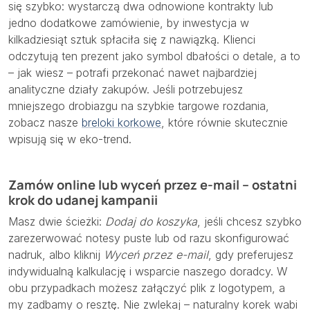
się szybko: wystarczą dwa odnowione kontrakty lub
jedno dodatkowe zamówienie, by inwestycja w
kilkadziesiąt sztuk spłaciła się z nawiązką. Klienci
odczytują ten prezent jako symbol dbałości o detale, a to
– jak wiesz – potrafi przekonać nawet najbardziej
analityczne działy zakupów. Jeśli potrzebujesz
mniejszego drobiazgu na szybkie targowe rozdania,
zobacz nasze
breloki korkowe
, które równie skutecznie
wpisują się w eko-trend.
Zamów online lub wyceń przez e-mail – ostatni
krok do udanej kampanii
Masz dwie ścieżki:
Dodaj do koszyka
, jeśli chcesz szybko
zarezerwować notesy puste lub od razu skonfigurować
nadruk, albo kliknij
Wyceń przez e-mail
, gdy preferujesz
indywidualną kalkulację i wsparcie naszego doradcy. W
obu przypadkach możesz załączyć plik z logotypem, a
my zadbamy o resztę. Nie zwlekaj – naturalny korek wabi