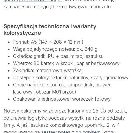
kampanię promocyjną bez nadwyrężania budżetu.
Specyfikacja techniczna i warianty
kolorystyczne
Format: A5 (147 × 208 × 12 mm)
Waga pojedynczego notesu: ok. 240 g
Okładka: gładki PU + pas imitacji sztruksu
Wnętrze: 80 kartek w kropki, papier bezkwasowy
Zakładka: materiałowa wstążka
Dostępne kolory okładki: naturalny, szary, granatowy
Opcje nadruku: sitodruk, tampondruk, grawer
laserowy (obszar M01 przód)
Opakowanie jednostkowe: woreczek foliowy
Notesy pakujemy w zbiorcze kartony po 25 lub 50 sztuk,
co ułatwia logistykę podczas wysyłki na różne oddziały
firmy. A jeśli szukasz kompaktowego upominku 2-w-1,
zwróć uwagę na
zestaw notes z długopisem
, który