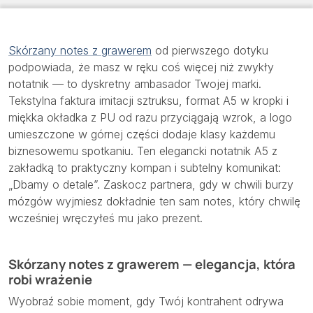
Skórzany notes z grawerem
od pierwszego dotyku
podpowiada, że masz w ręku coś więcej niż zwykły
notatnik — to dyskretny ambasador Twojej marki.
Tekstylna faktura imitacji sztruksu, format A5 w kropki i
miękka okładka z PU od razu przyciągają wzrok, a logo
umieszczone w górnej części dodaje klasy każdemu
biznesowemu spotkaniu. Ten elegancki notatnik A5 z
zakładką to praktyczny kompan i subtelny komunikat:
„Dbamy o detale”. Zaskocz partnera, gdy w chwili burzy
mózgów wyjmiesz dokładnie ten sam notes, który chwilę
wcześniej wręczyłeś mu jako prezent.
Skórzany notes z grawerem — elegancja, która
robi wrażenie
Wyobraź sobie moment, gdy Twój kontrahent odrywa