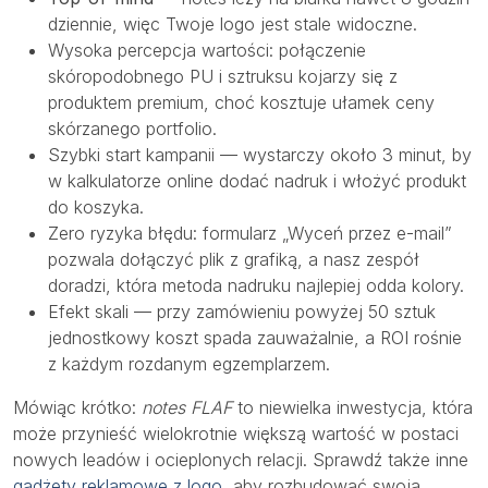
dziennie, więc Twoje logo jest stale widoczne.
Wysoka percepcja wartości: połączenie
skóropodobnego PU i sztruksu kojarzy się z
produktem premium, choć kosztuje ułamek ceny
skórzanego portfolio.
Szybki start kampanii — wystarczy około 3 minut, by
w kalkulatorze online dodać nadruk i włożyć produkt
do koszyka.
Zero ryzyka błędu: formularz „Wyceń przez e-mail”
pozwala dołączyć plik z grafiką, a nasz zespół
doradzi, która metoda nadruku najlepiej odda kolory.
Efekt skali — przy zamówieniu powyżej 50 sztuk
jednostkowy koszt spada zauważalnie, a ROI rośnie
z każdym rozdanym egzemplarzem.
Mówiąc krótko:
notes FLAF
to niewielka inwestycja, która
może przynieść wielokrotnie większą wartość w postaci
nowych leadów i ocieplonych relacji. Sprawdź także inne
gadżety reklamowe z logo
, aby rozbudować swoją