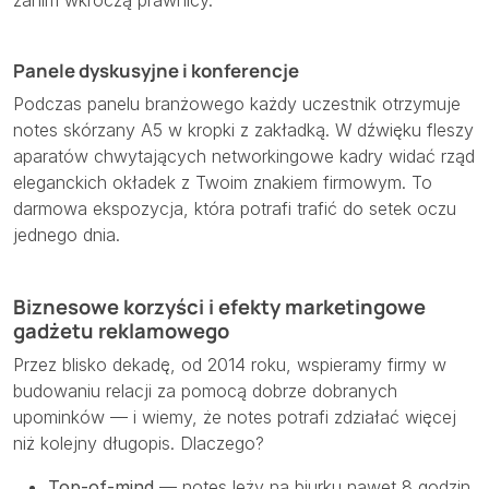
Panele dyskusyjne i konferencje
Podczas panelu branżowego każdy uczestnik otrzymuje
notes skórzany A5 w kropki z zakładką. W dźwięku fleszy
aparatów chwytających networkingowe kadry widać rząd
eleganckich okładek z Twoim znakiem firmowym. To
darmowa ekspozycja, która potrafi trafić do setek oczu
jednego dnia.
Biznesowe korzyści i efekty marketingowe
gadżetu reklamowego
Przez blisko dekadę, od 2014 roku, wspieramy firmy w
budowaniu relacji za pomocą dobrze dobranych
upominków — i wiemy, że notes potrafi zdziałać więcej
niż kolejny długopis. Dlaczego?
Top-of-mind
— notes leży na biurku nawet 8 godzin