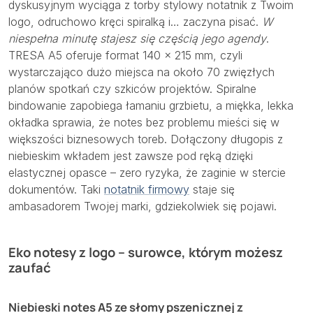
dyskusyjnym wyciąga z torby stylowy notatnik z Twoim
logo, odruchowo kręci spiralką i… zaczyna pisać.
W
niespełna minutę stajesz się częścią jego agendy
.
TRESA A5 oferuje format 140 × 215 mm, czyli
wystarczająco dużo miejsca na około 70 zwięzłych
planów spotkań czy szkiców projektów. Spiralne
bindowanie zapobiega łamaniu grzbietu, a miękka, lekka
okładka sprawia, że notes bez problemu mieści się w
większości biznesowych toreb. Dołączony długopis z
niebieskim wkładem jest zawsze pod ręką dzięki
elastycznej opasce – zero ryzyka, że zaginie w stercie
dokumentów. Taki
notatnik firmowy
staje się
ambasadorem Twojej marki, gdziekolwiek się pojawi.
Eko notesy z logo – surowce, którym możesz
zaufać
Niebieski notes A5 ze słomy pszenicznej z