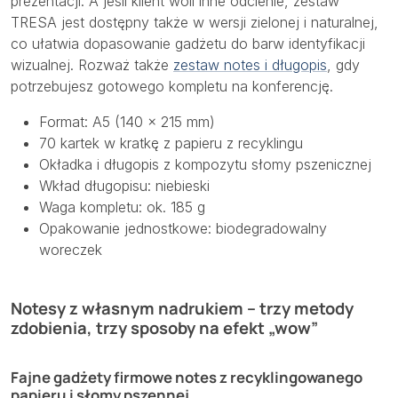
prezentacji. A jeśli klient woli inne odcienie, zestaw
TRESA jest dostępny także w wersji zielonej i naturalnej,
co ułatwia dopasowanie gadżetu do barw identyfikacji
wizualnej. Rozważ także
zestaw notes i długopis
, gdy
potrzebujesz gotowego kompletu na konferencję.
Format: A5 (140 × 215 mm)
70 kartek w kratkę z papieru z recyklingu
Okładka i długopis z kompozytu słomy pszenicznej
Wkład długopisu: niebieski
Waga kompletu: ok. 185 g
Opakowanie jednostkowe: biodegradowalny
woreczek
Notesy z własnym nadrukiem – trzy metody
zdobienia, trzy sposoby na efekt „wow”
Fajne gadżety firmowe notes z recyklingowanego
papieru i słomy pszennej