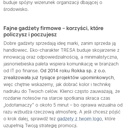
buduje spójny wizerunek organizacji dbającej o
środowisko.
Fajne gadżety firmowe – korzyści, które
policzysz i poczujesz
Dobre gadżety sprzedają ideę marki, zanim sprzeda ją
handlowiec. Eko-charakter TRESA buduje skojarzenie z
innowacją oraz odpowiedzialnością, a minimalistyczna,
jasnoniebieska paleta wspiera komunikację w branżach
od IT po finanse.
Od 2014 roku Rokka sp. z o.o.
zrealizowała już tysiące projektów upominkowych
,
więc chętnie wskażemy, jak dobrać kolor i technikę
nadruku do Twoich celów. Klienci często zauważają, że
rozdanie notesów na starcie spotkania skraca czas
„lodołamaczy” o około 5 minut – bo oprawa wizualna od
razu wzbudza rzeczową atmosferę. A jeśli chcesz pójść
o krok dalej, sprawdź też
gadżety z twoim logo
, które
uzupełnią Twoją strategię promocji.