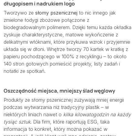
długopisem i nadrukiem logo
Tworzywo ze
słomy pszenicznej
to nic innego jak
zmielone łodygi zbożowe połączone z
biodegradowalnym polimerem. Dzięki temu każda okładka
zyskuje charakterystyczne, matowe wykończenie z
delikatnymi włóknami, które przykuwa wzrok i przyjemnie
układa się w dłoni. Wnętrze tworzy 70 kartek w kratkę z
papieru pochodzącego w 100% z recyklingu – to około
140 stron gotowych pomieścić projekty, listy zadań i
notatki ze spotkań.
Oszczędność miejsca, mniejszy ślad węglowy
Produkty ze słomy pszenicznej zużywają mniej energii
podczas wytwarzania niż tradycyjny plastik – w
niektórych liniach nawet o
kilka kilowatogodzin na każdy
tysiąc sztuk
. Dla firm, które raportują ESG, taka
informacja to konkret, który można pokazać w