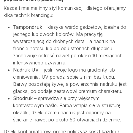
Każda firma ma inny styl komunikacji, dlatego oferujemy
kilka technik brandingu:
Tampondruk
– klasyka wśród gadżetów, idealna do
jednego lub dwóch kolorów. Ma precyzję
wystarczającą do drobnych detali, a nadruk na
froncie notesu lub po obu stronach długopisu
zachowuje ostrość nawet po około 10 miesiącach
intensywnego używania.
Nadruk UV
– jeśli Twoje logo ma gradienty lub
cieniowania, UV poradzi sobie z nimi bez trudu.
Barwy pozostają żywe, a powierzchnia nadruku jest
gładka, co dodaje zestawowi premium charakteru.
Sitodruk
– sprawdza się przy większym,
kontrastowym haśle. Farba wtapia się w strukturę
okładki, dzięki czemu nadruk jest odporny na
ścieranie nawet po około 50 otwarciach dziennie.
Dzięki konfiguratorowi online policzysz koszt każdej z