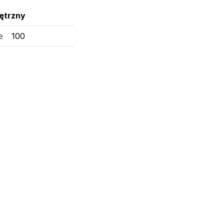
ętrzny
e
100