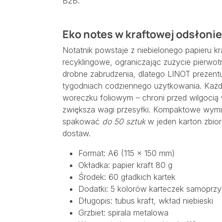
B2B.
Eko notes w kraftowej odsłonie 
Notatnik powstaje z niebielonego papieru kr
recyklingowe, ograniczając zużycie pierwotn
drobne zabrudzenia, dlatego LINOT prezentu
tygodniach codziennego użytkowania. Każda
woreczku foliowym – chroni przed wilgocią 
zwiększa wagi przesyłki. Kompaktowe wymi
spakować
do 50 sztuk
w jeden karton zbior
dostaw.
Format: A6 (115 × 150 mm)
Okładka: papier kraft 80 g
Środek: 60 gładkich kartek
Dodatki: 5 kolorów karteczek samoprz
Długopis: tubus kraft, wkład niebieski
Grzbiet: spirala metalowa