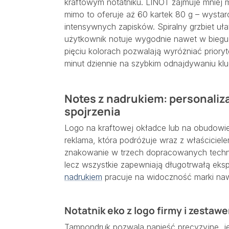
kraftowym notatniku. LINOT zajmuje mniej 
mimo to oferuje aż 60 kartek 80 g – wysta
intensywnych zapisków. Spiralny grzbiet uła
użytkownik notuje wygodnie nawet w biegu
pięciu kolorach pozwalają wyróżniać priory
minut dziennie na szybkim odnajdywaniu kl
Notes z nadrukiem: personaliza
spojrzenia
Logo na kraftowej okładce lub na obudowie 
reklama, która podróżuje wraz z właścici
znakowanie w trzech dopracowanych techni
lecz wszystkie zapewniają długotrwałą eks
nadrukiem
pracuje na widoczność marki na
Notatnik eko z logo firmy i zestaw
Tampondruk pozwala nanieść precyzyjne, je