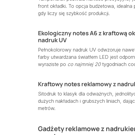
front okładki. To opcja budżetowa, idealn
gdy liczy się szybkość produkcji.
Ekologiczny notes A6 z kraftową o
nadruk UV
Pełnokolorowy nadruk UV odwzoruje nawet 
farby utwardzana światłem LED jest odporna
wyraziste po
co najmniej 20
tygodniach cod
Kraftowy notes reklamowy z nadruk
Sitodruk to klasyk dla odważnych, jednolity
dużych nakładach i grubszych liniach, dają
metrów.
Gadżety reklamowe z nadrukiem