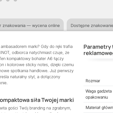
r znakowania — wycena online
Dostępne znakowani
Parametry 
 ambasadorem marki? Gdy do ręki trafia
reklamowe
INOT, odbiorca natychmiast czuje, że
. Ten kompaktowy bohater A6 łączy
on i kolorowe sticky notes, dzięki czemu
renowe spotkania handlowe. Już pierwszy
eśla naturalny styl, a dołączony
Rozmiar
knie.
Waga gadżeta
opakowaniu
kompaktowa siła Twojej marki
Materiał głów
wita gości Twój branding na zgrabnym,