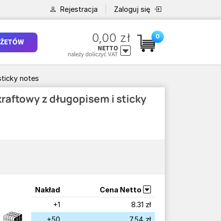
Rejestracja
Zaloguj się
0,00 zł
0
ŻETÓW
NETTO
należy doliczyć VAT
ticky notes
raftowy z długopisem i sticky
Nakład
Cena Netto
+1
8.31 zł
+50
7.54 zł