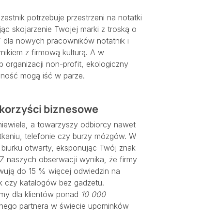
estnik potrzebuje przestrzeni na notatki
ąc skojarzenie Twojej marki z troską o
 dla nowych pracowników notatnik i
nikiem z firmową kulturą. A w
organizacji non-profit, ekologiczny
lność mogą iść w parze.
 korzyści biznesowe
niewiele, a towarzyszy odbiorcy nawet
otkaniu, telefonie czy burzy mózgów. W
 biurku otwarty, eksponując Twój znak
 Z naszych obserwacji wynika, że firmy
ują do 15 % więcej odwiedzin na
ek czy katalogów bez gadżetu.
śmy dla klientów ponad
10 000
dnego partnera w świecie upominków