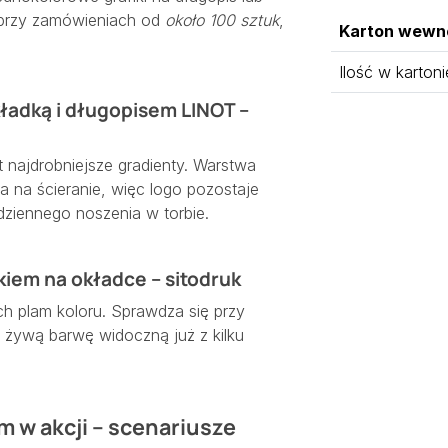
a przy zamówieniach od
około 100 sztuk
,
Karton wewn
Ilość w kartoni
kładką i długopisem LINOT –
najdrobniejsze gradienty. Warstwa
 na ścieranie, więc logo pozostaje
ziennego noszenia w torbie.
iem na okładce – sitodruk
ch plam koloru. Sprawdza się przy
c żywą barwę widoczną już z kilku
 w akcji – scenariusze