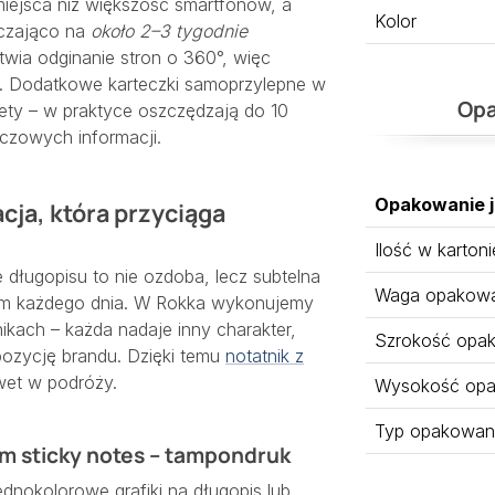
miejsca niż większość smartfonów, a
Kolor
rczająco na
około 2–3 tygodnie
twia odginanie stron o 360°, więc
. Dodatkowe karteczki samoprzylepne w
Opa
tety – w praktyce oszczędzają do 10
uczowych informacji.
Opakowanie 
cja, która przyciąga
Ilość w kartoni
długopisu to nie ozdoba, lecz subtelna
Waga opakowan
elem każdego dnia. W Rokka wykonujemy
kach – każda nadaje inny charakter,
Szrokość opa
pozycję brandu. Dzięki temu
notatnik z
wet w podróży.
Wysokość opa
Typ opakowan
em sticky notes – tampondruk
dnokolorowe grafiki na długopis lub