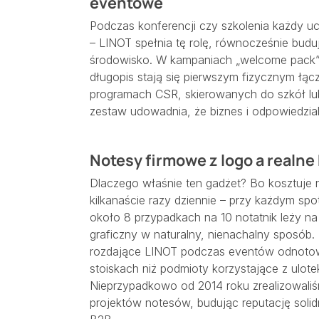
eventowe
Podczas konferencji czy szkolenia każdy ucz
– LINOT spełnia tę rolę, równocześnie buduj
środowisko. W kampaniach „welcome pack”
długopis stają się pierwszym fizycznym łącz
programach CSR, skierowanych do szkół lub 
zestaw udowadnia, że biznes i odpowiedzia
Notesy firmowe z logo a realne
Dlaczego właśnie ten gadżet? Bo kosztuje 
kilkanaście razy dziennie – przy każdym sp
około 8 przypadkach na 10 notatnik leży na
graficzny w naturalny, nienachalny sposób.
rozdające LINOT podczas eventów odnotow
stoiskach niż podmioty korzystające z ulot
Nieprzypadkowo od 2014 roku zrealizowali
projektów notesów, budując reputację soli