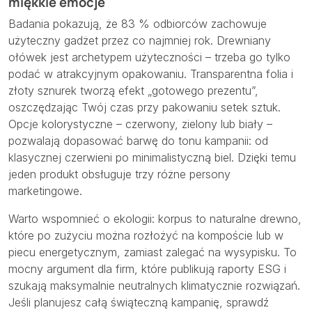
miękkie emocje
Badania pokazują, że 83 % odbiorców zachowuje
użyteczny gadżet przez co najmniej rok. Drewniany
ołówek jest archetypem użyteczności – trzeba go tylko
podać w atrakcyjnym opakowaniu. Transparentna folia i
złoty sznurek tworzą efekt „gotowego prezentu”,
oszczędzając Twój czas przy pakowaniu setek sztuk.
Opcje kolorystyczne – czerwony, zielony lub biały –
pozwalają dopasować barwę do tonu kampanii: od
klasycznej czerwieni po minimalistyczną biel. Dzięki temu
jeden produkt obsługuje trzy różne persony
marketingowe.
Warto wspomnieć o ekologii: korpus to naturalne drewno,
które po zużyciu można rozłożyć na kompoście lub w
piecu energetycznym, zamiast zalegać na wysypisku. To
mocny argument dla firm, które publikują raporty ESG i
szukają maksymalnie neutralnych klimatycznie rozwiązań.
Jeśli planujesz całą świąteczną kampanię, sprawdź