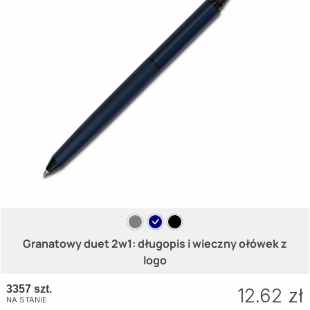
Granatowy duet 2w1: długopis i wieczny ołówek z
logo
3357 szt.
12.62 zł
NA STANIE