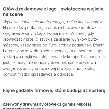
Ołówki reklamowe z logo – świąteczne wejście
na scenę
Wyobraź sobie salę konferencyjną pełną kontrahentów.
Na stole leżą notatniki, a obok nich czerwone ołówki z
wygrawerowanym logo Twojej marki. W chwili, gdy
prowadzący prosi o szybkie zapisanie wyników burzy
mózgów, każdy sięga po Twój drobny podarunek. Efekt?
Logo migocze w dłoniach słuchaczy, a atmosfera staje
się lżejsza dzięki wesołej główce Mikołaja. Taki upominek
jest jak mały, ale donośny dzwonek sań – przykuwa
uwagę, rozpoczyna rozmowę i tworzy emocjonalny
pomost między sprzedawcą a odbiorcą.
Fajne gadżety firmowe, które budują atmosferę
czerwony drewniany ołówek z gumką Mikołaj
nienaostrzony z logo